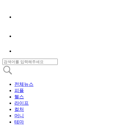
전체뉴스
피플
헬스
라이프
컬처
머니
테마