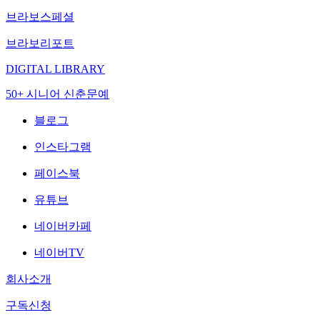
브라보스페셜
브라보리포트
DIGITAL LIBRARY
50+ 시니어 신춘문예
블로그
인스타그램
페이스북
유튜브
네이버카페
네이버TV
회사소개
구독신청