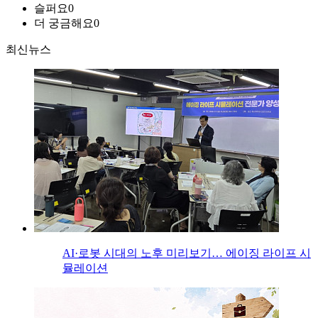
슬퍼요
0
더 궁금해요
0
최신뉴스
AI·로봇 시대의 노후 미리보기… 에이징 라이프 시
뮬레이션