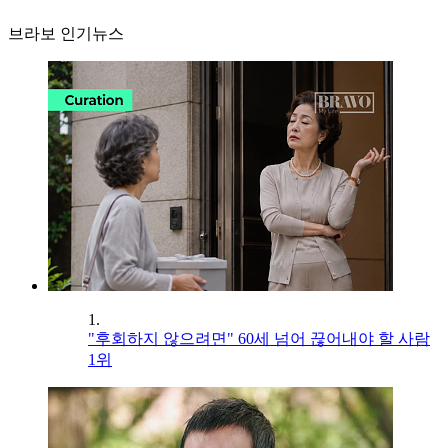
브라보 인기뉴스
1.
"후회하지 않으려면" 60세 넘어 끊어내야 할 사람
1위