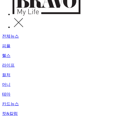
전체뉴스
피플
헬스
라이프
컬처
머니
테마
카드뉴스
컷&칼럼