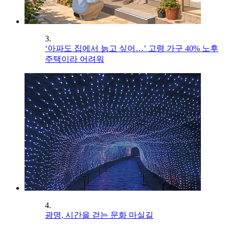
3.
‘아파도 집에서 늙고 싶어…’ 고령 가구 40% 노후
주택이라 어려워
4.
광명, 시간을 걷는 문화 마실길