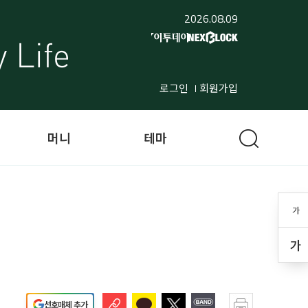
2026.08.09
로그인
회원가입
머니
테마
가
가
선호매체 추가