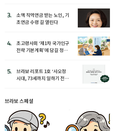
3.
소액 직역연금 받는 노인, 기
초연금 수령 길 열린다
4.
초고령사회 ‘제1차 국가인구
전략 기본계획’에 담길 정책
은
5.
브라보 리포트 1호 ‘사오정
시대, 73세까지 일하기 전략’
발간
브라보 스페셜