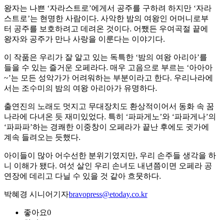
왕자는 나쁜 ‘자라스트로’에게서 공주를 구하려 하지만 ‘자라
스트로’는 현명한 사람이다. 사악한 밤의 여왕인 어머니로부
터 공주를 보호하려고 데려온 것이다. 어쨌든 우여곡절 끝에
왕자와 공주가 만나 사랑을 이룬다는 이야기다.
이 작품은 우리가 잘 알고 있는 독특한 ‘밤의 여왕 아리아’를
들을 수 있는 즐거운 오페라다. 매우 고음으로 부르는 ‘아아아
~’는 모든 성악가가 어려워하는 부분이라고 한다. 우리나라에
서는 조수미의 밤의 여왕 아리아가 유명하다.
출연진의 노래도 멋지고 무대장치도 환상적이어서 동화 속 꿈
나라에 다녀온 듯 재미있었다. 특히 ‘파파게노’와 ‘파파게나’의
‘파파파’하는 경쾌한 이중창이 오페라가 끝난 후에도 귓가에
계속 들려오는 듯했다.
아이들이 많아 어수선한 분위기였지만, 우리 손주들 생각을 하
니 이해가 됐다. 여섯 살인 우리 손녀도 내년쯤이면 오페라 공
연장에 데리고 다닐 수 있을 것 같아 흐뭇하다.
박혜경 시니어기자
bravopress@etoday.co.kr
좋아요
0