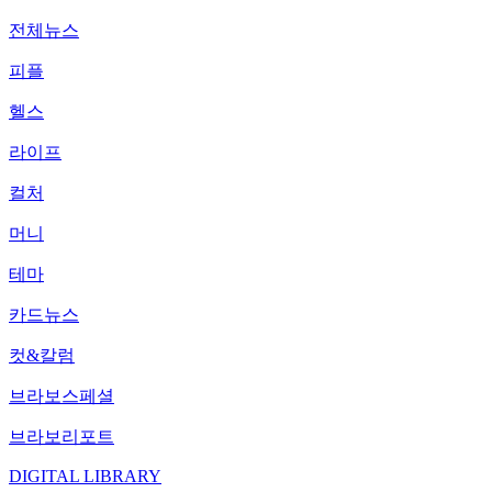
전체뉴스
피플
헬스
라이프
컬처
머니
테마
카드뉴스
컷&칼럼
브라보스페셜
브라보리포트
DIGITAL LIBRARY