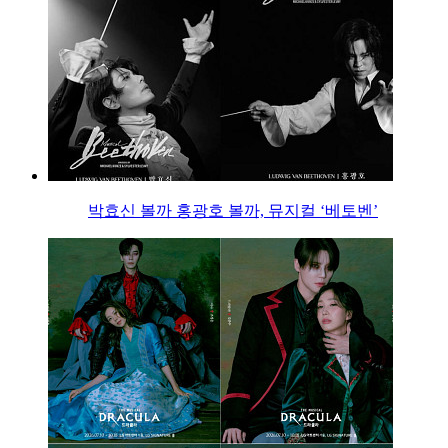
박효신 볼까 홍광호 볼까, 뮤지컬 ‘베토벤’