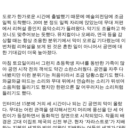
도로가 한가로운 시간에 출발했기 때문에 예술의전당에 조금
일찍 도착했다. 20여 분 정도 일찍 자리에 앉았는데 무대 저편
에서 리허설 중인지 음악소리가 들려왔다. 악기도 조율하고 하
모니도 맞추어보는 듯했다. 뮤지컬이나 오페라, 연극 등을 감
상할 때는 항상 조용한 분위기에서 막이 오르길 기다렸는데 이
번처럼 리허설을 보게 된 것은 흔한 일이 아니어서 공연에 대
한 기대감이 더욱 높아졌다.
마침 토요일이라서 그런지 초등학생 자녀를 동반한 가족이 많
아 공연 시작 전의 객석도 약간 소란스러웠다. 공연을 자주 다
녀봤지만 이런 분위기는 처음이라서 조금 당황스럽기도 했다.
와글와글 떠드는 소리와 무대 뒤에서 연습하는 소리가 뒤섞여
소음처럼 들리기도 했지만 한편으론 잘 어우러지는 소리처럼
들리기도 했다.
인터미션 15분에 거의 세 시간이나 되는 긴 공연의 막이 올랐
다. 무대는 어린 관객을 생각해서인지 머리에 풍선을 단 세 어
린이가 등장하면서 동화적인 장면으로 시작되었다. 작품의 배
경은 고대 이집트 제국의 신전 부근. 현자 ‘자라스트로’가 지배
하는 지혜의 세계와 밤의 여왕이 지배하는 어둠의 세계가 대립