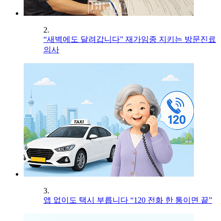
2.
“새벽에도 달려갑니다” 재가임종 지키는 방문진료
의사
3.
앱 없이도 택시 부릅니다 “120 전화 한 통이면 끝”