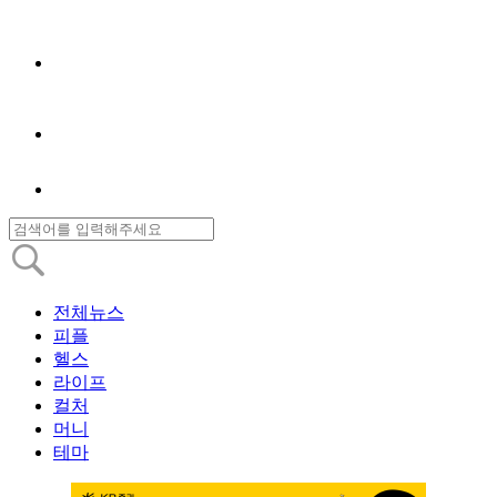
전체뉴스
피플
헬스
라이프
컬처
머니
테마