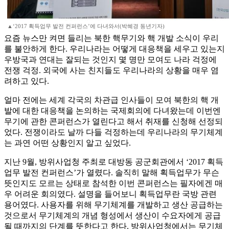
▲‘2017 획득업무 발전 컨퍼런스’에 다녀와서(박혜경 동년기자)
요즘 뉴스만 켜면 들리는 북한 핵무기와 핵 개발 소식이 우리
를 불안하게 한다. 우리나라는 어떻게 대응책을 세우고 있는지
우방국과 연대는 잘되는 것인지 몇 명만 모여도 나라 걱정에
전쟁 걱정. 외국에 사는 친지들도 우리나라의 상황을 매우 염
려하고 있다.
얼마 전에는 세계 각국의 차관급 인사들이 모여 북한의 핵 개
발에 대한 대응책을 논의하는 국제회의에 다녀왔는데 이번엔
무기에 관한 콘퍼런스가 열린다고 해서 취재를 신청해 선정되
었다. 전쟁이라도 날까 다들 걱정하는데 우리나라의 무기체계
는 과연 어떤 상황인지 알고 싶었다.
지난 9월, 방위사업청 주최로 대방동 공군회관에서 ‘2017 획득
업무 발전 컨퍼런스’가 열렸다. 솔직히 말해 획득업무가 무슨
뜻인지도 모르는 상태로 참석한 이번 콘퍼런스는 필자에겐 매
우 어려운 회의였다. 설명을 들어보니 획득업무란 국방 관련
용어였다. 사용자를 위해 무기체계를 개발하고 생산 공급하는
것으로서 무기체계의 개념 형성에서 생산이 수요자에게 공급
될 때까지의 단계를 뜻한다고 한다. 방위사업청에서는 무기체