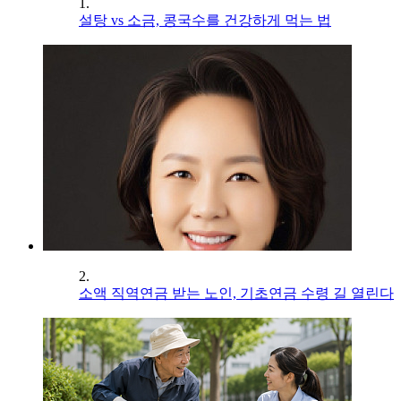
1.
설탕 vs 소금, 콩국수를 건강하게 먹는 법
2.
소액 직역연금 받는 노인, 기초연금 수령 길 열린다