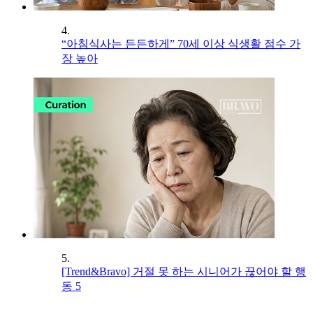
4.
“아침식사는 든든하게” 70세 이상 식생활 점수 가
장 높아
5.
[Trend&Bravo] 거절 못 하는 시니어가 끊어야 할 행
동 5