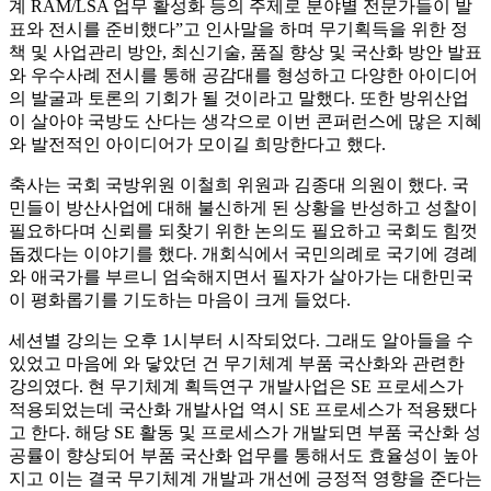
계 RAM/LSA 업무 활성화 등의 주제로 분야별 전문가들이 발
표와 전시를 준비했다”고 인사말을 하며 무기획득을 위한 정
책 및 사업관리 방안, 최신기술, 품질 향상 및 국산화 방안 발표
와 우수사례 전시를 통해 공감대를 형성하고 다양한 아이디어
의 발굴과 토론의 기회가 될 것이라고 말했다. 또한 방위산업
이 살아야 국방도 산다는 생각으로 이번 콘퍼런스에 많은 지혜
와 발전적인 아이디어가 모이길 희망한다고 했다.
축사는 국회 국방위원 이철희 위원과 김종대 의원이 했다. 국
민들이 방산사업에 대해 불신하게 된 상황을 반성하고 성찰이
필요하다며 신뢰를 되찾기 위한 논의도 필요하고 국회도 힘껏
돕겠다는 이야기를 했다. 개회식에서 국민의례로 국기에 경례
와 애국가를 부르니 엄숙해지면서 필자가 살아가는 대한민국
이 평화롭기를 기도하는 마음이 크게 들었다.
세션별 강의는 오후 1시부터 시작되었다. 그래도 알아들을 수
있었고 마음에 와 닿았던 건 무기체계 부품 국산화와 관련한
강의였다. 현 무기체계 획득연구 개발사업은 SE 프로세스가
적용되었는데 국산화 개발사업 역시 SE 프로세스가 적용됐다
고 한다. 해당 SE 활동 및 프로세스가 개발되면 부품 국산화 성
공률이 향상되어 부품 국산화 업무를 통해서도 효율성이 높아
지고 이는 결국 무기체계 개발과 개선에 긍정적 영향을 준다는