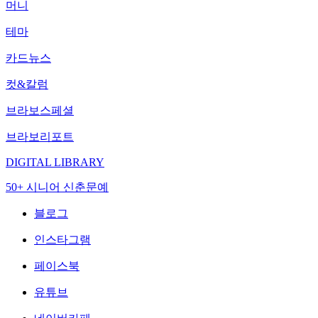
머니
테마
카드뉴스
컷&칼럼
브라보스페셜
브라보리포트
DIGITAL LIBRARY
50+ 시니어 신춘문예
블로그
인스타그램
페이스북
유튜브