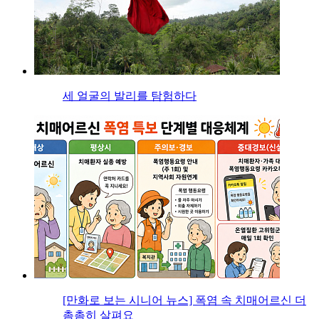
세 얼굴의 발리를 탐험하다
[만화로 보는 시니어 뉴스] 폭염 속 치매어르신 더
촘촘히 살펴요