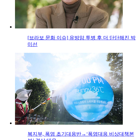
[브라보 문화 이슈] 유방암 투병 후 더 단단해진 박
미선
복지부, 폭염 초기대응반→‘폭염대응 비상대책본