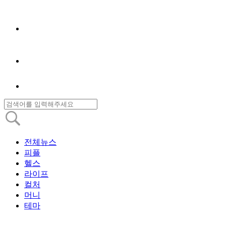
전체뉴스
피플
헬스
라이프
컬처
머니
테마