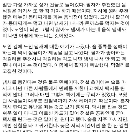
일단 가장 가까운 상가 건물로 들어갔다. 필자가 추천했던 음
식점은 거기서 또 한 참 가야 하기 때문이다. 지하에 원래 추천
했던 메뉴인 동태찌개를 파는 음식점이 있었다. 그러나 깔끔이
가 동태찌개는 먹고 나면 냄새가 나니까 돈까스를 먹자는 것이
었다. 노인이 되면 그렇지 않아도 냄새가 나는데 음식 냄새까
지 나면 어떻게 하느냐는 것이었다.
모인 김에 노인 냄새에 대한 얘기가 나왔다. 술 종류를 정해야
하는데 역시 깔끔이가 제동을 걸고 나왔다. 필자가 좋아하는
막걸리를 추천하니 막걸리는 먹고 나면 냄새 나서 안 되고 맥
주나 마시자는 것이었다. 이쯤에서 필자가 폭발했다. 막걸리를
고집한 것이다.
냄새를 풍긴다는 것은 물론 민폐이다. 전철 초기에는 술을 마
시고 나면 다른 사람들에게 민폐를 끼친다고 해서 택시를 탄
적이 많다. 그러나 매번 그렇게 하기에는 무리가 있었다. 모였
던 사람들이 대부분 전철역까지 가서 헤어지기 때문이다. 혼자
택시 탄다고 유난을 떠는 것도 보기 흉하다. 택시를 잡는 것도
쉬운 일이 아니고 어르신 카드가 있어 전철은 공짜인데 굳이
택시를 탄다는 것은 말이 안 된다고 했다. 술을 자주 마시지만,
매번 전철을 타고 귀가한다. 늦은 저녁 시간이면 술 한 잔 걸친
사람들이 많다. 그것이 우리 냄새이다. 너무 지나치게 남을 의