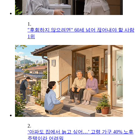
1.
"후회하지 않으려면" 60세 넘어 끊어내야 할 사람
1위
2.
‘아파도 집에서 늙고 싶어…’ 고령 가구 40% 노후
주택이라 어려워