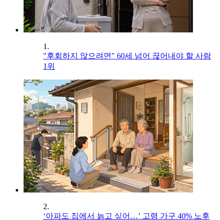
1.
"후회하지 않으려면" 60세 넘어 끊어내야 할 사람
1위
2.
‘아파도 집에서 늙고 싶어…’ 고령 가구 40% 노후