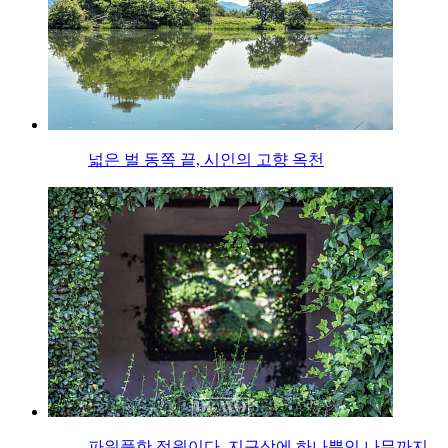
넓은 벌 동쪽 끝, 시인의 고향 옥천
파워풀한 정원이다, 지구상에 하나뿐인 나무까지