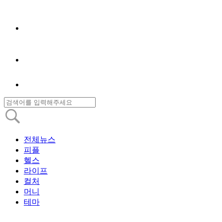
전체뉴스
피플
헬스
라이프
컬처
머니
테마