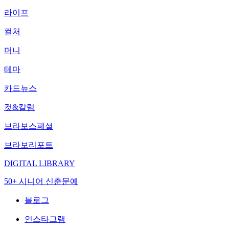
라이프
컬처
머니
테마
카드뉴스
컷&칼럼
브라보스페셜
브라보리포트
DIGITAL LIBRARY
50+ 시니어 신춘문예
블로그
인스타그램