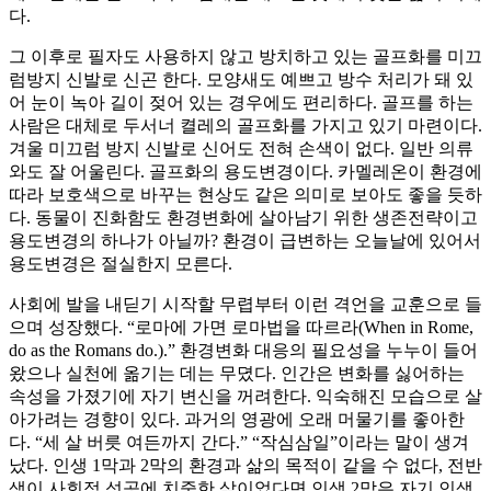
다.
그 이후로 필자도 사용하지 않고 방치하고 있는 골프화를 미끄
럼방지 신발로 신곤 한다. 모양새도 예쁘고 방수 처리가 돼 있
어 눈이 녹아 길이 젖어 있는 경우에도 편리하다. 골프를 하는
사람은 대체로 두서너 켤레의 골프화를 가지고 있기 마련이다.
겨울 미끄럼 방지 신발로 신어도 전혀 손색이 없다. 일반 의류
와도 잘 어울린다. 골프화의 용도변경이다. 카멜레온이 환경에
따라 보호색으로 바꾸는 현상도 같은 의미로 보아도 좋을 듯하
다. 동물이 진화함도 환경변화에 살아남기 위한 생존전략이고
용도변경의 하나가 아닐까? 환경이 급변하는 오늘날에 있어서
용도변경은 절실한지 모른다.
사회에 발을 내딛기 시작할 무렵부터 이런 격언을 교훈으로 들
으며 성장했다. “로마에 가면 로마법을 따르라(When in Rome,
do as the Romans do.).” 환경변화 대응의 필요성을 누누이 들어
왔으나 실천에 옮기는 데는 무뎠다. 인간은 변화를 싫어하는
속성을 가졌기에 자기 변신을 꺼려한다. 익숙해진 모습으로 살
아가려는 경향이 있다. 과거의 영광에 오래 머물기를 좋아한
다. “세 살 버릇 여든까지 간다.” “작심삼일”이라는 말이 생겨
났다. 인생 1막과 2막의 환경과 삶의 목적이 같을 수 없다, 전반
생이 사회적 성공에 치중한 삶이었다면 인생 2막은 자기 인생