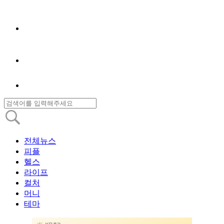
전체뉴스
피플
헬스
라이프
컬처
머니
테마