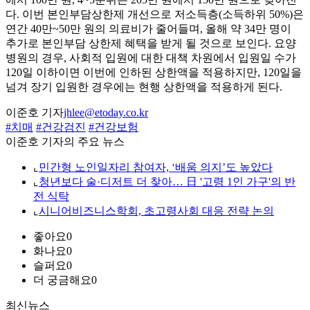
다. 이번 본인부담상한제 개선으로 저소득층(소득하위 50%)은
연간 40만~50만 원의 의료비가 줄어들며, 올해 약 34만 명이
추가로 본인부담 상한제 혜택을 받게 될 것으로 보인다. 요양
병원의 경우, 사회적 입원에 대한 대책 차원에서 입원일 수가
120일 이하이면 이번에 인하된 상한액을 적용하지만, 120일을
넘겨 장기 입원한 경우에는 현행 상한액을 적용하게 된다.
이준호 기자
jhlee@etoday.co.kr
#치매
#건강검진
#건강보험
이준호 기자의 주요 뉴스
⌞
민간형 노인일자리 참여자, ‘배움 의지’도 높았다
⌞
청년보다 술·디저트 더 찾아… 日 '고령 1인 가구'의 반
전 식탁
⌞
시니어비즈니스학회, 초고령사회 대응 전략 논의
좋아요
0
화나요
0
슬퍼요
0
더 궁금해요
0
최신뉴스