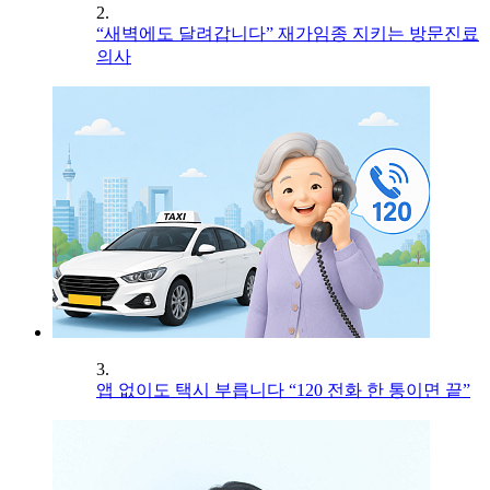
2.
“새벽에도 달려갑니다” 재가임종 지키는 방문진료
의사
3.
앱 없이도 택시 부릅니다 “120 전화 한 통이면 끝”