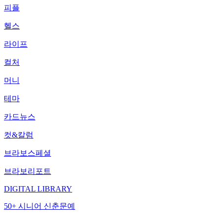
피플
헬스
라이프
컬처
머니
테마
카드뉴스
컷&칼럼
브라보스페셜
브라보리포트
DIGITAL LIBRARY
50+ 시니어 신춘문예