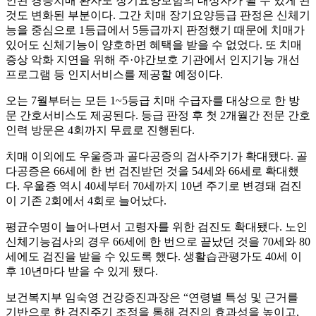
인된 경증치매 환자도 장기요양보험의 대상자가 될 수 있게 된
것도 변화된 부분이다. 그간 치매 장기요양등급 판정은 신체기
능을 중심으로 1등급에서 5등급까지 판정했기 때문에 치매가
있어도 신체기능이 양호하면 혜택을 받을 수 없었다. 또 치매
증상 악화 지연을 위해 주·야간보호 기관에서 인지기능 개선
프로그램 등 인지서비스를 제공할 예정이다.
오는 7월부터는 모든 1~5등급 치매 수급자를 대상으로 한 방
문 간호서비스도 제공된다. 등급 판정 후 첫 2개월간 전문 간호
인력 방문은 4회까지 무료로 진행된다.
치매 이외에도 우울증과 골다공증의 검사주기가 확대됐다. 골
다공증은 66세에 한 번 검진받던 것을 54세와 66세로 확대했
다. 우울증 역시 40세부터 70세까지 10년 주기로 변경돼 검진
이 기존 2회에서 4회로 늘어났다.
평균수명이 늘어나면서 고령자를 위한 검진도 확대됐다. 노인
신체기능검사의 경우 66세에 한 번으로 끝났던 것을 70세와 80
세에도 검진을 받을 수 있도록 했다. 생활습관평가도 40세 이
후 10년마다 받을 수 있게 됐다.
보건복지부 임숙영 건강증진과장은 “연령별 특성 및 근거를
기반으로 한 검진주기 조정을 통해 검진의 효과성을 높이고,