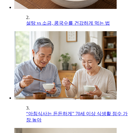
2.
설탕 vs 소금, 콩국수를 건강하게 먹는 법
3.
“아침식사는 든든하게” 70세 이상 식생활 점수 가
장 높아