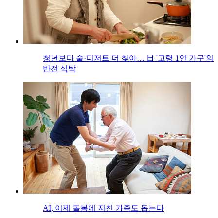
청년보다 술·디저트 더 찾아… 日 '고령 1인 가구'의
반전 식탁
AI, 이제 돌봄에 지친 가족도 돕는다