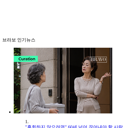
브라보 인기뉴스
1.
"후회하지 않으려면" 60세 넘어 끊어내야 할 사람