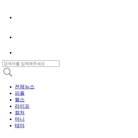
전체뉴스
피플
헬스
라이프
컬처
머니
테마