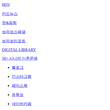
테마
카드뉴스
컷&칼럼
브라보스페셜
브라보리포트
DIGITAL LIBRARY
50+ 시니어 신춘문예
블로그
인스타그램
페이스북
유튜브
네이버카페