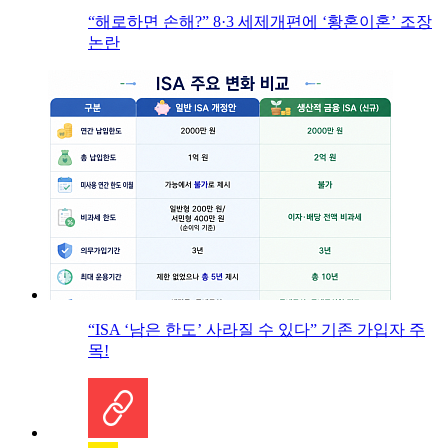
“해로하면 손해?” 8·3 세제개편에 ‘황혼이혼’ 조장
논란
“ISA ‘남은 한도’ 사라질 수 있다” 기존 가입자 주
목!