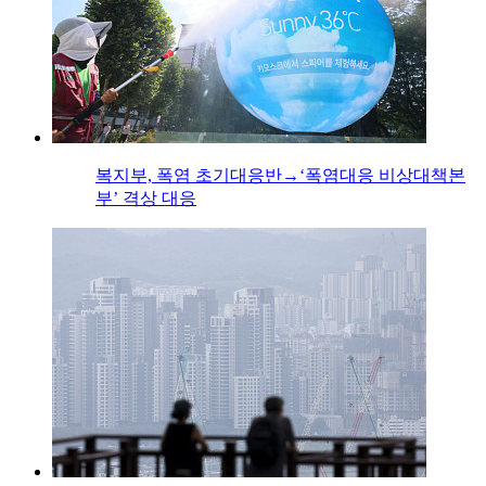
복지부, 폭염 초기대응반→‘폭염대응 비상대책본
부’ 격상 대응