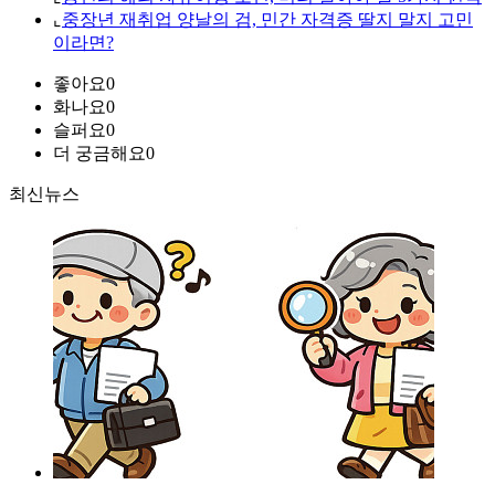
⌞
중장년 재취업 양날의 검, 민간 자격증 딸지 말지 고민
이라면?
좋아요
0
화나요
0
슬퍼요
0
더 궁금해요
0
최신뉴스