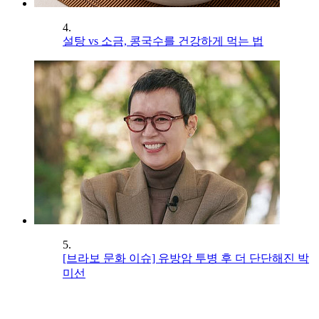
4.
설탕 vs 소금, 콩국수를 건강하게 먹는 법
5.
[브라보 문화 이슈] 유방암 투병 후 더 단단해진 박
미선