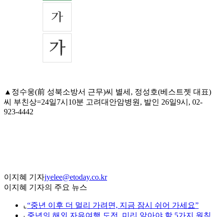
▲정수웅(前 성북소방서 근무)씨 별세, 정성호(베스트젯 대표)
씨 부친상=24일7시10분 고려대안암병원, 발인 26일9시, 02-
923-4442
이지혜 기자
jyelee@etoday.co.kr
이지혜 기자의 주요 뉴스
⌞
“중년 이후 더 멀리 가려면, 지금 잠시 쉬어 가세요”
⌞
중년의 해외 자유여행 도전, 미리 알아야 할 5가지 원칙