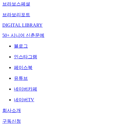
브라보스페셜
브라보리포트
DIGITAL LIBRARY
50+ 시니어 신춘문예
블로그
인스타그램
페이스북
유튜브
네이버카페
네이버TV
회사소개
구독신청