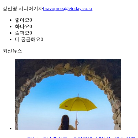
강신영 시니어기자
bravopress@etoday.co.kr
좋아요
0
화나요
0
슬퍼요
0
더 궁금해요
0
최신뉴스