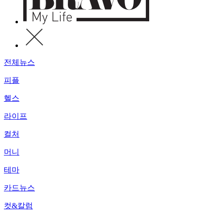
전체뉴스
피플
헬스
라이프
컬처
머니
테마
카드뉴스
컷&칼럼