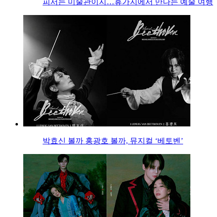
피서는 미술관이지…휴가지에서 만나는 예술 여행
박효신 볼까 홍광호 볼까, 뮤지컬 ‘베토벤’