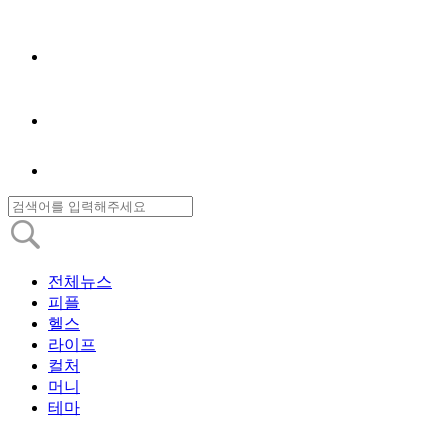
전체뉴스
피플
헬스
라이프
컬처
머니
테마