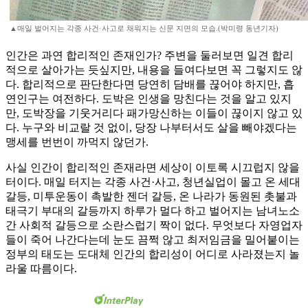
▲매일 벌어지는 각종 사건·사고로 채워지는 신문 지면의 모습.(박미령 동년기자)
인간은 과연 합리적인 존재인가? 주변을 둘러보면 일견 합리
적으로 살아가는 듯싶지만, 내용을 들여다보면 꼭 그렇지도 않
다. 합리적으로 판단한다면 당연히 담배를 끊어야 하지만, 흡
연인구는 여전하다. 도박은 인생을 망친다는 것을 알고 있지
만, 도박장을 기웃거리다 패가망신하는 이들이 끊이지 않고 있
다. 누구와 비교랄 것 없이, 당장 나부터서도 살을 빼야겠다는
맹세를 번번이 까먹지 않던가.
사실 인간이 합리적인 존재라면 세상이 이토록 시끄럽지 않을
터이다. 매일 터지는 각종 사건·사고, 청년실업이 몰고 온 세대
갈등, 미투운동이 촉발한 젠더 갈등, 온 나라가 동원된 촛불과
태극기 부대의 갈등까지 하루가 멀다 하고 벌어지는 남녀노소
간 사회적 갈등으로 소란스럽기 짝이 없다. 무엇보다 자영업자
들이 죽어 나간다는데 눈도 끔쩍 않고 최저임금을 밀어붙이는
정부의 태도는 도대체 인간의 합리성이 어디로 사라졌는지 놀
라울 따름이다.