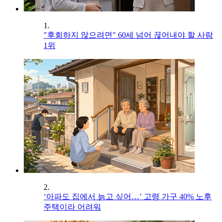
1.
"후회하지 않으려면" 60세 넘어 끊어내야 할 사람
1위
2.
‘아파도 집에서 늙고 싶어…’ 고령 가구 40% 노후
주택이라 어려워