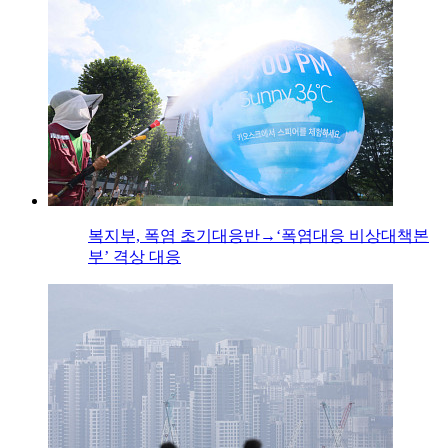
복지부, 폭염 초기대응반→‘폭염대응 비상대책본
부’ 격상 대응