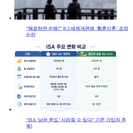
“해로하면 손해?” 8·3 세제개편에 ‘황혼이혼’ 조장
논란
“ISA ‘남은 한도’ 사라질 수 있다” 기존 가입자 주
목!