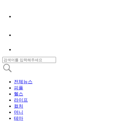
전체뉴스
피플
헬스
라이프
컬처
머니
테마