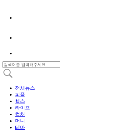
전체뉴스
피플
헬스
라이프
컬처
머니
테마