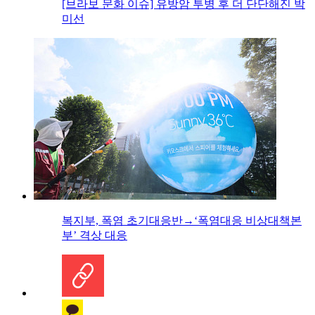
[브라보 문화 이슈] 유방암 투병 후 더 단단해진 박
미선
복지부, 폭염 초기대응반→‘폭염대응 비상대책본
부’ 격상 대응