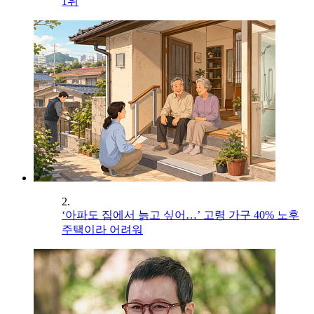
1위
2.
‘아파도 집에서 늙고 싶어…’ 고령 가구 40% 노후
주택이라 어려워