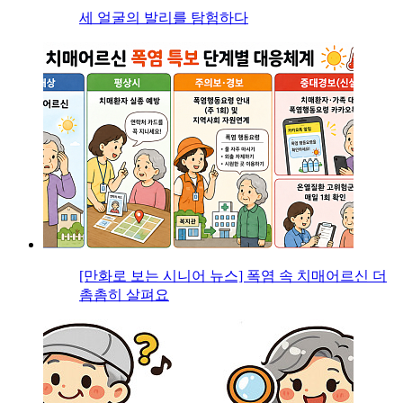
세 얼굴의 발리를 탐험하다
[만화로 보는 시니어 뉴스] 폭염 속 치매어르신 더
촘촘히 살펴요