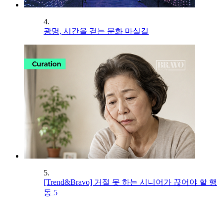
4.
광명, 시간을 걷는 문화 마실길
5.
[Trend&Bravo] 거절 못 하는 시니어가 끊어야 할 행
동 5