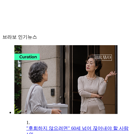
브라보 인기뉴스
1.
"후회하지 않으려면" 60세 넘어 끊어내야 할 사람