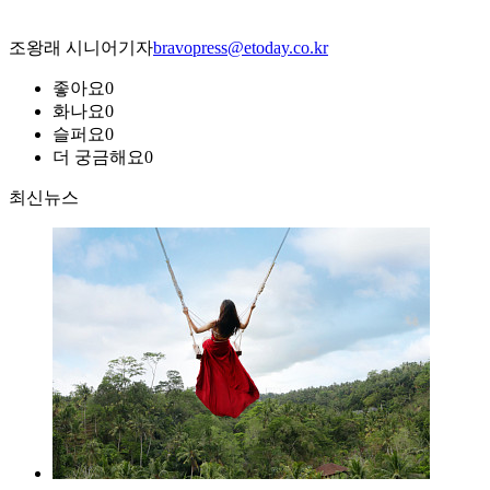
조왕래 시니어기자
bravopress@etoday.co.kr
좋아요
0
화나요
0
슬퍼요
0
더 궁금해요
0
최신뉴스