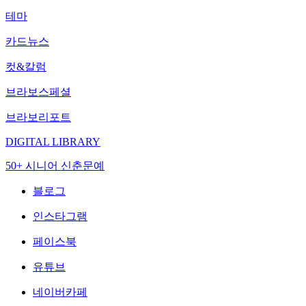
테마
카드뉴스
컷&칼럼
브라보스페셜
브라보리포트
DIGITAL LIBRARY
50+ 시니어 신춘문예
블로그
인스타그램
페이스북
유튜브
네이버카페