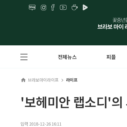
전체뉴스
피플
브라보마이라이프
라이프
'보헤미안 랩소디'의
입력 2018-12-26 16:11