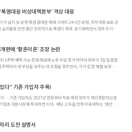
‘폭염대응 비상대책본부’ 격상 대응
구 설치 및 운영 폭염 중대본 해제 시까지 24시간 운영, 취약계층 보호 강
리 실외활동 전면 중단 전국적으로 폭염이 확대·장기화하면서 정부가 기존
’로 격상했다. 7일 보건복지부에 따르면 정은경 장관 주재로 폭염 대응
본부를 구성·운영하기로 했다. 이번 조치는 지난 2일 폭염 중앙재난안전대
령된 이후에도 폭염이 전국적으로 확대되고 장기화한 데 따른 것이다. 기존에
제개편에 ‘황혼이혼’ 조장 논란
뒤 1주택 혜택 가능 존재 해로에 노후 부담 증가 막아야 정부가 3일 발표한
주택자의 세 부담을 낮추는 데 초점을 맞추면서, 각각 집 한 채를 보유한
것보다 이혼이 경제적으로 유리해질 수 있다는 분석이 나온다. 종합부동산
1주택 공제와 세액공제 적용 여부는 부부를 하나의 세대로 묶어 판단한다. 부
 세대가 두 채를 가진 것으로 보지만, 실제 이혼해 주거와 생계를 분
수 있다” 기존 가입자 주목!
폐지…. 기존 가입자도 2027년 연장부터 적용 예정 정부가 개인종합자산관
내 기업과 자본시장에 투자하면 이자· 배당 소득을 전액 비과세하는 ‘생산적
소득 이하 청년에게는 납입액의 10%를 소득공제 해주는 방안도 추진한다. 다만
 주목해야 한다. 그동안 사용하지 않고 쌓아둔 ISA 납입한도가 사라질 수 있
개편안이 국회 통과 후 그대로 시행된다면 법 시행 전 본
일자리 도전 설명서