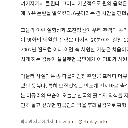
여기저기서 들린다. 그러나 기본적으로 퀸의 음악은 
에 많은 논란을 일으켰다. 6분이라는 긴 시간을 견뎌
그들의 이런 실험성과 도전정신이 우리 관객의 동의
이 영화의 탁월한 전략은 마지막 20분여에 걸친 1
2002년 월드컵 이래 이런 속 시원한 기분은 처음이
치게 하는 감동이 절실했던 국민에게 이 영화가 시원
아울러 사실과는 좀 다를지언정 주인공 프레디 머
렸던 듯싶다. 특히 보잘것없는 인도계 잔지바르 출
는 머큐리의 모습이 오늘날 한국의 흙수저 의식을 자
연히 울고 싶었던 한국인의 뺨을 후려갈김으로 흥행 
박미령 시니어기자
bravopress@etoday.co.kr