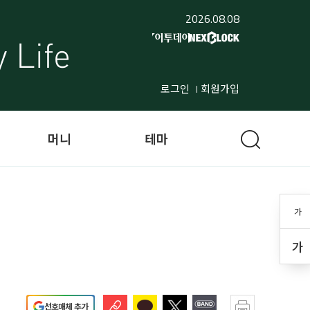
2026.08.08
로그인
회원가입
머니
테마
가
가
선호매체 추가