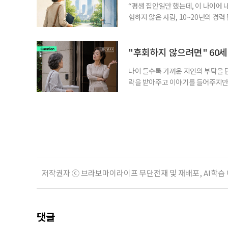
“평생 집안일만 했는데, 이 나이에 
험하지 않은 사람, 10~20년의 경
찾고 이력서를 쓰는 일부터 출퇴근, 
보다 부담을 낮춘 진입 경로다. 통계 
경험이 풍부한 고령자는 중요한 국
"후회하지 않으려면" 60세
나이 들수록 가까운 지인의 부탁을 
락을 받아주고 이야기를 들어주지만,
평소에는 무심하다가 필요할 때만 
관계가 아닌 편리한 도움이나 감정의
게 여기며, 거절하는 순간 태도를 
다
저작권자 ⓒ 브라보마이라이프 무단전재 및 재배포, AI학습
댓글