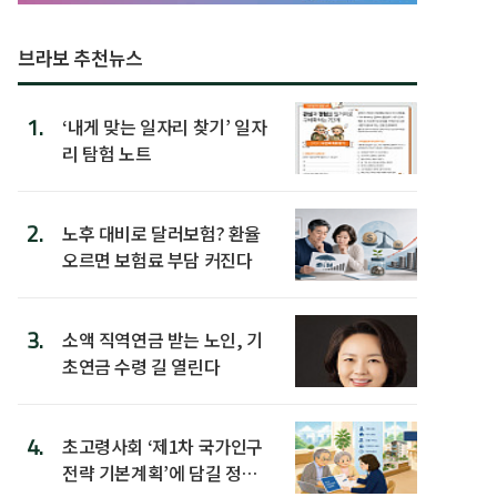
브라보 추천뉴스
1.
‘내게 맞는 일자리 찾기’ 일자
리 탐험 노트
2.
노후 대비로 달러보험? 환율
오르면 보험료 부담 커진다
3.
소액 직역연금 받는 노인, 기
초연금 수령 길 열린다
4.
초고령사회 ‘제1차 국가인구
전략 기본계획’에 담길 정책