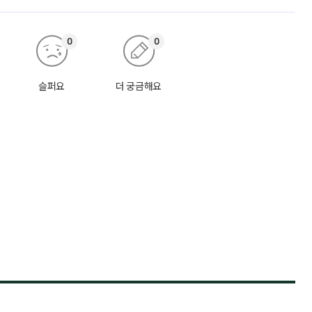
0
0
슬퍼요
더 궁금해요