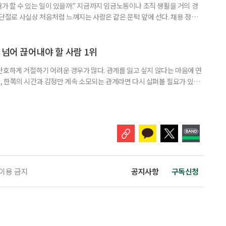
내가 할 수 있는 일이 있을까.” 지금까지 임금노동이나 조직 생활을 거의 경
력 단절로 사실상 처음처럼 느껴지는 사람은 같은 문턱 앞에 선다. 채용 정보를
업무 지시, 동료 관계까지 낯설다. 이들에게 필요한 것은 ‘용기를 내라’는 말
밖에 섞여 있는 ‘첫 취업’, ‘경력 단절’ 생산인구가 줄어드는 상황에서 삶의
가 자원이다. 박경하 한국노인인력개발원 선임연구위
 넘어 끊어내야 할 사람 1위
단호하게 거절하기 어려운 경우가 많다. 관계를 잃고 싶지 않다는 마음에 연
 한쪽의 시간과 감정만 계속 소모되는 관계라면 다시 살펴볼 필요가 있다.
연락하거나, 만날 때마다 자신의 이야기만 늘어놓는 사람은 상대를 동등한
 창구로 대할 수 있다. 걱정을 가장해 자존감을 깎아내리고 도움을 당연하
바꾸는 행동도 건강한 관계와는 거리가 멀다. 믿고 털어놓은 개인사나 약점을
 이용 금지
공지사항
구독신청