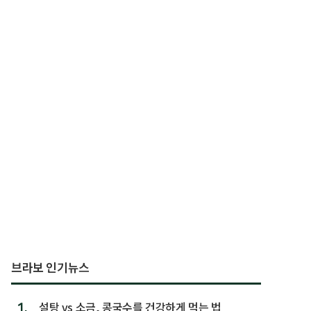
브라보 인기뉴스
1.
설탕 vs 소금, 콩국수를 건강하게 먹는 법