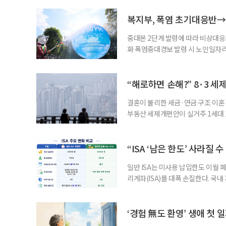
복지부, 폭염 초기대응반→
중대본 2단계 발령에 따라 비상대응기
화 폭염중대경보 발령 시 노인일자
초기대응반을 ‘폭염대응 비상대책본부
긴급회의를 열고 폭염대응 비상대책
책본부(중대본) 2단계(심각)가 발
“해로하면 손해?” 8·3 세
운영
결혼이 불리한 세금·연금 구조 이혼 
부동산 세제개편안이 실거주 1세대 1
고령 부부에게는 혼인을 유지하는 
세는 개인별로 부과하지만, 1세대 
부가 각자 집 한 채씩을 보유하면 한
“ISA ‘남은 한도’ 사라질 
일반 ISA는 미사용 납입한도 이월 
리계좌(ISA)를 대폭 손질한다. 국
금융 ISA’를 새로 만들고, 일정 
기존 ISA 가입자라면 이번 개편안에
기 때문이다. 지난 3일 발표된 세제
‘경험 無도 환영’ 생애 첫 