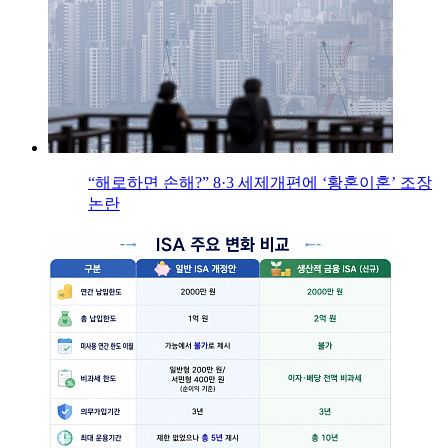
“해로하면 손해?” 8·3 세제개편에 ‘황혼이혼’ 조장
논란