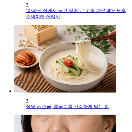
2.
‘아파도 집에서 늙고 싶어…’ 고령 가구 40% 노후
주택이라 어려워
3.
설탕 vs 소금, 콩국수를 건강하게 먹는 법