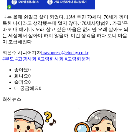
나는 올해 쉰일곱 살이 되었다. 13년 후면 70세다. 70세가 까마
득한 나이라고 생각했는데 멀지 않다. ‘70세사망법안, 가결’은
바로 내 얘기다. 오래 살고 싶은 마음은 없지만 오래 살아도 되
는 세상에서 살아야 하지 않을까. 이런 생각을 하다 보니 마음
이 조급해진다.
최은주 시니어기자
bravopress@etoday.co.kr
#부모
#고령사회
#고령화사회
#고령화문제
좋아요
0
화나요
0
슬퍼요
0
더 궁금해요
0
최신뉴스