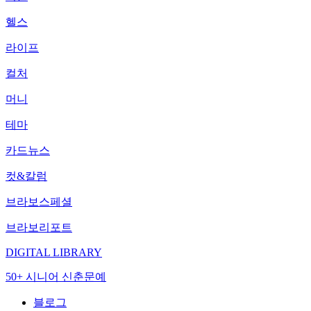
헬스
라이프
컬처
머니
테마
카드뉴스
컷&칼럼
브라보스페셜
브라보리포트
DIGITAL LIBRARY
50+ 시니어 신춘문예
블로그