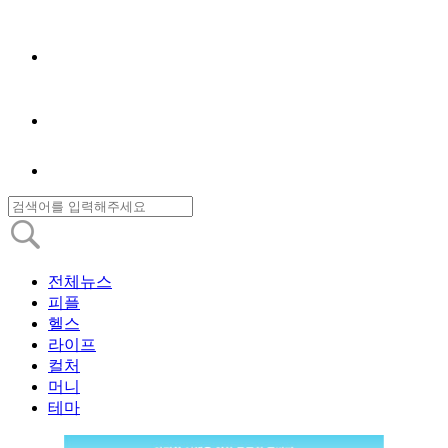
전체뉴스
피플
헬스
라이프
컬처
머니
테마