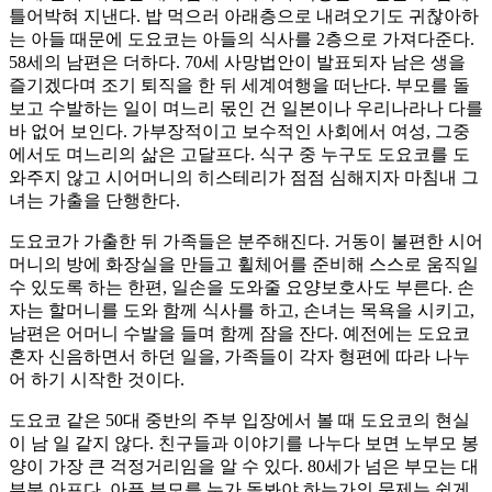
틀어박혀 지낸다. 밥 먹으러 아래층으로 내려오기도 귀찮아하
는 아들 때문에 도요코는 아들의 식사를 2층으로 가져다준다.
58세의 남편은 더하다. 70세 사망법안이 발표되자 남은 생을
즐기겠다며 조기 퇴직을 한 뒤 세계여행을 떠난다. 부모를 돌
보고 수발하는 일이 며느리 몫인 건 일본이나 우리나라나 다를
바 없어 보인다. 가부장적이고 보수적인 사회에서 여성, 그중
에서도 며느리의 삶은 고달프다. 식구 중 누구도 도요코를 도
와주지 않고 시어머니의 히스테리가 점점 심해지자 마침내 그
녀는 가출을 단행한다.
도요코가 가출한 뒤 가족들은 분주해진다. 거동이 불편한 시어
머니의 방에 화장실을 만들고 휠체어를 준비해 스스로 움직일
수 있도록 하는 한편, 일손을 도와줄 요양보호사도 부른다. 손
자는 할머니를 도와 함께 식사를 하고, 손녀는 목욕을 시키고,
남편은 어머니 수발을 들며 함께 잠을 잔다. 예전에는 도요코
혼자 신음하면서 하던 일을, 가족들이 각자 형편에 따라 나누
어 하기 시작한 것이다.
도요코 같은 50대 중반의 주부 입장에서 볼 때 도요코의 현실
이 남 일 같지 않다. 친구들과 이야기를 나누다 보면 노부모 봉
양이 가장 큰 걱정거리임을 알 수 있다. 80세가 넘은 부모는 대
부분 아프다. 아픈 부모를 누가 돌봐야 하는가의 문제는 쉽게