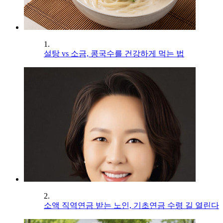
1.
설탕 vs 소금, 콩국수를 건강하게 먹는 법
2.
소액 직역연금 받는 노인, 기초연금 수령 길 열린다