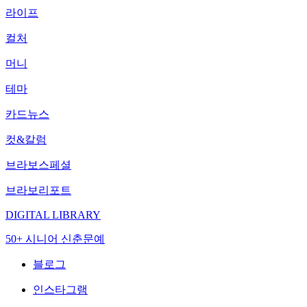
라이프
컬처
머니
테마
카드뉴스
컷&칼럼
브라보스페셜
브라보리포트
DIGITAL LIBRARY
50+ 시니어 신춘문예
블로그
인스타그램