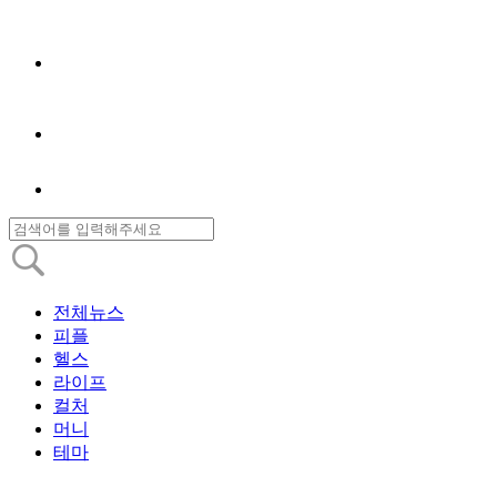
전체뉴스
피플
헬스
라이프
컬처
머니
테마