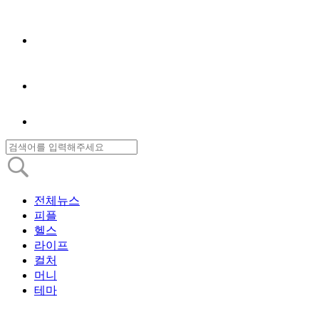
전체뉴스
피플
헬스
라이프
컬처
머니
테마