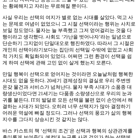
는 황폐해지고 자리는 무료해질 뿐이다.
사실 우리는 선택의 여지가 별로 없는 시대를 살았다. 먹고 사
는 문제로 여념이 없었으니 그 시절 선택이라는 행위는 사치로
보일 정도였다. 물자는 늘 부족했고 그저 얻어걸리는 것을 다
행이라고 생각했다. 사회도 ‘가난을 벗어나자’라는 일념으로
단순하기 그지없이 단일대오로 행진하였다. 따라서 그 시절은
개인의 선택이라기보다는 집단의 선택일 수밖에 없었고 사회
적 가치도 획일화되어 있었다. 어쩌면 그런 환경이 선택을 쉽
게 하며 선택에 관해 고민 없이 살게 했는지 모른다.
만일 행복이 선택으로 얻어지는 것이라면 오늘날처럼 행복한
시대도 없을 듯하다. 20세기 경제성장의 결실로 우리 주변엔
온갖 물건과 서비스가 넘쳐난다. 물자 부족 시대가 소품종 대
량생산이었다면 21세기는 다품종 소량생산으로 우리의 눈과
귀를 붙든다. IT의 발달로 모든 선택을 불편 없이 손안에서 해
결하는 시대가 되었다. 오히려 너무 선택지가 많아 결정하기
어려운 역설에 빠질 정도다. 그러나 선택의 풍요가 삶의 행복
지수를 그다지 상승시킨 것 같지는 않다.
바스 카스트의 책 ‘선택의 조건’은 선택과 행복의 상관관계를
흥미롭게 보여준다. 예컨대 누구를 사귈 것인가 하는 선택에