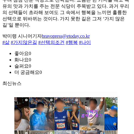
유의 맛과 가치를 주는 전문 식당이 주목받고 있다. 과거 우리
의 선택들이 초라해 보여도 그 속에서 행복을 느끼면 훌륭한
선택으로 뒤바뀌는 것이다. 가지 못한 길은 그저 ‘가지 않은
길’일 뿐이다.
박미령 시니어기자
bravopress@etoday.co.kr
#삶
#가지않은길
#선택의조건
#행복
#나이
좋아요
0
화나요
0
슬퍼요
0
더 궁금해요
0
최신뉴스