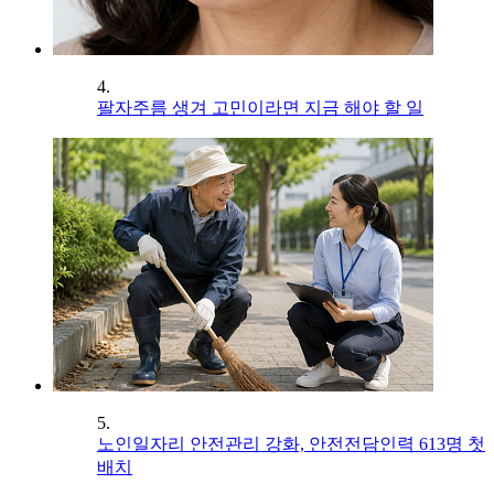
4.
팔자주름 생겨 고민이라면 지금 해야 할 일
5.
노인일자리 안전관리 강화, 안전전담인력 613명 첫
배치