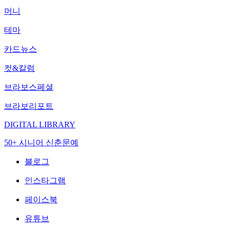
머니
테마
카드뉴스
컷&칼럼
브라보스페셜
브라보리포트
DIGITAL LIBRARY
50+ 시니어 신춘문예
블로그
인스타그램
페이스북
유튜브