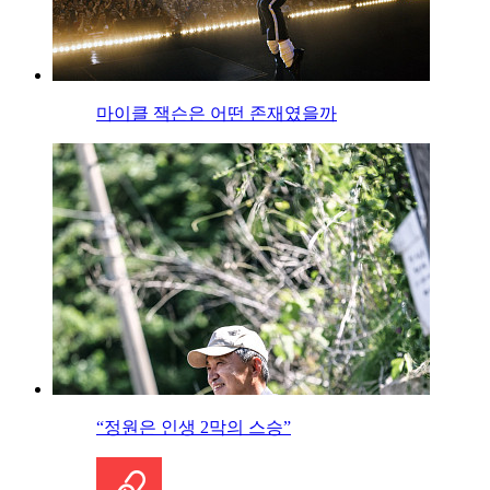
마이클 잭슨은 어떤 존재였을까
“정원은 인생 2막의 스승”