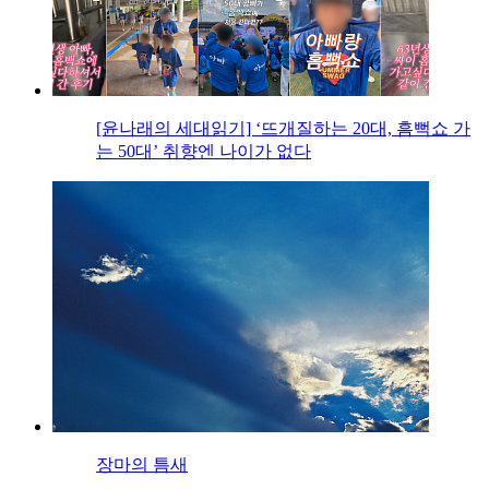
[윤나래의 세대읽기] ‘뜨개질하는 20대, 흠뻑쇼 가
는 50대’ 취향엔 나이가 없다
장마의 틈새