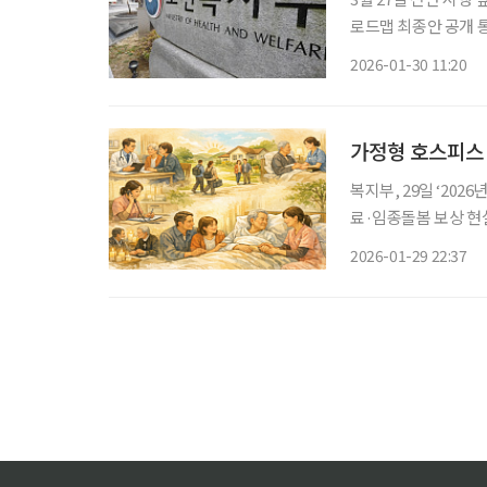
로드맵 최종안 공개 
장 의견 청취에 나서고
2026-01-30 11:20
원주시 보건소 및 장
을 점검하고 지역 및 
통합지원법 시행을 앞
가정형 호스피스 
복지부, 29일 ‘20
료·임종돌봄 보상 현
상된다. 말기·임종 환
2026-01-29 22:37
조치다. 보건복지부는 
가정형 호스피스 수가
상대가치점수 개정(안)