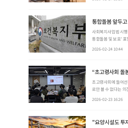
이어지도록 하겠다는 구
권 기반 돌봄 모델의
을 체결하고 아파트·
통합돌봄 앞두고
사회복지사업법 시행규
통합돌봄 및 보호’ 표현
인 통합돌봄 등 정책
2026-02-24 10:44
진다. 24일 보건복
23조의 2)에 해당하
운데 사회적 고립 현
“초고령사회 돌봄
초고령사회에 들어선 
로만 볼 수 없다는 의
니어퓨처는 지난 21일 세
2026-02-23 16:26
장을 산업 구조와 데
니어 산업 종사자와 
김견원 대표가 나서 
"요양시설도 투