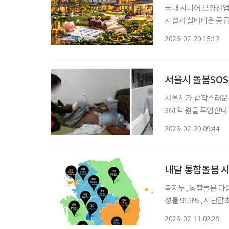
국내 시니어 요양산업
시설과 실버타운 공급
다. 노후 돌봄이 복지
2026-02-20 15:12
금융권의 직접 참여 
미엄 요양시설 '쏠라
양시설 운영과 돌봄 
서울시 돌봄SOS
100%
서울시가 갑작스러운 
361억 원을 투입한다
단가도 함께 인상했다
2026-02-20 09:44
적인 서비스를 제공하
상으로 △가정을 방문
‘단기시설’, △병원 
내달 통합돌봄 시
복지부, 통합돌본 다음
성률 91.9%, 지난달
비 지표 달성률이 9
2026-02-11 02:29
점검한 결과 기반조성