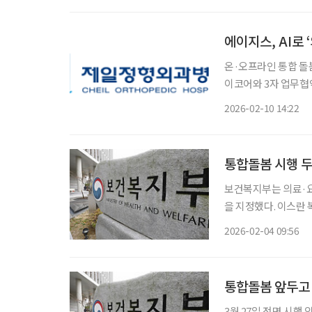
91.9%로 집계됐다고 
다. 통합돌봄은 일상
에이지스, AI로
온·오프라인 통합 돌
이코어와 3자 업무협약
통합 돌봄 운영 모델
2026-02-10 14:22
돌봄 현장으로 확장하
포착해 예방 중심 관
시니어 건강관리·커뮤
통합돌봄 시행 두
보건복지부는 의료·요
을 지정했다. 이스란 
문기관에 지정서를 수
2026-02-04 09:56
다. 통합돌봄은 이재명
서 건강하게 생활할 
다. 현재 229개 전
통합돌봄 앞두고 
3월 27일 전면 시