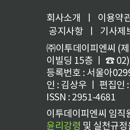
회사소개
ㅣ
이용약
공지사항
ㅣ
기사제
㈜이투데이피엔씨 (제호
이빌딩 15층 ㅣ ☎ 02)
등록번호 : 서울아02992
인 : 김상우 ㅣ 편집인
ISSN : 2951-4681
이투데이피엔씨 임직원
윤리강령
및 실천규정을