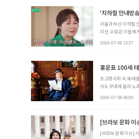
‘지하철 안내방송’
서울과 부산 지하철 안
미선. 수많은 이들에게
65세. 강희선 성우는 지난 4일 오전 2시께 지병으로 별세했다. 발인은 6일 오전 7시 40분 서울
2026-07-06 13:37
성모병원 장례식장에
홍운표 100세 
초고령사회 속 90세를
서도 무대에 올라 노래
최고령 테너’로 이름을 올렸다. 생일이 지나 지금은 정확히 101
2026-07-06 06:00
[브라보 문화 이슈
[브라보 문화 이슈] 