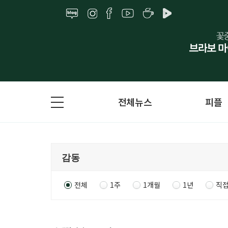
전체뉴스
피플
전체
1주
1개월
1년
직