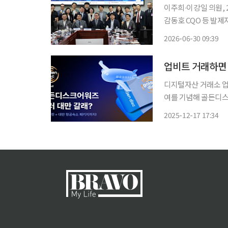
이주희∙이강일 의원,
감동호 CQO 등 발제자
자컴퓨팅 기술 발전이
2026-06-30 09:39
왔다. 지금 대부분 
업비트 거래하면 
디지털자산 거래소 업
여를 기념해 골든디스크 
스크어워즈 시상식은 
2025-12-17 17:34