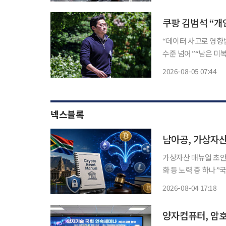
개봉한 '오디세이'는
“데이터 사고로 영향받
수준 넘어”“남은 미복귀 고객 
일(현지시간) 2분기
2026-08-05 07:44
으며 고객 지출 수준
넥스블록
남아공, 가상자산
가상자산 매뉴얼 초안,
화 등 노력 중 하나”
자산, 주요 자산으로 확고히 자리 잡아” 남아프
2026-08-04 17:18
을 내디뎠다. 영국 
양자컴퓨터, 암호