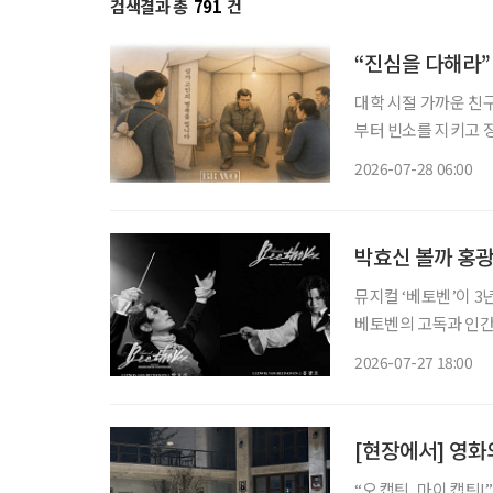
검색결과 총
791
건
“진심을 다해라”
대학 시절 가까운 친
부터 빈소를 지키고 장
버지는 말없이 내 등
2026-07-28 06:00
네 진심을 다해라. 
박효신 볼까 홍광
뮤지컬 ‘베토벤’이 3
베토벤의 고독과 인간
배우 박효신과 홍광호가 타이틀롤을 
2026-07-27 18:00
[현장에서] 영화
“오 캡틴, 마이 캡틴!” 학생들이 하나둘 책상 위로 올라섰다. 학교에서 쫓겨나 교실을 떠나