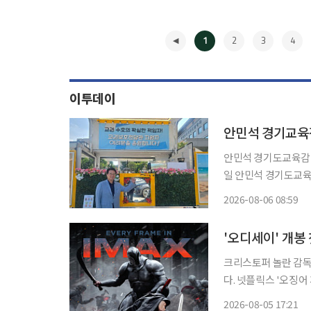
1
2
3
4
이투데이
안민석 경기교육
안민석 경기도교육감이
일 안민석 경기도교육
은 이번 주 토요일인
2026-08-06 08:59
역량, 교권 보호에 대한 의지
◀
를
'오디세이' 개봉
크리스토퍼 놀란 감독
다. 넷플릭스 '오징어 게임' 시리즈를 연출한 황동혁 감독은 5일 배급사 유니버설 픽쳐스를 통
해 '오디세이' 관람 
2026-08-05 17:21