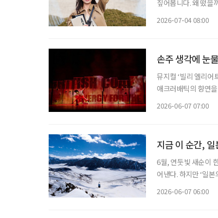
짚어봅니다. 왜 떴을까? 1978년생, 올해 48세인 배우 하지원이 대학교 신입생이 돼 화제다. 유
튜브 채널 '26학번 
2026-07-04 08:00
는 콘텐츠가 아니라 
손주 생각에 눈물
뮤지컬 ‘빌리 엘리어트
애크러배틱의 향연을 
나도 떠오른다. 아름다
2026-06-07 07:00
지금 이 순간, 
6월, 연둣빛 새순이
어낸다. 하지만 ‘일
기다리고 있다. 해발 3000m급 고봉들이 병풍처럼 이어진 일본의 ‘다테야마 구로베 알펜루
2026-06-07 06:00
트’. 일 년 중 절반 