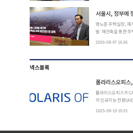
하천 이용을 저해하는
을
명노준 주택실장, 재개발
발·재건축을 통한 주
우려와 정부와의 정책
2026-08-07 16:36
2031년까지 31만 
넥스블록
폴라리스오피스, 
폴라리스오피스가 CAD(
의 인공지능 전환(AX)을 본격화한다. 폴라리스오피스는
지털 문서 혁신을 위한
2025-08-19 10:35
사의 기술력과 노하우