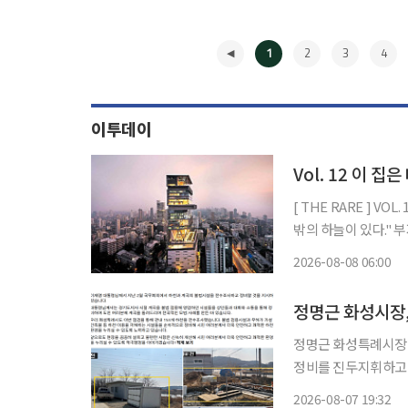
1
2
3
4
이투데이
Vol. 12 이 
[ THE RARE ] VOL. 12 이 집은 대체 얼마일까:슈퍼리치들의 주거지 "천외천(天外天
밖의
2026-08-08 06:00
◀
정명근 화성시장,
정명근 화성특례시장이
정비를 진두지휘하고 있다. 7일 정명근 화성특례시장이 자신의 페이스북
따르면, 정 시장은 
2026-08-07 19:32