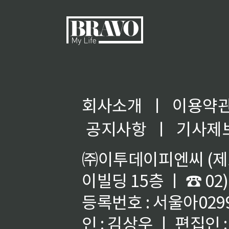
회사소개
ㅣ
이용약
공지사항
ㅣ
기사제
㈜이투데이피엔씨 (제호
이빌딩 15층 ㅣ ☎ 02)
등록번호 : 서울아02992
인 : 김상우 ㅣ 편집인