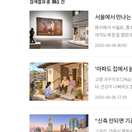
검색결과 총
861
건
서울에서 만나는 
파리에서 서울로, 퐁
여의도에 문을 열었다
미술을 이끈 거장들의
2026-08-08 06:00
관이 대대적인 보수공
에
‘아파도 집에서 
고령 가구의 87.2%
다. 건강이 나빠져도
정책은 시설 입소와 
2026-08-06 17:39
퇴원 후 임시 거처,
“신축 안되면 기
고금리·건축비 폭등에 신규 개발 ‘스톱’ 입주율 90%