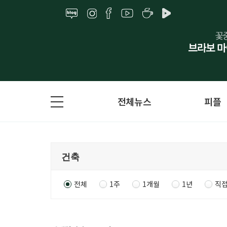
전체뉴스
피플
전체
1주
1개월
1년
직