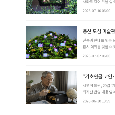
사라도 지어 먹을 걸 
찼다. 여론이란 때론 
2026-07-10 06:00
원주가 세상을 미리 
용산 도심 미술
전통과 현대를 잇는 문화공간 한여름의 도시는 뜨겁다. 멀리 떠나는
잠시 더위를 잊을 수 
바깥의 소란과 열기를 
2026-07-02 06:00
찾은 곳은 서울 용산의
“기초연금 코인·
서영석 의원, 29일
외자산 반영 내용 담아 기초연금 소득인정액 산정 범위에 가상자산과 해외자산도 포
내용을 담은 법안이 
2026-06-30 13:59