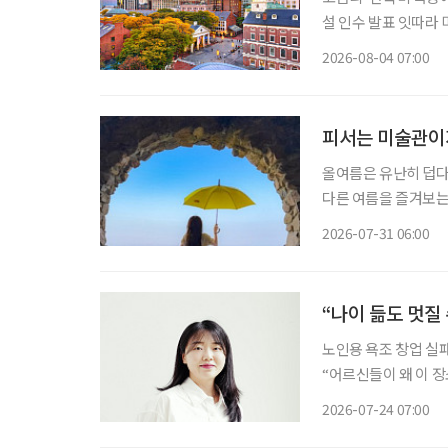
설 인수 발표 잇따라 미국 고령자 주거시설 시장에 지각변동이 나타나고 있다. 고령화로 입주
수요는 빠르게 늘지만
2026-08-04 07:00
지연되자 투자사들은 
피서는 미술관이
올여름은 유난히 덥다
다른 여름을 즐겨보는
관 밖으로 이어지는 바
2026-07-31 06:00
피서'가 새로운 여름 
“나이 듦도 멋질
노인용 욕조 창업 실
“어르신들이 왜 이 장소에 나와 계신 것
대표는 수업 중 지도
2026-07-24 07:00