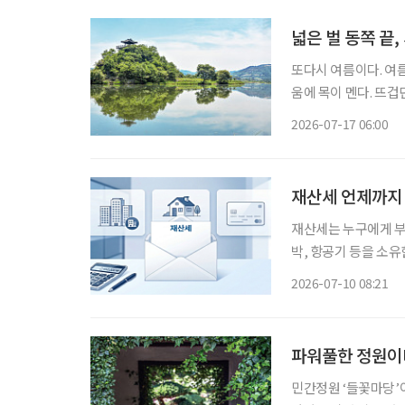
넓은 벌 동쪽 끝,
또다시 여름이다. 여름
움에 목이 멘다. 뜨겁
지 못하던 뜨겁던 날
2026-07-17 06:00
여름을 
재산세 언제까지
재산세는 누구에게 부과되나 7월은 재산세 납부의 달이다. 재산세는 
박, 항공기 등을 소
기준일인 지난 6월 1
2026-07-10 08:21
함께 과세하며, 납세 
파워풀한 정원이
민간정원 ‘들꽃마당’이