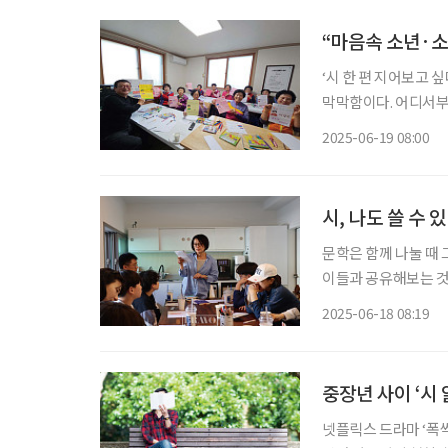
“마음속 소년·소
‘시 한 편 지어보고 
막막함이다. 어디서부
는 결코 멀리 있는 존
2025-06-19 08:00
‘80이 너머도/ 어무
시, 나도 쓸 수 
문학은 함께 나눌 때 
이들과 공유해보는 것
하거나, 시를 주제로 한 여정에 나서
2025-06-18 08:19
마실’ 도심 속 산책과
중장년 사이 ‘시
넷플릭스 드라마 ‘폭