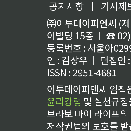
공지사항
ㅣ
기사제
㈜이투데이피엔씨 (제호
이빌딩 15층 ㅣ ☎ 02)
등록번호 : 서울아02992
인 : 김상우 ㅣ 편집인
ISSN : 2951-4681
이투데이피엔씨 임직원
윤리강령
및 실천규정을
브라보 마이 라이프의
저작권법의 보호를 받