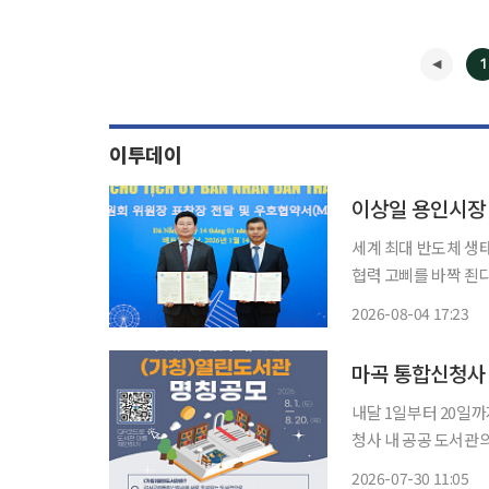
1
이투데이
세계 최대 반도체 생
협력 고삐를 바짝 죈다. 4일 이투데이 취재를 종합하면, 이상일 용인특례시장은 용
와 우호협약을 체결한
2026-08-04 17:23
다낭시를 방문한다. 
영
마곡 통합신청사 
내달 1일부터 20일까지 온라인‧문자 접수 서
청사 내 공공 도서관
밝혔다. 이번에 개관하는 도서관은 개청 49년 만에 마곡으로 이전하는 통합신청사 내부에 자
2026-07-30 11:05