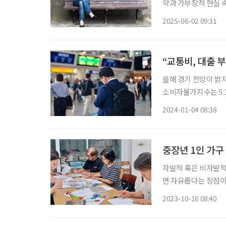
약과 가부장적 현실 
꿈꾸었다. 시를 향한 
2025-06-02 09:31
마는 시가 단순한 직
“교통비, 대출 
올해 경기 전망이 밝지
소비자물가지수는 5.1
(KDI)은 올해 경제
2024-01-04 08:38
1.9%와 유사한 1.
중장년 1인 가구
자발적 혹은 비자발적
면 자유롭다는 장점이
이어진다. 이와 같은
2023-10-16 08:40
Community) 활