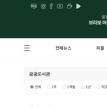
전체뉴스
피플
전체
1주
1개월
1년
직