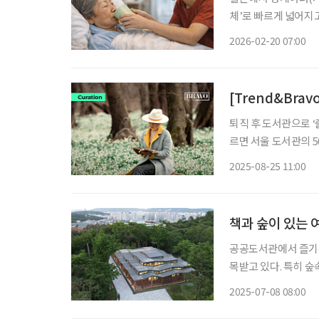
체’로 빠르게 넓어지고
담부터 가족 지원, 식
2026-02-20 07:00
눈에 띄는 시도는 ‘
[Trend&Bra
퇴직 후 도서관으로 
르면 서울 도서관의 50
다. 60세 이상 회원 
2025-08-25 11:00
다. 전체 이용자 중 5
책과 숲이 있는 
공공도서관에서 즐기는
목받고 있다. 특히 숲
(숲+바캉스)’ 공간으로 각광받는다. ◇오동숲속도서관 
2025-07-08 08:00
110-10 서울