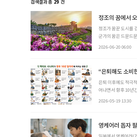
검색결과 총
29
건
정조의 꿈에서 오
정조가 꿈꾼 도시를 
군가의 꿈은 드문드문
히 굳건하다. 그 안
2026-06-20 06:00
“은퇴해도 소비
은퇴 이후에도 적극적
어나면서 향후 10년
문화, 여행, 뷰티 등
2026-05-19 13:30
전망된다. 한
영케어러 돕자 팔
일본에서 영케어러(가