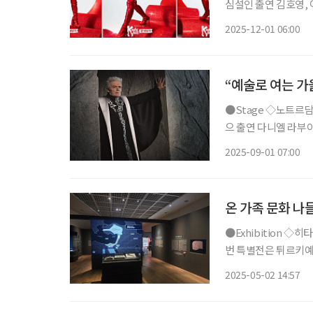
심설인 출연 김호영, 이재환, 신재범, 강홍석, 백형훈, 서경수 등 CJ ENM의 글로벌 공동 프로
듀싱 뮤지컬 ‘킹키부츠
2025-12-01 06:00
영 위기 속에서 특별
“예술로 여는 가
●Stage ◇노트르담 드 파리 일정 9월 3일 ~ 9월 27일 장소 세종문화회관 대극장 연출 질 마
으 출연 다니엘 라부아, 로베르 마리앙, 솔랄, 안젤로 델 베키오, 조제 뒤푸르 등 뮤지컬 ‘노트
르담 드 파리’가 내한
2025-09-01 07:00
리를 배경으로 하며,
온 가족 문화 나
●Exhibition ◇히타이트 : 오리엔트 최강의 제국 일정 6월 8일까지 장소 한성백제박물관 이
번 특별전은 튀르키예
기원전 17세기부터 1
2025-05-02 14:57
이트 제국의 문화유산을