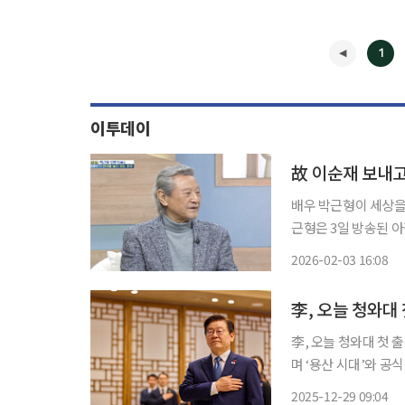
1
이투데이
故 이순재 보내
배우 박근형이 세상을 
근형은 3일 방송된 
그는 과거 함께 프로그
2026-02-03 16:08
◀
李, 오늘 청와대 첫 출근 이재명 대통령이 취임 약 7개월 만인 오늘(29일) 청와대로
며 ‘용산 시대’와 
퇴임일 이후 1천330
2025-12-29 09:04