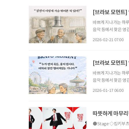
[브라보 모먼트]
바쁘게 지나가는 하루 
음악 등에서 찾은 영감의 한순간
지만 핵심은 생계가 
2026-02-21 07:00
우식(장용 분), 화진
[브라보 모먼트]
바쁘게 지나가는 하루 
음악 등에서 찾은 영감의 한순간
서 다시 피어나는 관계
2026-01-17 06:00
의 '금님(윤여정)'이
따뜻하게 마무리
●Stage ◇킹키부츠 일정 12월 17일 ~ 2026년 3월 29일 장소 샤롯데씨어터 연출 제리 미첼,