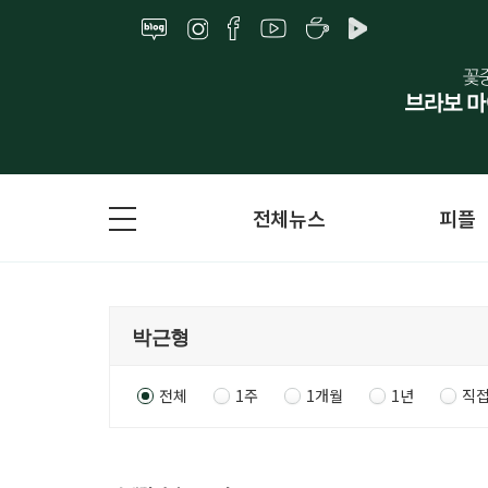
전체뉴스
피플
전체
1주
1개월
1년
직