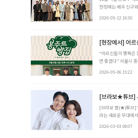
현장에는 배우 신구와 
택 연출이 참석해 작품 준비 과
2026-05-12 16:30
은 작품보다도 여전히
[현장에서] 어르
“어르신들의 행복은 
면 좋겠다” 서울시 중구 ‘커뮤니티하우스 마실’에서 쿠팡플레이 새 예능 프로그램 ‘봉주르빵
집’ 제작발표회가 진행
2026-05-06 15:22
참석했다. ‘
[브라보★튜브] 
[브라보 별(★)튜브]
라는 새로운 무대에서
비’로 사랑받는 이유
2026-03-03 08:07
움으로 확장할 수 있는