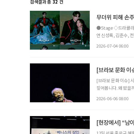
검색결과 총
32
건
무더위 피해 손주
●Stage ◇드라큘라 일정 7월 10일 ~ 10월 18일 장소 LG아트센터 서울 연출 데이빗 스완 출
연 신성록, 김준수, 전
사랑받아온 대표 흥행 
2026-07-04 06:00
넘는 세월 동안 단 한
[브라보 문화 이
[브라보 문화 이슈] 
짚어봅니다. 왜 떴을까? 배우 신구는 1936년생으로 올해 89세다. 그는 ‘현역 최고령 배우’라
는 타이틀을 갖고 있다
2026-06-06 08:00
친 뒤, 오는 7월부터
[현장에서] “남
12일 서울 종로구 혜