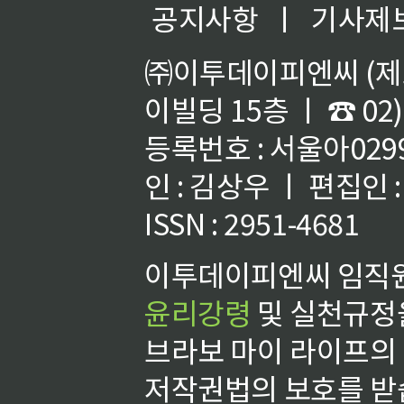
공지사항
ㅣ
기사제
㈜이투데이피엔씨 (제호
이빌딩 15층 ㅣ ☎ 02)
등록번호 : 서울아02992
인 : 김상우 ㅣ 편집인
ISSN : 2951-4681
이투데이피엔씨 임직원
윤리강령
및 실천규정을
브라보 마이 라이프의
저작권법의 보호를 받