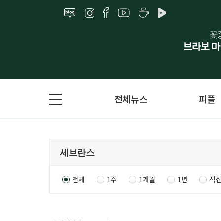
전체뉴스
피플
전체
1주
1개월
1년
직