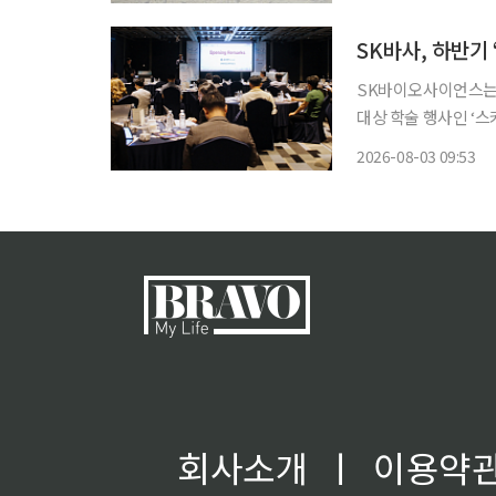
소년 우주의학 경진대
SK바이오사이언스는 
대상 학술 행사인 ‘스카
혔다. 이번 심포지엄에선 독감백신 스카이셀플루와 대상포진백신 스카이조스터, 호흡기세포
2026-08-03 09:53
융합바이러스(RSV)
회사소개
ㅣ
이용약