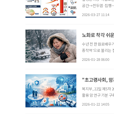
공간→전두엽·집행→언어기억 순으로 나타
킨슨병 위험이 7배 크다는 연구 결과가 나
2026-03-27 11:14
력이 먼저 저하된 환자
노화로 착각 쉬운
수년 전 한 원로배우
종착역’으로 불리는 
태를 말한다. 나이 들
2026-01-28 06:00
심부전에 관한 궁금
복지부, 22일 제5차 
활용 암 연구 기분 구축 등 목표 설정 향후 5년간 암
마련된다. 보건복지부는 22일 서울 중구에 있는 연세세브란스빌딩에서 '제5차 암관리 종합계
2026-01-22 14:05
획(2026~2030)'