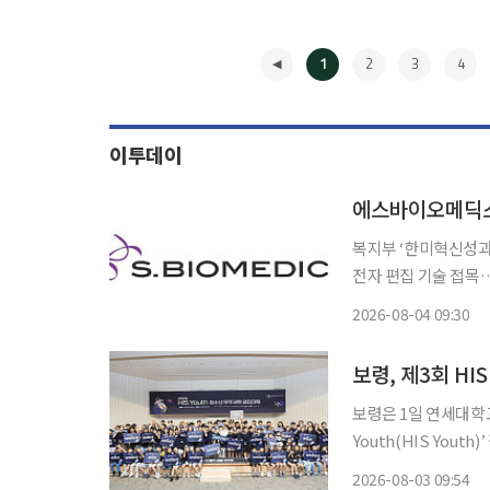
1
2
3
4
이투데이
복지부 ‘한미혁신성
전자 편집 기술 접목…파
가 유전자 편집 기술을
2026-08-04 09:30
이오메딕스는 보건복지
◀
규 지원사
보령은 1일 연세대학교
Youth(HIS Youth)’ 결
과학창의재단이 ‘아이
2026-08-03 09:54