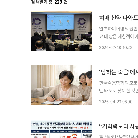
검색결과 총
229
건
치매 신약 나와도
알츠하이머병의 원인 
료 대상은 제한적이어
나왔다. 약물치료 대
2026-07-10 10:23
한다
‘당하는 죽음’에
한국죽음학회의 모토는
떤 태도로 맞이할 것인
흔히 ‘웰다잉(Well
2026-04-23 06:00
의료의향서다. 사전
“기억력보다 시공
질병관리청-국립보건硏