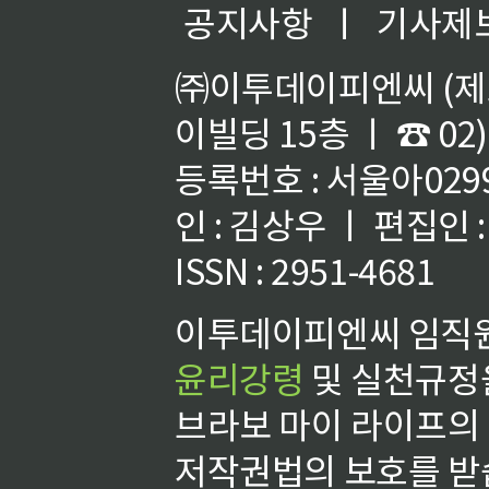
공지사항
ㅣ
기사제
㈜이투데이피엔씨 (제호
이빌딩 15층 ㅣ ☎ 02)
등록번호 : 서울아02992
인 : 김상우 ㅣ 편집인
ISSN : 2951-4681
이투데이피엔씨 임직원
윤리강령
및 실천규정을
브라보 마이 라이프의
저작권법의 보호를 받