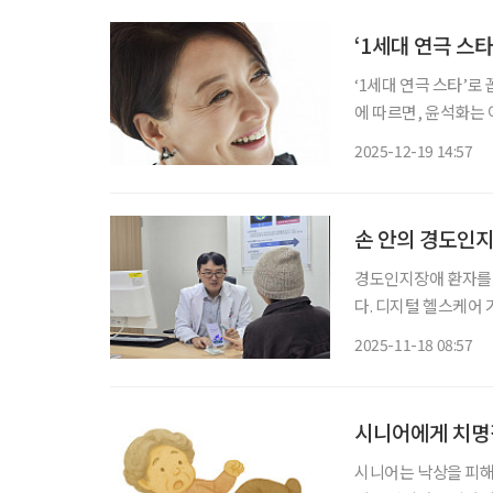
‘1세대 연극 스타
‘1세대 연극 스타’로
에 따르면, 윤석화는
켜보는 가운데 세상을 
2025-12-19 14:57
이브 자화상’을 무대
손 안의 경도인지
경도인지장애 환자를
다. 디지털 헬스케어
원에서 환자에게 실제
2025-11-18 08:57
리 잡는 첫 사례가 됐
분
시니어에게 치명
시니어는 낙상을 피해