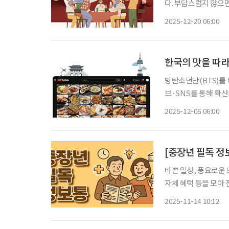
다. 부담스럽지 않으면
는 건강과 기호를 모
2025-12-20 06:00
한국의 맛을 따
방탄소년단(BTS)를 
브·SNS를 통해 확산
시 글로벌 관심의 중
2025-12-06 06:00
늘고 있으며, 정부도
[중장년 필독 정보
바쁜 일상, 풍요로운 
자체 혜택 등을 모아 
개막 전국의 우리술이 한자리에 모이는 ‘2025 대한민국 우리술 대축제(이하 우리술 대축
2025-11-14 10:12
제)’가 14일부터 1