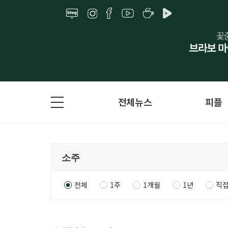
전체뉴스
피플
전체
1주
1개월
1년
직