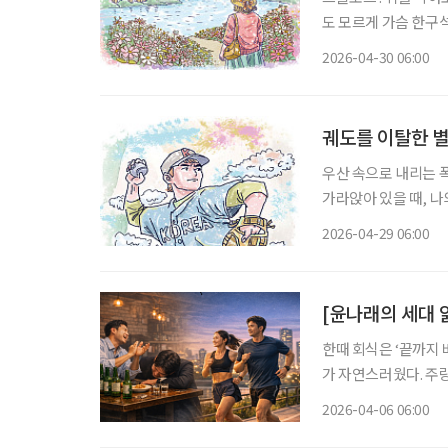
도 모르게 가슴 한구
원도 춘천시 소양로, 
2026-04-30 06:00
궤도를 이탈한 별
우산 속으로 내리는 폭포, 침묵하는 신들의
가라앉아 있을 때, 나
은 납덩이를 매단 듯 무겁
2026-04-29 06:00
스치는 것은 어제 미처
[윤나래의 세대 읽
한때 회식은 ‘끝까지
가 자연스러웠다. 주
다. 그 과정에서 서
2026-04-06 06:00