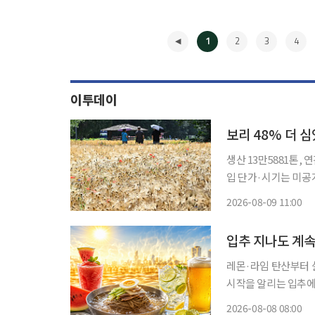
1
2
3
4
이투데이
보리 48% 더 
생산 13만5881톤,
입 단가·시기는 미공개 지난해 일부 산지에서 40㎏당 8만원대까지 올랐던 보리값이 
~4만원대로 급락했다
2026-08-09 11:00
대 2만6000톤 가까
◀
입추 지나도 계속
레몬·라임 탄산부터 살얼
시작을 알리는 입추에
있다. 가을 신제품으
2026-08-08 08:00