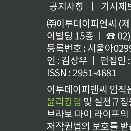
공지사항
ㅣ
기사제
㈜이투데이피엔씨 (제호
이빌딩 15층 ㅣ ☎ 02)
등록번호 : 서울아02992
인 : 김상우 ㅣ 편집인
ISSN : 2951-4681
이투데이피엔씨 임직원
윤리강령
및 실천규정을
브라보 마이 라이프의
저작권법의 보호를 받