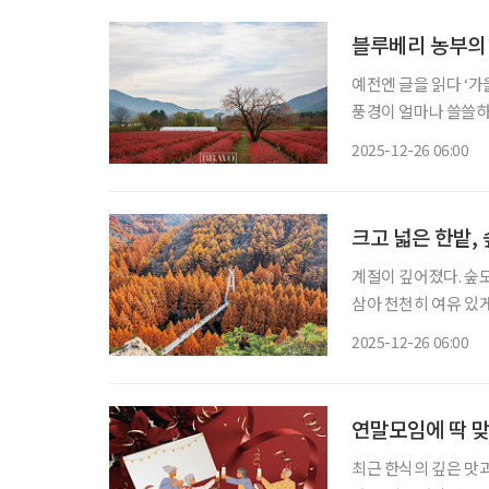
블루베리 농부의
예전엔 글을 읽다 ‘가
풍경이 얼마나 쓸쓸하
로 다가오는 건 블루
2025-12-26 06:00
게 내린 올해는 단풍 
크고 넓은 한밭,
계절이 깊어졌다. 숲도
삼아 천천히 여유 있
있는 숲속 모든 곳이 
2025-12-26 06:00
연말모임에 딱 
최근 한식의 깊은 맛과