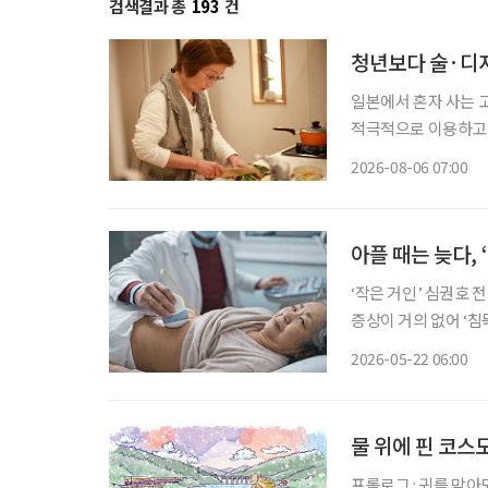
검색결과 총
193
건
청년보다 술·디저
일본에서 혼자 사는 
적극적으로 이용하고,
세워 먹고 싶은 음식
2026-08-06 07:00
모습이다. 
아플 때는 늦다, 
‘작은 거인’ 심권호 
증상이 거의 없어 ‘
낮아지는 대표적인 고
2026-05-22 06:00
물 위에 핀 코스
프롤로그 : 귀를 막아도 들리는 소리 지금도 가끔 텔레