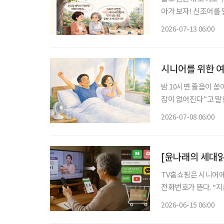
아가 보자! 신조어를
은 기운이 더해진다. 여름방학이 시작되면 조부모들의 일상도 달라진다. 맞벌이하는 자녀를
2026-07-13 06:00
대신해 손주를 돌보는
시니어를 위한 여
밤 10시면 졸음이 쏟
잠이 없어진다”고 말한다. 정말 그럴까. 대한수면
태’에 따르면 한국인의
2026-07-08 06:00
로 나타났다. 숙면을 
[윤나래의 세대읽
TV홈쇼핑은 시니어에
전화번호가 뜬다. “
색상과 수량을 확인한다.
2026-06-15 06:00
즘은 달라졌다. TV홈