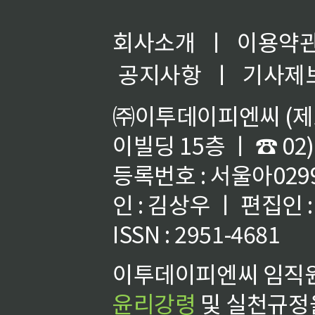
회사소개
ㅣ
이용약
공지사항
ㅣ
기사제
㈜이투데이피엔씨 (제호
이빌딩 15층 ㅣ ☎ 02)
등록번호 : 서울아02992
인 : 김상우 ㅣ 편집인
ISSN : 2951-4681
이투데이피엔씨 임직원
윤리강령
및 실천규정을