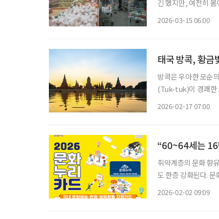
긴 했지만, 여전히 
는 농촌지역이다. 도농
2026-03-15 06:00
식품 든든한 판로 서
태국 방콕, 황금
방콕은 우아한 모순의
(Tuk-tuk)이 경
년 된 사원에서 타오
2026-02-17 07:00
다보며 짜릿해하다가도
“60~64세는 
취약계층의 문화 향유
도 한층 강화된다. 
드 발급을 시작한다고 밝혔다. 문화누리카드는 기초생활수급자와
2026-02-02 09:09
화예술 관람, 국내 여