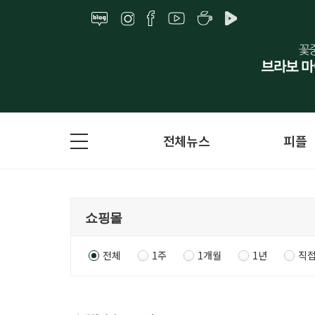
전체뉴스
피플
전체
1주
1개월
1년
직