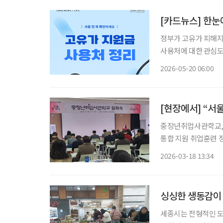
[카드뉴스] 한눈
정부가 고유가 피해지
사용처에 대한 관심도
라, 정해진 사용처에
2026-05-20 06:00
다. 특히 시니어 세
[현장에서] “서
중장년취업사관학교, 18일 5개 캠퍼스
통합 지원 취업훈련 정규반 AI·디지털 등 6개 분야 481명 선발 “5년 동안 서울시에서 한 일 중
에 두 번째로 잘한 
2026-03-18 13:34
싱싱한 생동감이 
세종시는 전형적인 도