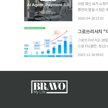
사람 대신 AI가 쇼
쟁먼저 열릴 시장은 에이전틱
의 다음 표준 경쟁을
2026-04-28 13:20
던 구조에서, AI 
그로쓰리서치는 18일
으로 FX(환전·정산
질 수 있다고 분석했다. 더즌은 온라인 쇼핑몰·핀테크 플랫폼·카드사·보험사 등 이
2025-12-18 09:42
대상으로 은행과 연동한