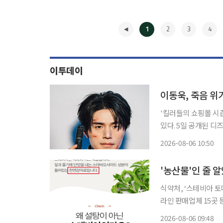
1
2
3
4
이투데이
이동욱, 죽음 위
'킬러들의 쇼핑몰 시
있다. 5일 공개된 디즈니+ 오리지널 시리즈 '킬러들의 쇼핑몰2' 6회에서는 진만(이동욱 분)이
바빌론 세력에 붙잡혀
2026-08-06 10:50
만은 극한의 상황에서
◀
'농산물'인 줄
식약처, ‘스테비아 
라인 판매업체 15곳
'스테비아 농법' 등
2026-08-06 09:48