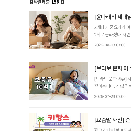
검색결과 총
156
건
[윤나래의 세대읽
Z세대가 중요하게 여기
2위로 올라섰다. 저
싸게 샀다가 품질에 
2026-08-03 07:00
으로 계산하기 시작했다
[브라보 문화 이
[브라보 문화 이슈] 
짚어봅니다. 왜 떴을까? 초고령사회에 실버타운을 향한 관심이 높아지는 가운데, 실버타운을
조명하는 미디어 콘텐츠
2026-07-23 07:00
원주인공’에서는 더 클
[요즘말 사전] 
짧고 간단해 보여도 