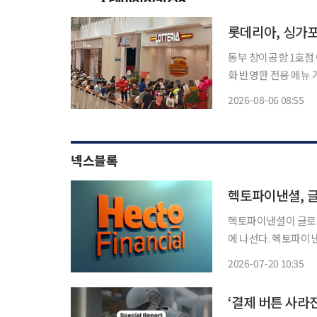
전처 점검에서 무더기
롯데리아, 싱가포
동부 창이공항 1호점 
화 반영한 전용 메뉴 개발 및 핵심
1호점에 이어 서부 핵심
2026-08-06 08:55
버거 프랜차이즈 브랜
넥스블록
헥토파이낸셜, 글로
헥토파이낸셜이 글로벌 
에 나선다. 헥토파이낸셜은 AI 에이전트 결제를 위한 글로벌 결제 표준을 개발하는 오픈소스
프로젝트인 ‘x402 재단’에 합류했다고 
2026-07-20 10:35
스테이블코인을 활용해
‘결제 버튼 사라진