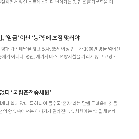
부딪히면서 쌓인 스트레스가 다 날아가는 것 같은 홀가분함을 미리
배를 타고 20여 분 달려가서 한산도 동백꽃을 구경할 생각을 하면 안
장군의 영당인 충무사가 바라보이는 홍살문을 지날
 ‘임금’ 아닌 ‘능력’에 초점 맞춰야
해 가속페달을 밟고 있다. 65세 이상 인구가 1000만 명을 넘어선
문제가 아니다. 병원, 재가서비스, 요양시설을 가리지 않고 고령자
족하다. 특히 돌봄의 최일선에 서 있는 요양보호사의 고령화는 구조
4년 기준 요양보호사 평균 연령은 61.7세, 70
 없다 ‘국립춘천숲체원’
게나 쉽지 않다. 특히 나이 들수록 ‘혼자’라는 말엔 두려움이 깃들
 한 숲속에서는 이야기가 달라진다. 숲체원에는 ‘숲을 체험하는
담겼다. 그 이름처럼 국립춘천숲체원은 숲을 체험하며 마음을 다독
이는 공간이다. 시니어도 혼자서 부담 없이 자연을 누릴 수 있는 공공의