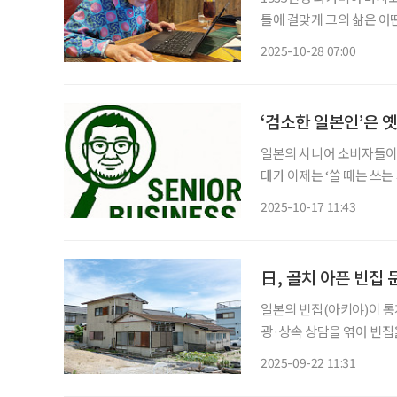
틀에 걸맞게 그의 삶은 어
를 배우기 시작했고, 80
2025-10-28 07:00
했다. 도전은 거기서 멈
‘검소한 일본인’은 옛
일본의 시니어 소비자들이 
대가 이제는 ‘쓸 때는 쓰는
안에서도 자신에게 의미 있
2025-10-17 11:43
어’가
日, 골치 아픈 빈집
일본의 빈집(아키야)이 통
광·상속 상담을 엮어 빈집
‘주택·토지 통계조사’ 집계(
2025-09-22 11:31
호, 빈집률은 13.8%로 역