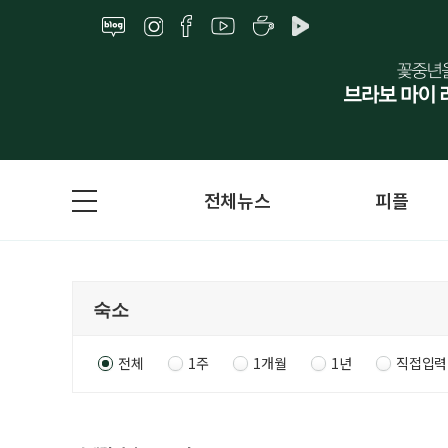
전체뉴스
피플
전체
1주
1개월
1년
직접입력