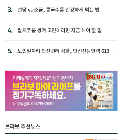
3.
설탕 vs 소금, 콩국수를 건강하게 먹는 법
4.
팔자주름 생겨 고민이라면 지금 해야 할 일
5.
노인일자리 안전관리 강화, 안전전담인력 613명
첫 배치
브라보 추천뉴스