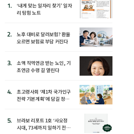
1.
‘내게 맞는 일자리 찾기’ 일자
리 탐험 노트
2.
노후 대비로 달러보험? 환율
오르면 보험료 부담 커진다
3.
소액 직역연금 받는 노인, 기
초연금 수령 길 열린다
4.
초고령사회 ‘제1차 국가인구
전략 기본계획’에 담길 정책
은
5.
브라보 리포트 1호 ‘사오정
시대, 73세까지 일하기 전략’