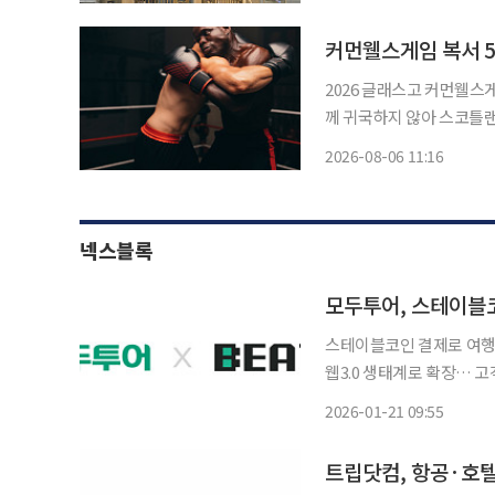
도 운영한다. 구
커먼웰스게임 복서 
2026 글래스고 커먼웰스
께 귀국하지 않아 스코틀랜드 경찰이 조사에 나
신에 따르면 스코틀랜드 경
2026-08-06 11:16
신고를 접수했다”며 “경위
넥스블록
모두투어, 스테이블코
스테이블코인 결제로 여행
웹3.0 생태계로 확장… 고객 체감 편의·
지털 전환을 가속화하기 위
2026-01-21 09:55