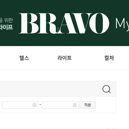
헬스
라이프
컬처
~
적용