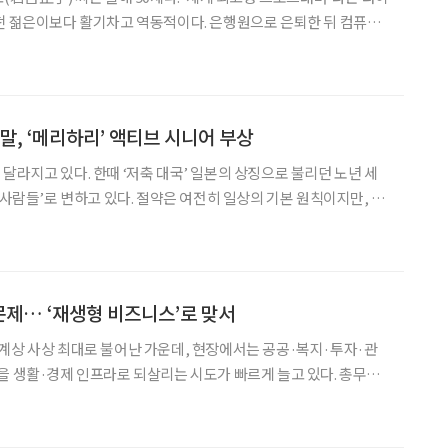
떤 젊은이보다 활기차고 역동적이다. 은행원으로 은퇴한 뒤 컴퓨터
세에 프로그래밍을 독학해 81세에는 고령자를 위한 게임 앱까지 개발
추지 않았다. 애플 CEO 팀 쿡과의 만남, 유엔 행사
말, ‘메리하리’ 액티브 시니어 부상
달라지고 있다. 한때 ‘저축 대국’ 일본의 상징으로 불리던 노년 세
 사람들’로 변하고 있다. 절약은 여전히 일상의 기본 원칙이지만, 그
는 경험과 건강, 취미에는 과감히 투자하는 새로운 ‘액티브 시니
 부상하고 있다. 이러한 변화는 일본의 소비자 조사 기업 플라넷이 지난
 문제… ‘재생형 비즈니스’로 맞서
계상 사상 최대로 불어난 가운데, 현장에서는 공공·복지·투자·관
을 생활·경제 인프라로 되살리는 시도가 빠르게 늘고 있다. 총무성
2023년 기준, 2024년 9월 25일 공표)에서 전국 빈집은 900만2천
대 최고치다. 2018년 대비 51만3천