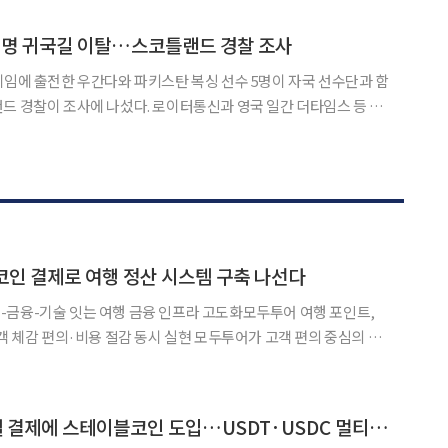
립경로당은 휴일 오전 9시부터 오후 6시까지 문을 열며,
5명 귀국길 이탈…스코틀랜드 경찰 조사
게임에 출전한 우간다와 파키스탄 복싱 선수 5명이 자국 선수단과 함
섰다. 로이터통신과 영국 일간 더타임스 등 외
찰은 4일(현지시간) “소재가 확인되지 않은 선수 여러 명에 관한
를 파악하기 위한 조사를 진행하고 있고 영국 내무부와도 협
인 결제로 여행 정산 시스템 구축 나선다
-금융-기술 잇는 여행 금융 인프라 고도화모두투어 여행 포인트,
비용 절감 동시 실현 모두투어가 고객 편의 중심의 디
해 블록체인 전문 기업 비토즈(BEATOZ)의 네트워크 밸리데이터
(Validator)로 참여한다고 19일 밝혔다. 이번 참여는 지난 9월 양사가 체결
트립닷컴, 항공·호텔 결제에 스테이블코인 도입…USDT·USDC 멀티체인 지원