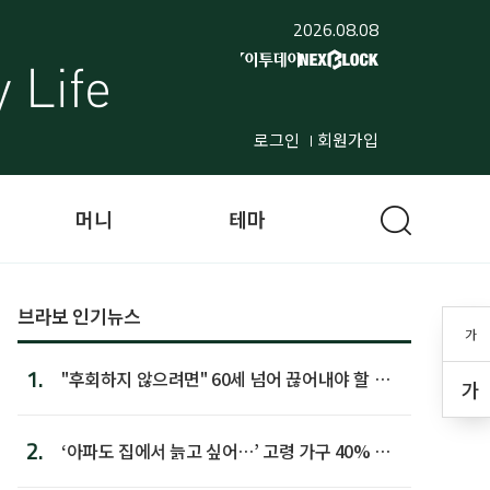
2026.08.08
로그인
회원가입
머니
테마
브라보 인기뉴스
가
1.
"후회하지 않으려면" 60세 넘어 끊어내야 할 사
가
람 1위
2.
‘아파도 집에서 늙고 싶어…’ 고령 가구 40% 노
후 주택이라 어...