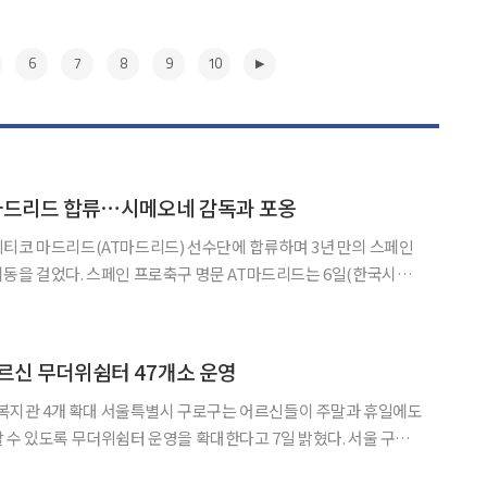
6
7
8
9
10
T마드리드 합류⋯시메오네 감독과 포옹
티코 마드리드(AT마드리드) 선수단에 합류하며 3년 만의 스페인
 AT마드리드는 6일(한국시간)
 가족의 새로운 멤버”라는 글과 함께 이강인이 서울의 선수단 숙소
과 새 동료들을 만나는 영상을 공개했다. ‘로지블랑카’는
▶
르신 무더위쉼터 47개소 운영
 구로구는 어르신들이 주말과 휴일에도
 있도록 무더위쉼터 운영을 확대한다고 7일 밝혔다. 서울 구로
지 구립경로당 43개소와 복지관 4개소 등 총 47곳을 주말과 휴일에