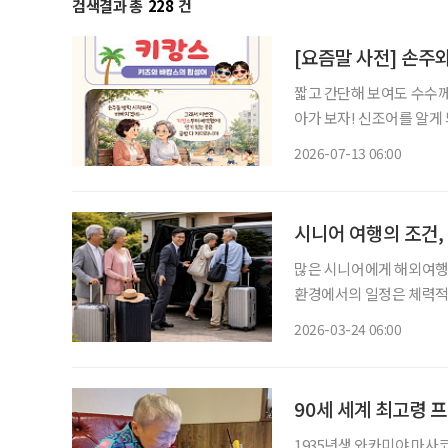
검색결과 총
228
건
[요즘말 사전] 손주와
짧고 간단해 보여도 수수께
아가 보자! 신조어를 알게
은 기운이 더해진다. 여름방학이 시작되면 조부모들의 일상도 달라진다. 맞벌이하는 자녀를
2026-07-13 06:00
대신해 손주를 돌보는 시간
시니어 여행의 조건,
많은 시니어에게 해외여행은
환경에서의 일정은 체력적‧
에서의 추가 비용까지 더해지면 즐거움보
2026-03-24 06:00
편을 줄이는 방향으로 빠르
90세 세계 최고령 
1935년생 와카미야 마사코