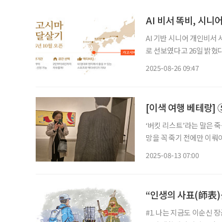
AI 비서 똑비, 시니
AI 기반 시니어 개인비서
로 선보였다고 26일 밝혔다
인 비서 서비스다. 채팅으
2025-08-26 09:47
영한다. 이번 ‘가고
[이색 여행 베테랑] 
‘버킷 리스트’라는 말은 죽음
망을 꼭 죽기 전에만 이뤄
꿈꿔온 여행을 더는 미루지
2025-08-13 07:00
“인생의 사표(師表)
#1. 나는 지금도 이순신 