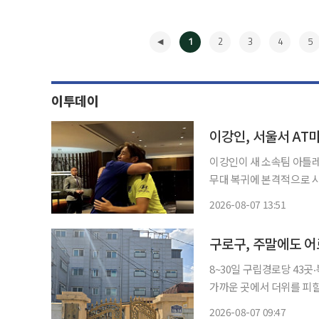
1
2
3
4
5
이투데이
이강인, 서울서 A
이강인이 새 소속팀 아틀레
무대 복귀에 본격적으로 시동을 걸었다. 스페인 프로축구 명문
구단 SNS에 “로지블랑카
2026-08-07 13:51
에서 디에고 시메오네 감독
◀
구로구, 주말에도 어
8~30일 구립경로당 43곳‧복지관 4개 확대 서울특별시
가까운 곳에서 더위를 피할 수
구는 이달 8일부터 30일까
2026-08-07 09:47