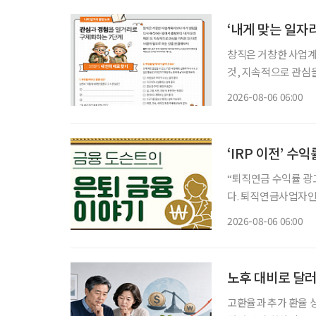
‘내게 맞는 일자
창직은 거창한 사업계
것, 지속적으로 관심을 가
동부·한국고용정보원 ‘
2026-08-06 06:00
재구성. STEP 
‘IRP 이전’ 수
“퇴직연금 수익률 광고가 많이 
다. 퇴직연금사업자인
드), 비대면 가입 혜
2026-08-06 06:00
건 옮기는 것만이 정
노후 대비로 달러
고환율과 추가 환율 