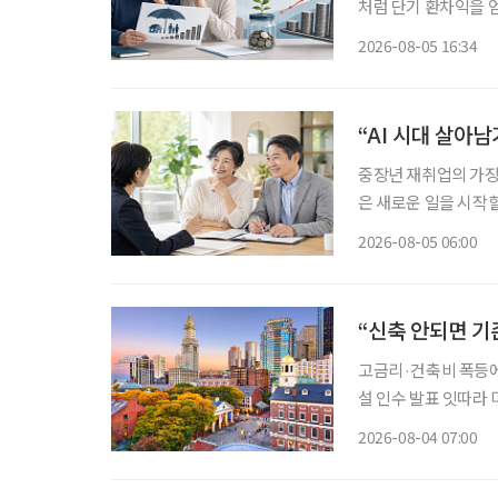
처럼 단기 환차익을 얻
득과 유동성이 줄어드
2026-08-05 16:34
“AI 시대 살아
중장년 재취업의 가장 
은 새로운 일을 시작할
이야기하는 지금 중요
2026-08-05 06:00
하는 일을 새로운 기
“신축 안되면 기
고금리·건축비 폭등에 신규 개발 ‘스톱’ 입주율 90%
설 인수 발표 잇따라 미국 고령자 주거시설 시장에 지각변동이 나타나고 있다. 고령화로 입주
수요는 빠르게 늘지만
2026-08-04 07:00
지연되자 투자사들은 