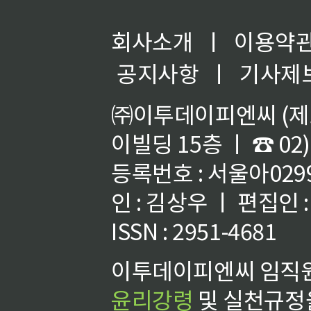
회사소개
ㅣ
이용약
공지사항
ㅣ
기사제
㈜이투데이피엔씨 (제호
이빌딩 15층 ㅣ ☎ 02)
등록번호 : 서울아02992
인 : 김상우 ㅣ 편집인
ISSN : 2951-4681
이투데이피엔씨 임직원
윤리강령
및 실천규정을