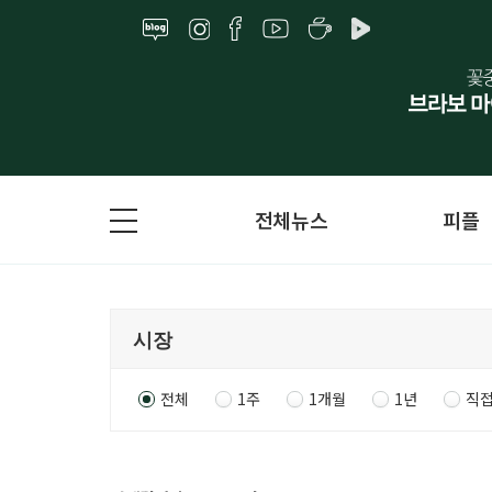
전체뉴스
피플
전체
1주
1개월
1년
직