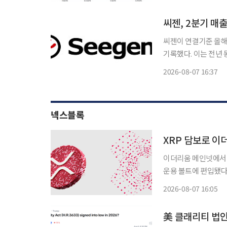
씨젠, 2분기 매
씨젠이 연결기준 올해 
기록했다. 이는 전년 동
로 전년 동기 대비 흑자전환했다. 7일 금융감독원 전자공시
2026-08-07 16:37
적에 힘입어 연결기준
넥스블록
XRP 담보로 이
이더리움 메인넷에서 
운용 볼트에 편입됐다. 플레어 네트워크는 지난 3일(현지시간) 기관 디파이 운용사 
(Sentora)가 RL
2026-08-07 16:05
대출 프로토콜 모포(M
美 클래리티 법안