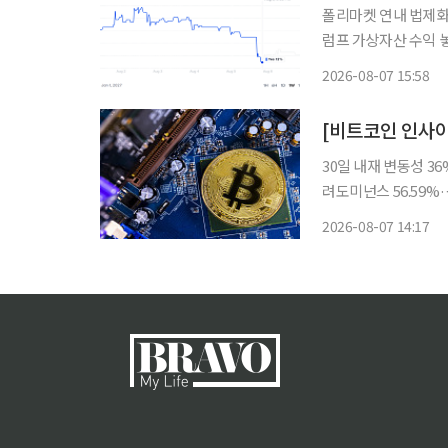
폴리마켓 연내 법제화
럼프 가상자산 수익 
이블코인 제도화 흐름은 지속 미국 가상자산 시장구조를 규율할 클래리
2026-08-07 15:58
의 연내 통과 가능성이
30일 내재 변동성 36%
려도미넌스 56.59%·공포탐욕지수
신호 없이 숨 고르기
2026-08-07 14:17
상방과 하방 어느 쪽