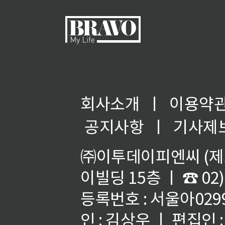
회사소개
ㅣ
이용약
공지사항
ㅣ
기사제
㈜이투데이피엔씨 (제호
이빌딩 15층 ㅣ ☎ 02)
등록번호 : 서울아02992
인 : 김상우 ㅣ 편집인