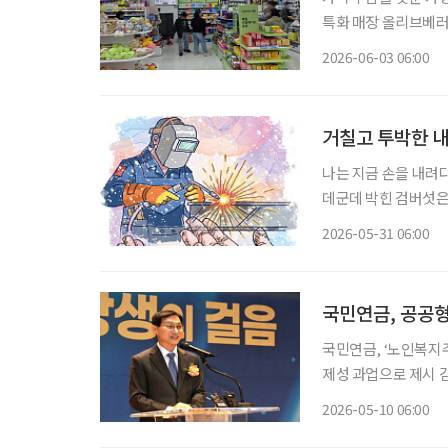
특화 매장 올리브베러
형 약국, 간편한 검
2026-06-03 06:00
이 약국 안팎으로 넓
거칠고 투박한 내
나는 지금 손을 내려다
데군데 박힌 검버섯은
년간 쇠를 쥐고 놓지 
2026-05-31 06:00
람들 앞에서 무의식적
국민연금, 공공
국민연금, ‘노인복지주택 사업성 검
제성 과업으로 제시 김성주 이사장, 취임 때 “청년·신혼부부 보금자리 투자” 언급하기도 국
민연금공단이 연금 수
2026-05-10 06:00
어 의료·건강관리·커