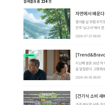
검색결과 총
224
건
자연에서 배운다
열아홉 살 무렵 무작
전주 ‘남고사’에서 한
스레 그리로 향했다. 
2026-07-27 06:00
하려 하지도 않았다. 
[Trend&Bra
지난해 결혼 30년 차
을 앞질렀다. 고령화
는 중장년층의 심리적·사회적 변화가 
2026-06-05 06:00
으로 완전히 갈라서는 
[건기식 소비 새바
가격 부담을 낮춘 가