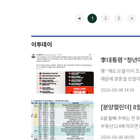
1
2
3
4
이투데이
李대통령 “청년이
李 “제도상 불이익 조사해 보고할 것을 지시
때문에 결혼을 망설이는 일은 결코
위터)에 "청년들이 국
2026-08-08 14:38
겪을 수 있는 제도상
◀
[분양캘린더] 8
8월 둘째 주에는 전국에서 4808가
부동산114에 따르면 8월 
울 노원구 공릉동 '
2026-08-08 06:00