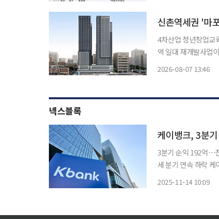
복주택)' 청약이 이뤄
신촌역세권 '마포
4차산업 청년창업교육센터ㆍ외국인주민
역 일대 재개발사업이
완화를 통해 본궤도에 오른 것이다. 서울시는 제16차
2026-08-07 13:46
구 노고산동 31의 7
넥스블록
3분기 순익 192억⋯
세 분기 연속 하락 케이뱅크가 올 3분기 누적 당기순이익이 지난해 같은 기간보다 15.5% 감소
한 1034억 원을 기
2025-11-14 10:09