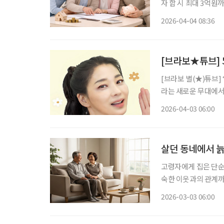
자 합 시 최대 3억원까지 절세 가능 결혼을 앞둔 자녀에
서 증여세 부담을 줄일 수 있
2026-04-04 08:36
러스트컨설팅부 세무
[브라보★튜브] 
[브라보 별(★)튜브]
라는 새로운 무대에서
비’로 사랑받는 이유
2026-04-03 06:00
움으로 확장할 수 있는
살던 동네에서 늙
고령자에게 집은 단순한
숙한 이웃과의 관계까
선택이 아니라 생존과
2026-03-03 06:00