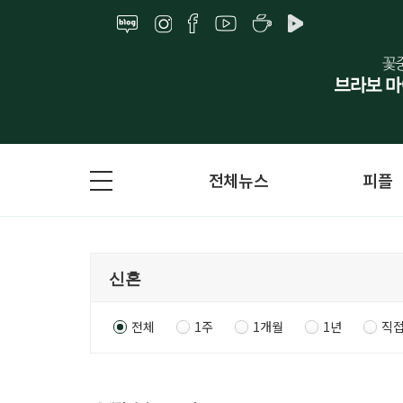
전체뉴스
피플
전체
1주
1개월
1년
직