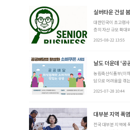
실버타운 건설 붐
대한민국이 초고령사회
층의 자산 규모 확대
버타운 혹은 시니어 
2025-08-22 13:55
데호텔, 파르나스호텔
도
날도 더운데 ‘공
농림축산식품부(이하 
담으로 어려움을 겪는
사업의 지급기준을 25일부터 완화한다
2025-07-28 10:44
문을 3회 하면 다음 
전국 대부분 지역에 