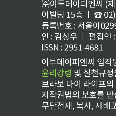
㈜이투데이피엔씨 (제호
이빌딩 15층 ㅣ ☎ 02)
등록번호 : 서울아02992
인 : 김상우 ㅣ 편집인
ISSN : 2951-4681
이투데이피엔씨 임직원
윤리강령
및 실천규정을
브라보 마이 라이프의
저작권법의 보호를 받
무단전재, 복사, 재배포