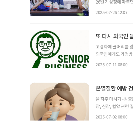
26일 기상청에 따르
도가 31~36도의 분포를 보이고 있다. 주요 지역의 일
2025-07-26 12:07
도 △김포 35.1도 △
또 다시 외국인 
고령화에 골머리를 앓
외국인에게도 가정방문
업무를 허용했다. 외
2025-07-11 08:00
것으로, 개호 분야의
온열질환 예방 건
물 자주 마시기 -갈증을 느끼지 않아도 규칙적으로 물 자주 마시기 -카페인 음료 줄이기 -심
장, 신장, 혈압 관련 질환자는 의사와 
기기 사용하기(무더위 쉼터 이용) -헐렁하고 밝은색의 가벼운
2025-07-02 08:00
(양산, 챙이 넓은 모자