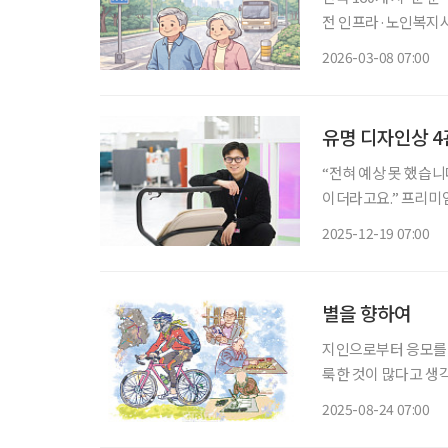
전 인프라·노인복지시설 체계로 위험
도시 구조, 안전 인프라
2026-03-08 07:00
국도로교통공단의 교
유명 디자인상 4
“전혀 예상 못 했습니
이더라고요.” 프리미엄
자인코리아(GD)’에
2025-12-19 07:00
이렇게 전했다. 윤 
별을 향하여
지인으로부터 응모를 
룩한 것이 많다고 생각
Aspera Ad Ast
2025-08-24 07:00
지금의 시간에 이르렀