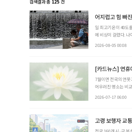
검색결과 총
125
건
어지럽고 힘 빠진
일 최고기온이 40도
에 비상이 걸렸다. 
열질환에 더욱 취약하기 때문이다. 4일 기상청에 따르면
2026-08-05 00:08
어지고 있다. 제주시동
[카드뉴스] 연휴에
7월이면 전국의 연못
어우러진 명소는 비교
활용하기 좋다. 지역에 따라 만날 수 있는 연꽃과 풍경도 다르다. 홍련과 백련이 펼쳐진 대규모
2026-07-17 06:00
군락지부터 오래된 씨
고령 보행자 교통
전국 160개 시·군 