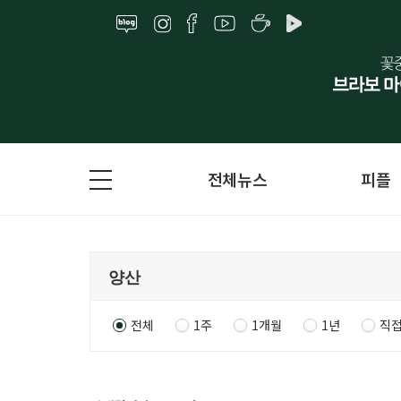
전체뉴스
피플
전체
1주
1개월
1년
직