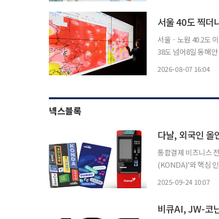
산맥을 넘어 영남 쪽
서울 40도 찍더니
서울ㆍ노원 40.2도 
38도 넘어8일 동해안 비 시
를 넘어선 데 이어 경
2026-08-07 16:04
지역에 폭염특보가 내
넥스블록
다날, 외국인 올
통합결제 비즈니스 전
(KONDA)’와 핵심 인프라인 키오
국내 체류 외국인에게
2025-09-24 10:07
정이다. 외국인이라면
비큐AI, JW-