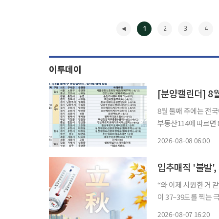
1
2
3
4
이투데이
[분양캘린더] 8
8월 둘째 주에는 전국에서 4808가
부동산114에 따르면 8월 
울 노원구 공릉동 '
2026-08-08 06:00
복주택)' 청약이 이뤄
◀
입추매직 '불발'
“와 이제 시원한 거 같아” 단체 ‘뇌손상’의 단계까지 온 지독하고 지독한 폭염
이 37~39도를 찍는
번 폭염의 중심은 처
2026-08-07 16:20