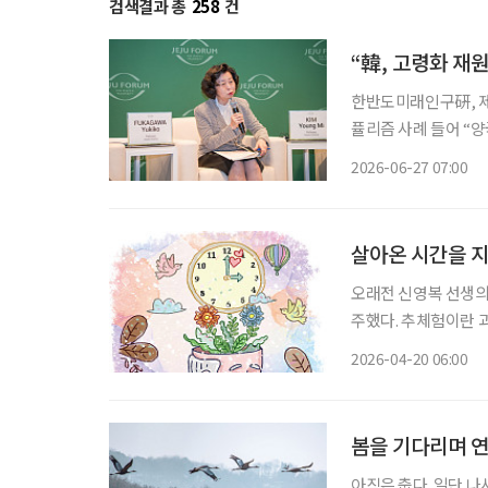
검색결과 총
258
건
한반도미래인구硏, 제2차 미래인구포럼 개최
퓰리즘 사례 들어 “양국 관광객, 유학생 등 ‘관계 인구’ 확대 시 2억 명 수준 팽창 가능” 한국이
초고령사회에 진입했지
2026-06-27 07:00
가와 유키코 와세다대
살아온 시간을 
오래전 신영복 선생의
주했다. 추체험이란 
체험을 자기의 체험처
2026-04-20 06:00
그들의 생각을 미루어
봄을 기다리며 
아직은 춥다. 일단 나