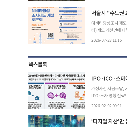
린다. 31일 부
예비타당성조사 제도 개편 대응 위한
타) 제도 개선안에 
필요하다는 전문가들의
2026-07-23 11:15
넥스블록
IPO·ICO·
가상자산 자금조달, 
IPO·투자 병행 전략
우려 교차 가상자산 기업공개(IPO) 시장의 문법이 '투기적 성장'에서 '기술 인프라'로 급격히
2026-02-02 09:01
재편되는 중이다. 과거
‘디지털 자산’만