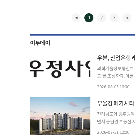
1
2
3
4
이투데이
우본, 산업은행과 
과학기술정보통신부 우
드’를 조성한다. 이를
투자하기로 했다. 우정사업본부는 5일 서울 여의도 한국산업은행 본점에서 이 같은 내용이 담
2026-08-05 16:00
◀
부울경 메가시티 
전라남도와 광주광역시
면서 동남권 부동산 
실화될 경우 지역 경
2026-07-31 12:00