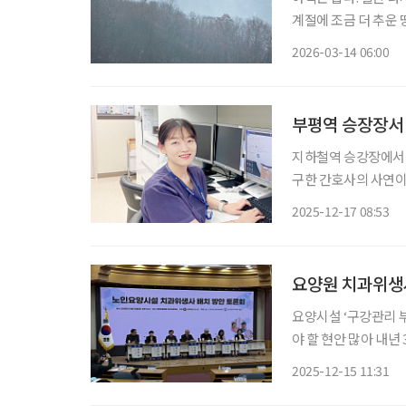
계절에 조금 더 추운 
로 바뀌는 순간이다. 경기도 연천군은 낮은 기온으로 손꼽히는 대한민국 최북단이며, 최전방
2026-03-14 06:00
이라는 말이 언제나 
부평역 승장장서 
지하철역 승강장에서 
구한 간호사의 사연이
원 소속 배낭경 간호사
2025-12-17 08:53
인천지하철 부평역 승
요양원 치과위생사
요양시설 ‘구강관리 부
야 할 현안 많아 내년 3월 ‘의료·요양 등 지역 돌봄의 통합지원’이 본격화되는 시점을 앞두고,
노인요양시설 치과위생
2025-12-15 11:31
다. 이날 열린 ‘노