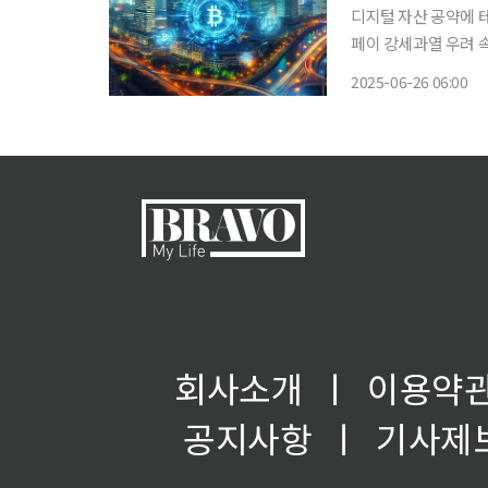
디지털 자산 공약에 
페이 강세과열 우려 속 ‘테마화
성화를 국정 과제로 
2025-06-26 06:00
고 있다. 일부 종목은
테마
회사소개
ㅣ
이용약
공지사항
ㅣ
기사제