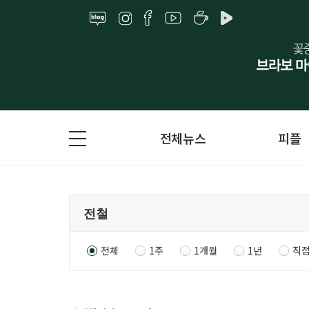
전체뉴스
피플
전체
1주
1개월
1년
직