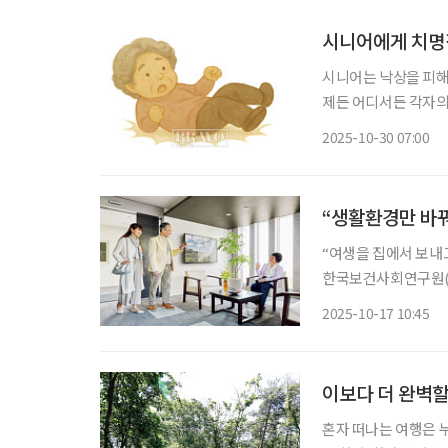
시니어에게 치명
시니어는 낙상을 피해
제든 어디서든 각자의
이런저런 수술을 받았는데…
2025-10-30 07:00
주제가 일반화되는 것
“생활환경만 바꿔
“여생을 집에서 보내
한국보건사회연구원(보
생활 인식’ 보고서에 
2025-10-17 10:45
사 및 생활 편의 서
이보다 더 완벽할
혼자 떠나는 여행은 누