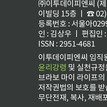
㈜이투데이피엔씨 (제호
이빌딩 15층 ㅣ ☎ 02)
등록번호 : 서울아02992
인 : 김상우 ㅣ 편집인
ISSN : 2951-4681
이투데이피엔씨 임직원
윤리강령
및 실천규정을
브라보 마이 라이프의
저작권법의 보호를 받
무단전재, 복사, 재배포