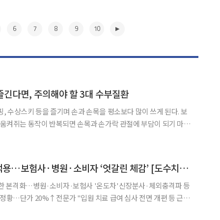
6
7
8
9
10
 즐긴다면, 주의해야 할 3대 수부질환
핑, 수상스키 등을 즐기며 손과 손목을 평소보다 많이 쓰게 된다. 보
꽉 움켜쥐는 동작이 반복되면 손목과 손가락 관절에 부담이 되기 마련
 수부질환 3가지를 알아본다. 저림 증상이 있다면, ‘손목
목터널증후군은 손의 감각 및 운동 기능을 담당하는 주요 말초 신
▶
4만원대 수가 본격 적용…보험사·병원·소비자 ‘엇갈린 체감’ [도수치료 규제 한 달]
제한 본격화…병원·소비자·보험사 '온도차'신장분사·체외충격파 등
 정황…단가 20%↑전문가 "입원 치료 급여 심사 전면 개편 등 근본