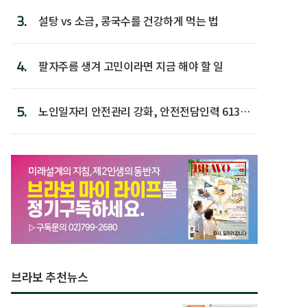
3.
설탕 vs 소금, 콩국수를 건강하게 먹는 법
4.
팔자주름 생겨 고민이라면 지금 해야 할 일
5.
노인일자리 안전관리 강화, 안전전담인력 613명
첫 배치
브라보 추천뉴스