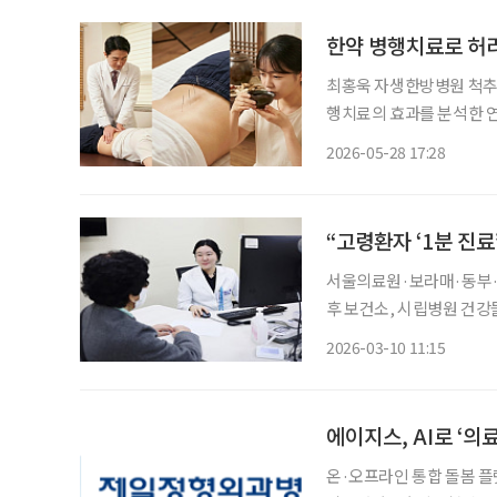
한약 병행치료로 허
최홍욱 자생한방병원 척추
행치료의 효과를 분석한 연구 결
Medicine’(IF=1.9)에 게재했다. 허리디스크는 척추뼈 사이의 추간판(디
2026-05-28 17:28
밀려나와 주변 신경을 압박
“고령환자 ‘1분 진료
서울의료원·보라매·동부·
후 보건소, 시립병원 건강돌봄 네트
83세 A씨는 낙상으로 인
2026-03-10 11:15
터 협진이 의뢰됐다. 노인
에이지스, AI로 ‘의
온·오프라인 통합 돌봄 