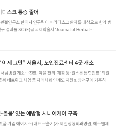
리디스크 통증 줄어
관절연구소 한의사 연구팀이 허리디스크 환자를 대상으로 한약 병
과를 SCI(E)급 국제학술지 ‘Journal of Herbal
스크) 가 제자리에서
하는 질환이다. 허리 통증, 엉덩이와 다리
’ 이제 그만” 서울시, 노인진료센터 4곳 개소
서남병원 개소…진료·약물 관리·재활 등 ‘원스톱 통합진료’ 퇴원
워크 사업 등 지역사회 연계도 지원 #. 양천구에 거주하는
한 천골골절로 서남병원 응급실에 이송돼 수술을 받은 뒤 노인진료센
전문간호사의 심층 평가 결과, 지난해 아들을 먼저 떠나
료-돌봄’ 잇는 예방형 시니어케어 구축
플랫폼 기업 에이지스(대표 구슬기)가 제일정형외과병원, 에스앤제