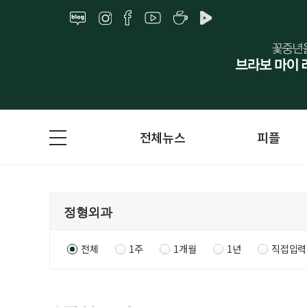
전체뉴스
피플
전체
1주
1개월
1년
직접입력