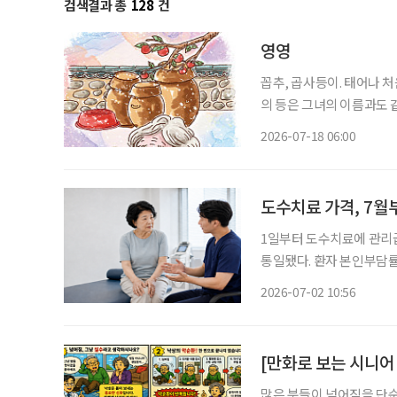
검색결과 총
128
건
영영
꼽추, 곱사등이. 태어나 처음으로 깨우친 단
의 등은 그녀의 이름과도 
사등을 모르는 이는 없었다
2026-07-18 06:00
도수치료 가격, 7월
1일부터 도수치료에 관리급
통일됐다. 환자 본인부담률
권 안으로 넣은 것이다. 보건복지부는 1일 “도수치료 관리급여가 시행된다”고 밝혔다. 관리급
2026-07-02 10:56
여는 과잉 우려가 큰 비급
[만화로 보는 시니어
많은 분들이 넘어짐을 단순