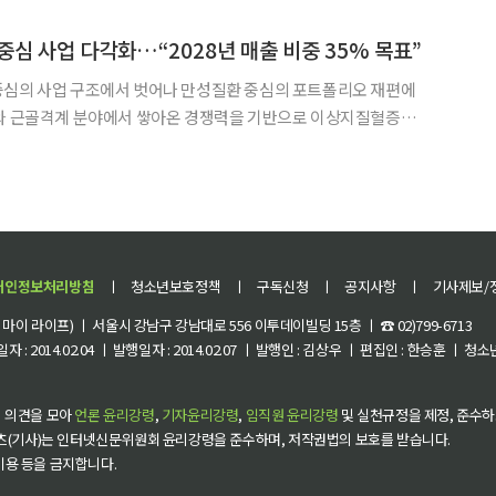
히려 가중되고 있다. 가격과 횟수를 통제하자 신장분사치료
중심 사업 다각화…“2028년 매출 비중 35% 목표”
중심의 사업 구조에서 벗어나 만성질환 중심의 포트폴리오 재편에
기와 근골격계 분야에서 쌓아온 경쟁력을 기반으로 이상지질혈증과
병 등 연중 안정적인 처방이 이뤄지는 만성질환 시장을 확대하며 실
적 안정성을 높이겠다는 전략이다. 2일 제약업계에 따르면 대원제약은 2024년 기준 21%
개인정보처리방침
ㅣ
청소년보호정책
ㅣ
구독신청
ㅣ
공지사항
ㅣ
기사제보/
이 라이프) ㅣ 서울시 강남구 강남대로 556 이투데이빌딩 15층 ㅣ ☎ 02)799-6713
 : 2014.02.04 ㅣ 발행일자 : 2014.02.07 ㅣ 발행인 : 김상우 ㅣ 편집인 : 한승훈 ㅣ
 의견을 모아
언론 윤리강령
,
기자윤리강령
,
임직원 윤리강령
및 실천규정을 제정, 준수하
츠(기사)는 인터넷신문위원회 윤리강령을 준수하며, 저작권법의 보호를 받습니다.
 이용 등을 금지합니다.