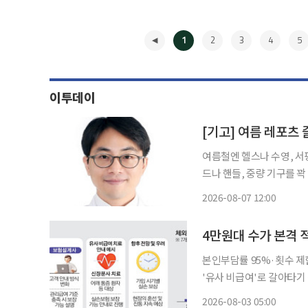
1
2
3
4
5
이투데이
[기고] 여름 레포츠
여름철엔 헬스나 수영, 서
드나 핸들, 중량 기구를 
이다. 단순 근육통으로 오인하기 쉬운
2026-08-07 12:00
터널증후군’ 손
◀
본인부담률 95%·횟수 
'유사 비급여'로 갈아타기
대책 필요" 도수치료 수가가 4만 원대로 통일되고 이용 기준이 대폭 강화된 지 한 달이 지났지
2026-08-03 05:00