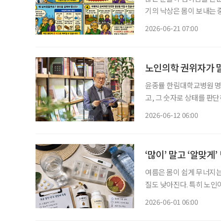
기의 낙상은 몸이 보내는 
어지고, 시력 저하나 약물
2026-06-21 07:00
과 원장은 하나더넥스트 홈
노인의학 권위자가 말
윤종률 한림대학교병원 명예교수, 현
고, 그 숫자로 상태를 판
국내 노인의학 권위자인 윤
2026-06-12 06:00
기한다. “혈압 수치
‘많이’ 말고 ‘알맞게’
여름은 몸이 쉽게 무너지는
질도 낮아진다. 특히 노
복용하는 약은 여름이라는 
2026-06-01 06:00
와 만나 예상보다 강하게 