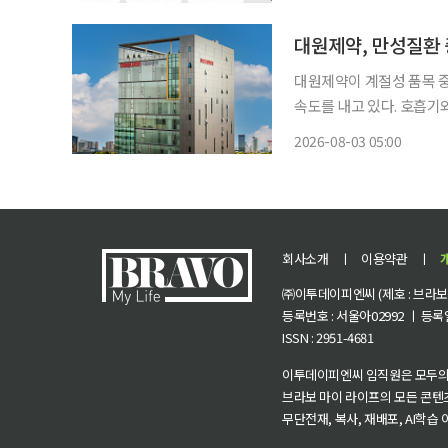
만 의료 현장의 혼란은 오
대원제약, 만성질환 
대원제약이 계절성 품목 
속도를 내고 있다. 호흡
당뇨병, 고혈압, 만성콩팥
2026-08-03 05:00
회사소개
ㅣ
이용약관
ㅣ
㈜이투데이피엔씨 (제호 : 브라보 마
등록번호 : 서울아02992 ㅣ 등록일자
ISSN : 2951-4681
이투데이피엔씨 임직원은 모두의
브라보 마이 라이프의 모든 콘텐
무단전재, 복사, 재배포, AI학습