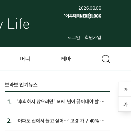
2026.08.08
로그인
회원가입
머니
테마
브라보 인기뉴스
가
1.
"후회하지 않으려면" 60세 넘어 끊어내야 할 사
가
람 1위
2.
‘아파도 집에서 늙고 싶어…’ 고령 가구 40% 노
후 주택이라 어...