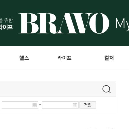
헬스
라이프
컬처
~
적용