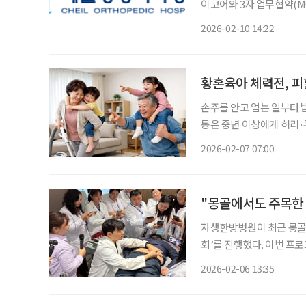
이코어와 3자 업무협약(MO
통합 돌봄 운영 모델’을 본격 구축한다. 협약의 핵심은 의료
2026-02-10 14:22
돌봄 현장으로 확장하고, 
황혼육아 체력전, 피
손주를 안고 업는 일부터 
동은 중년 이상에게 허리·
등 근골격계 질환으로 이어질 가능성도 높다. 문제는 
2026-02-07 07:00
야 한다’는 책임감과 육아
"몽골에서도 주목한 
자생한방병원이 최근 몽골
회’를 진행했다. 이번 프로그램은 해외 의료진 대상 자생한방병원의 비수술 척추 치료에 대한
임상적 이해를 공유하고,
2026-02-06 13:35
기 위함으로 몽골 21개 병