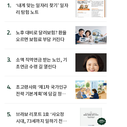
1.
‘내게 맞는 일자리 찾기’ 일자
리 탐험 노트
2.
노후 대비로 달러보험? 환율
오르면 보험료 부담 커진다
3.
소액 직역연금 받는 노인, 기
초연금 수령 길 열린다
4.
초고령사회 ‘제1차 국가인구
전략 기본계획’에 담길 정책
은
5.
브라보 리포트 1호 ‘사오정
시대, 73세까지 일하기 전략’