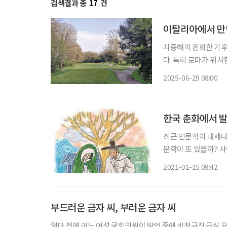
검색결과 총
17
건
이탈리아에서 만난
지중해의 온화한 기후
다. 특히 로마가 위치
의 골프장을 앞세워 
2025-06-29 08:00
도시로 알려진 로마에
한국 춘화에서 발
최근 인문학이 대세다
문학이 또 있을까? 사
야기는 다 성에 있다.
2021-01-15 09:42
지 놀랍기까지 하다. 
부드러운 금자 씨, 부러운 금자 씨
얼마 전에 어느 여성 국회의원이 발언 중에 비정규직 급식 