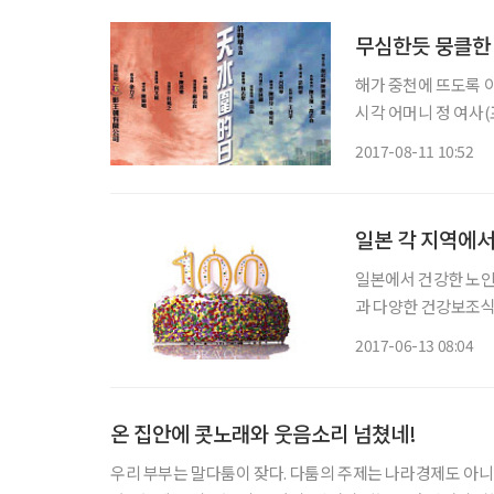
무심한듯 뭉클한 
해가 중천에 뜨도록 이
시각 어머니 정 여사(
만 보면 게으른 망나
2017-08-11 10:52
HKCEE(홍콩 중등
일본 각 지역에
일본에서 건강한 노인
과 다양한 건강보조식
의 특징 또한 ‘백세인
2017-06-13 08:04
즐길 수 있는 전제 
온 집안에 콧노래와 웃음소리 넘쳤네!
우리 부부는 말다툼이 잦다. 다툼의 주제는 나라경제도 아니