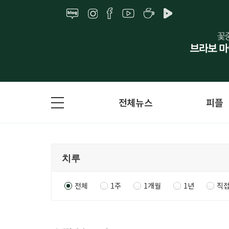
전체뉴스
피플
전체
1주
1개월
1년
직