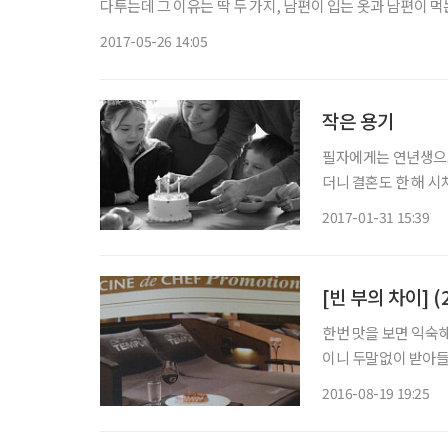
다투는데 그 이유는 딱 두 가지, 남편이 입는 옷과 남편이 먹
는 것이 예의라고들 하는데, 옷 꼴이 말이 아닐 때 보다 못한
2017-05-26 14:05
작은 용기
필자에게는 연년생으로 
더니 결혼도 한 해 시
일들이 장남, 차남이
2017-01-31 15:39
필자 생일을 치룬다.
[빈 부의 차이] (
한번 맛을 보면 익숙
이니 두말없이 받아들이
람이 간사한지라 좋은
2016-08-19 19:25
필요할 곳에는 쓸데없