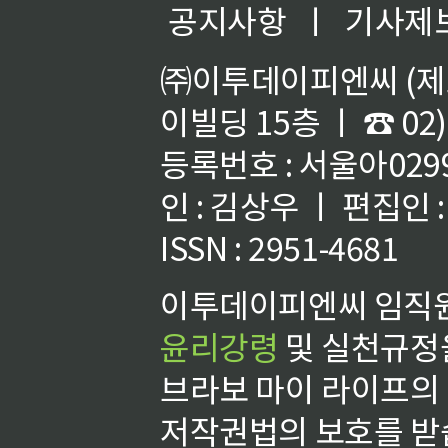
공지사항
ㅣ
기사제
㈜이투데이피엔씨 (제호
이빌딩 15층 ㅣ ☎ 02)
등록번호 : 서울아02992
인 : 김상우 ㅣ 편집인
ISSN : 2951-4681
이투데이피엔씨 임직원
윤리강령
및 실천규정을
브라보 마이 라이프의
저작권법의 보호를 받