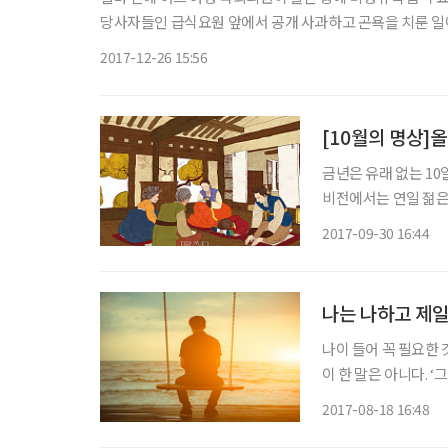
당사자들인 급식요원 앞에서 공개 사과하고 곤욕을 치룬 일이 있었다. 옛날 우리 모두가 못 살던 시절, 서울의 웬만한 중산층 가정이
면 거의 대부분 ‘밥하는 아줌마’인 가정부를 집에 두고 살았다
2017-12-26 15:56
[10월의 명상]올
금년은 유래 없는 10
비전에서는 연일 젊은
을 가고 싶어도 가지
2017-09-30 16:44
나는 나하고 제일
나이 들어 꼭 필요한 
이 한 말은 아니다. 
다. 이런 불편한 진실
2017-08-18 16:48
주위에 80세가 넘으