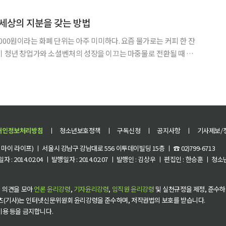
 것이 전부이고, 커피 한 잔 나눈 적도 없으며
 세상의 지분을 갖는 방법
000원이라는 화폐 단위는 아주 미미하다. 요즘 물가로는 커피 한 잔
이 청년 창업가와 소셜벤처의 성장을 이끄는 마중물로 전환될 때 그
 전혀 다른 파동을 만들어낸다. 자본의 가치는 액수 그 자체가 아
니라 그것이 흘러가는 방향과 속도에 의해 결정되기 때문이다. 글로벌청년창업가
개인정보처리방침
ㅣ
청소년보호정책
ㅣ
구독신청
ㅣ
공지사항
ㅣ
기사제보/
이 라이프) ㅣ 서울시 강남구 강남대로 556 이투데이빌딩 15층 ㅣ ☎ 02)799-6713
 : 2014.02.04 ㅣ 발행일자 : 2014.02.07 ㅣ 발행인 : 김상우 ㅣ 편집인 : 한승훈 ㅣ
 의견을 모아
언론 윤리강령
,
기자윤리강령
,
임직원 윤리강령
및 실천규정을 제정, 준수하
츠(기사)는 인터넷신문위원회 윤리강령을 준수하며, 저작권법의 보호를 받습니다.
 이용 등을 금지합니다.