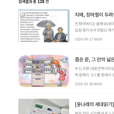
검색결과 총
128
건
치매, 장마철이 두
친정아버지는 올해 85세이
입원 중이셔서 맏딸인 제가
고 데이케어센터도 잘 다니
2026-06-17 06:00
띄게 나빠집니다. 아침에 
좁은 문, 그 안의 넓
부신 조명 아래 번쩍거리는
백 원짜리 고스톱 판에서 
이었다. 딸의 혼수용 전자
2026-05-30 06:00
등 어떻게 사용하는지도 
[윤나래의 세대읽기]
부담 없이 시작해 바로 느