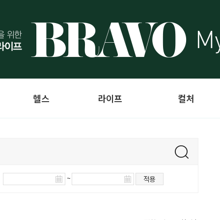
헬스
라이프
컬처
~
적용