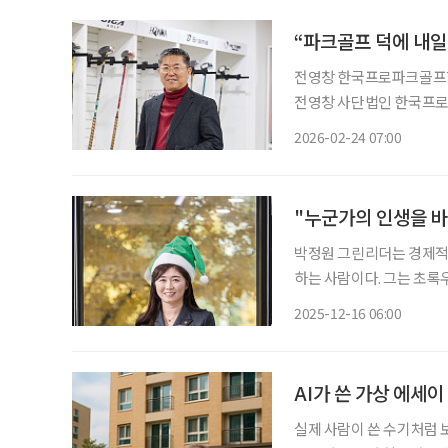
“파크골프 덕에 내
전영창 한국프로파크골프협회 수석부회장 1999년 일본
전영창 사단법인 한국프로
유롭게 오가는 사람들, 연
2026-02-24 07:00
커피 한잔 값보다 저렴했다
"누군가의 인생을 바
박정원 그린리더는 경제적 
하는 사람이다. 그는 초
있다. 그의 나눔은 단순한 ‘기부’가 
2025-12-16 06:00
얻고, 그 미소로 다시 사
AI가 쓴 가상 에세
실제 사람이 쓴 수기처럼 보