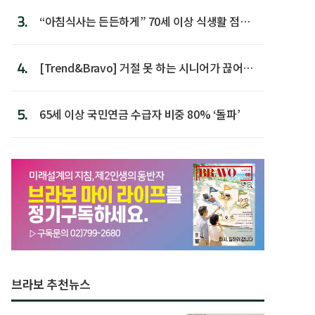
3.
“아침식사는 든든하게” 70세 이상 식생활 점수
가장 높아
4.
[Trend&Bravo] 거절 못 하는 시니어가 끊어야
할 행동 5
5.
65세 이상 국민연금 수급자 비중 80% ‘돌파’
브라보 추천뉴스