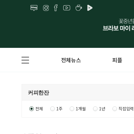
전체뉴스
피플
전체
1주
1개월
1년
직접입력