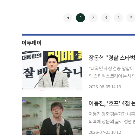
1
2
3
4
5
이투데이
장동혁 "경찰 스타벅
"대국민 사상 검증 앞잡이 자처""커피
의 스타벅스코리아 본사 
'보은 수사'에 나선 것"이라고 비판했다. 장 대표는 5일 자
2026-08-05 14:13
◀
이동진, ‘호프’ 4
이동진 영화평론가가 나홍진
의혹에 장문의 글로 정면 반박했다. 이동진은 20일 자신의 블로그에 
제목의 글을 올리고 “나홍진
2026-07-21 10:12