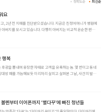
정확도순
최신순
려워요
고, 2년 전 치매를 진단받으셨습니다. 지금은 친정어머니가 병원에
 아버지를 모시고 있습니다. 다행히 아버지는 비교적 온순한 편이
고 계십니다. 그런데 장마철만 되면 비가 오기 전부터 상태가 눈에
일어나지 못하시고, 정신도 눈빛도 흐려지세요. 밖에서 비를 맞고
은 행복
 후광을 뽐내며 웅장한 자태로 고객을 유혹하는 놈. 몇 번이고 동네
상대방 패를 가늠해보듯 이리저리 살피고 살펴본 그날, 사건의 발단
제품을 사기 위해 딸과 함께 매장을 찾았다. 로봇 청소기·스타일러
모를 신제품이 한가득. 유독 냉장고는 최신형을 장만해야
 볼펜부터 이어폰까지 ‘별다꾸’에 빠진 청년들
끼는 만족감 ‘다꾸’는 ‘다이어리 꾸미기’의 줄임말이다. 다이어리에