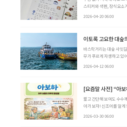
스티커와 색펜, 장식요소가
한다. 그런데 이 다꾸가 최
2026-04-20 06:00
의 ‘별다꾸’라는 표현까지 
이토록 고요한 대숲의
바스락거리는 대숲 사잇길 
무가 푸르게 자생하고 있어
숲과 바다, 둘레길과 해안
2026-04-12 06:00
수만과 맞닿은 충남 홍성의
[요즘말 사전] “아
짧고 간단해 보여도 수수께
아가 보자! 신조어를 알게
은 기운이 더해진다. 아보하? 무슨 보약 이름인가? ‘아보하’는 ‘아주 보통의 하루’의 줄임말이
2026-03-30 06:00
다. 특별한 사건이 없어도