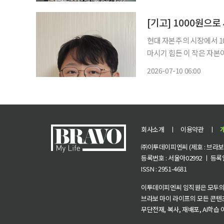
객과의 대화(GV)에서 만난
[기고] 1000원으로
현대 자본주의 시장에서 1
마시기 힘든 이 작은 자본
레버리지 효과는 예측불가의
2026-07-10 06:00
회사소개
ㅣ
이용약관
ㅣ
㈜이투데이피엔씨 (제호 : 브라보 마
등록번호 : 서울아02992 ㅣ 등록일자
ISSN : 2951-4681
이투데이피엔씨 임직원은 모두의
브라보 마이 라이프의 모든 콘텐
무단전재, 복사, 재배포, AI학습