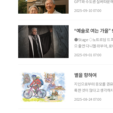
GPT와 수도권 실버타운에
정, 실버타운의 구조, 생
2025-09-10 07:00
“예술로 여는 가을”
●Stage ◇노트르담 드 파리 일정 9월 3일 ~ 9월 27일 장소 세종문화회관 대극장 연출 질 마
으 출연 다니엘 라부아, 로베르 마리앙, 솔랄, 안젤로 델 베키오, 조제 뒤푸르 등 뮤지컬 ‘노트
르담 드 파리’가 내한 20
2025-09-01 07:00
리를 배경으로 하며, 에
별을 향하여
지인으로부터 응모를 권유받
룩한 것이 많다고 생각하지
Aspera Ad Astra(
2025-08-24 07:00
지금의 시간에 이르렀으므