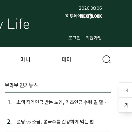
2026.08.06
로그인
회원가입
머니
테마
브라보 인기뉴스
가
1.
소액 직역연금 받는 노인, 기초연금 수령 길 열린
가
다
2.
설탕 vs 소금, 콩국수를 건강하게 먹는 법