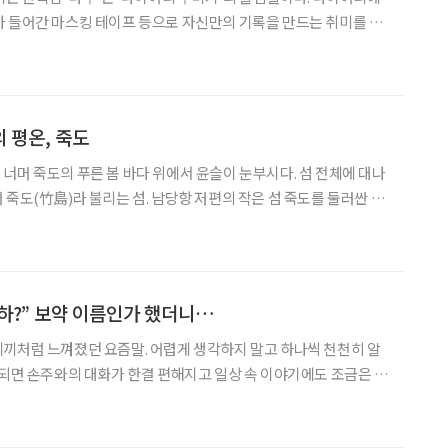
 들어간 마스킹 테이프 등으로 자신만의 기록을 만드는 취미를 뜻
근에는 더 넓어졌다. 이제는 다이어리를 넘어 ‘별걸 다 꾸민다’는 뜻
등장했다. 그 대상은 볼펜, 가방, 키링, 이어폰
 평온, 죽도
너머 죽도의 푸른 봄 바다 위에서 윤슬이 눈부시다. 섬 전체에 대나
 죽도(竹島)라 불리는 섬. 남당항 저편의 작은 섬 죽도를 둘러싼 대
 산책로가 마냥 따사롭다. 봄은 그렇게 먼바다에서부터 시작된다. 천
 대표 항구 남당항에 따뜻한 봄바람이 넘
보하?” 보약 이름인가 했더니…
끼처럼 느껴졌던 요즘말. 어렵게 생각하지 말고 하나씩 천천히 알
 되면 손주와의 대화가 한결 편해지고 일상 속 이야기에도 조금은 젊
 괜찮은 하루, 거창한 성취가 없어도