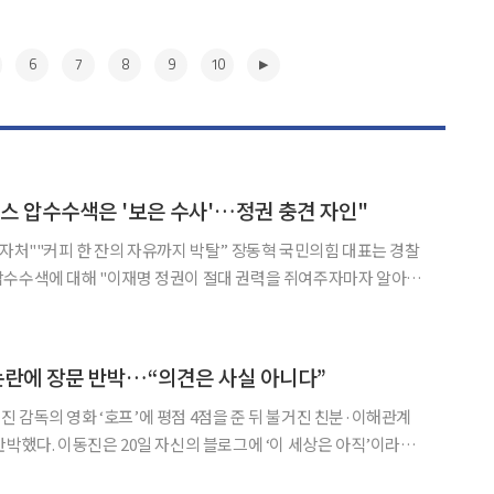
6
7
8
9
10
스 압수수색은 '보은 수사'…정권 충견 자인"
 한 잔의 자유까지 박탈” 장동혁 국민의힘 대표는 경찰
압수수색에 대해 "이재명 정권이 절대 권력을 쥐여주자마자 알아서
신의 페이스북에 올린 글에서 이번
수사가 시민단체 고발에 따른 것이라는 점을 거론하며 이 같이 밝혔다. 장 대표
▶
점 논란에 장문 반박…“의견은 사실 아니다”
 감독의 영화 ‘호프’에 평점 4점을 준 뒤 불거진 친분·이해관계
‘이 세상은 아직’이라는
 감독과 친분이 없다”며 “‘곡성’과 ‘호프’ 관련 공식 인터뷰와 관