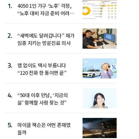
1.
4050 1인 가구 ‘노후’ 걱정,
“노후 대비 자금 준비 어려
워”
2.
“새벽에도 달려갑니다” 재가
임종 지키는 방문진료 의사
3.
앱 없이도 택시 부릅니다
“120 전화 한 통이면 끝”
4.
“50대 이후 만남, ‘지금의
삶’ 함께할 사람 찾는 것”
5.
마이클 잭슨은 어떤 존재였
을까