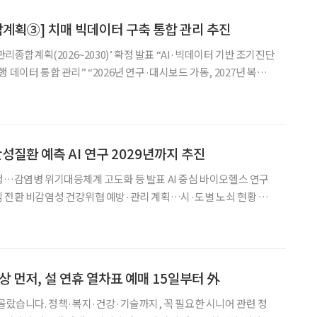
계획③] 치매 빅데이터 구축 통합 관리 추진
관리종합계획(2026~2030)’ 확정 발표 “AI·빅데이터 기반 조기진단
 데이터 통합 관리” “2026년 연구·대시보드 가동, 2027년 복지
지능(AI)과 빅데이터를 활용한 '치매
 속도를 낸다. 치매를 조
성질환 예측 AI 연구 2029년까지 추진
정…감염병 위기대응체계 고도화 등 발표 AI 중심 바이오헬스 연구
 전환 비감염성 건강위협 예방·관리 계획…시·도별 노쇠 현황 최
관리청에 따르면 질병청은 AI 중심의 바이오헬스 연구를
 이상 먼저, 설 연휴 열차표 예매 15일부터 外
 골랐습니다. 정책·복지·건강·기술까지, 꼭 필요한 시니어 관련 정