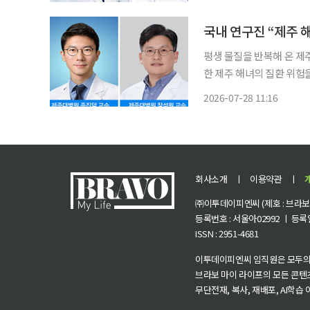
선우준 교수, 제이엘케이 
국내 연구진 “제주 
평생 물질을 반복해 온 제
한 제주 해녀의 질환 위험을
병원 임상역학연구센터와 
2026-07-28 11:16
데이터를 바탕으로 제주 해
회사소개
ㅣ
이용약관
ㅣ
㈜이투데이피엔씨 (제호 : 브라보 마
등록번호 : 서울아02992 ㅣ 등록일자
ISSN : 2951-4681
이투데이피엔씨 임직원은 모두의
브라보 마이 라이프의 모든 콘텐
무단전재, 복사, 재배포, AI학습