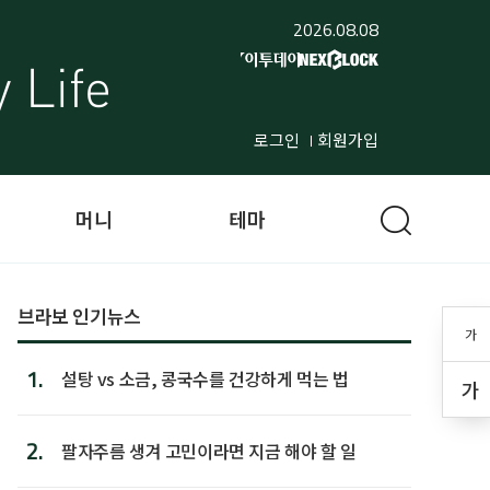
2026.08.08
로그인
회원가입
머니
테마
브라보 인기뉴스
가
1.
설탕 vs 소금, 콩국수를 건강하게 먹는 법
가
2.
팔자주름 생겨 고민이라면 지금 해야 할 일