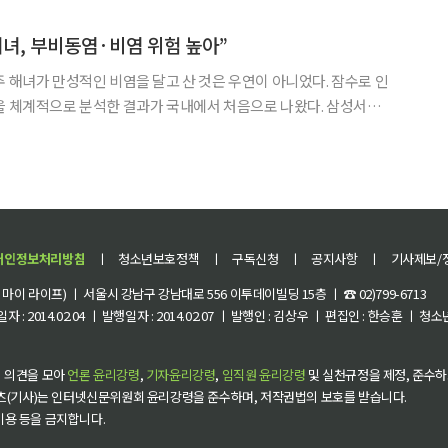
류위선 전무로 구성됐다. 연구팀은 해당 연구결과를 담은 논문
해녀, 부비동염·비염 위험 높아”
주 해녀가 만성적인 비염을 달고 산 것은 우연이 아니었다. 잠수로 인
 체계적으로 분석한 결과가 국내에서 처음으로 나왔다. 삼성서울
제주대병원 해녀건강연구센터 공동 연구팀은 20년간 축적된 임상
녀 8868명을 대상으로 한 분석 결과를 최근 공개했다고 28일
개인정보처리방침
ㅣ
청소년보호정책
ㅣ
구독신청
ㅣ
공지사항
ㅣ
기사제보/
이 라이프) ㅣ 서울시 강남구 강남대로 556 이투데이빌딩 15층 ㅣ ☎ 02)799-6713
 : 2014.02.04 ㅣ 발행일자 : 2014.02.07 ㅣ 발행인 : 김상우 ㅣ 편집인 : 한승훈 ㅣ
 의견을 모아
언론 윤리강령
,
기자윤리강령
,
임직원 윤리강령
및 실천규정을 제정, 준수하
츠(기사)는 인터넷신문위원회 윤리강령을 준수하며, 저작권법의 보호를 받습니다.
 이용 등을 금지합니다.