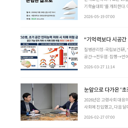
기학술대회’를 개최한다. 
주제로 열린다. 학회는 이번 행사를 통해 노년기 건강을 유지하는 차원을 넘어, 독립적 생활이
2026-05-19 07:00
어려워진 뒤에도 존엄한 삶
“기억력보다 시공간 
질병관리청-국립보건硏, ‘
공간→전두엽·집행→언어기억 순으로 나타나 기억
킨슨병 위험이 7배 크다는 연구 결과가 나왔다. 2
2026-03-27 11:14
력이 먼저 저하된 환자는 
눈앞으로 다가온 ‘초
2026년은 고령사회 대응
사회에 진입했고, 다음 달
점을 맞이하기 때문입니다.
2026-02-27 07:00
주거 등 사회 시스템 전