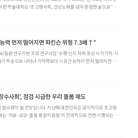
이번 학술대회는 ‘초고령사회, 건강노화를 넘어 존엄한 삶으로’를
을 이어갈 수 있는 사회적 조건을 논의한다. 건강수명
능력 먼저 떨어지면 파킨슨 위험 7.3배↑”
뇌질환 연구기반 조성 연구사업’ 수행 인지 저하 증상 시각기억·시
력보다 시공간 능력이 먼저 떨어지면 파
7일 질변관리청에 따르면 시각-공간 인지능
기억력 저하가 먼저 나타난 경우보다 치매 위험이 7.3배
장수사회’, 점검 시급한 우리 돌봄 제도
의 분수령이 될 전망입니다. 지난해 대한민국은 공식적으로 초고령
에는 ‘의료·요양·돌봄 통합지원법’이 전국적으로 전면 시행되는 시
 이에 따라 돌봄을 단순 노인 복지 개념이 아닌, 의료·연금·노동·
체를 고령친화적으로 재설계해야 한다는 문제의식을 제기합니다. 이