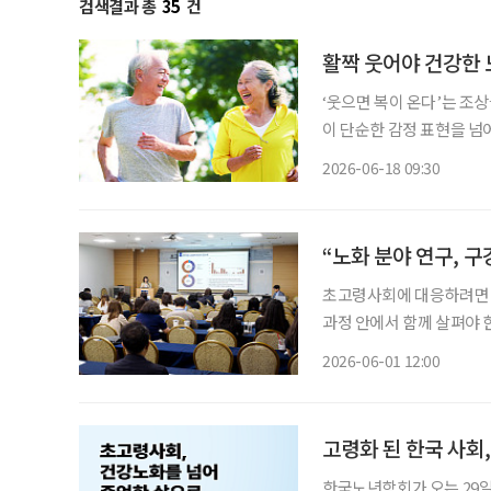
검색결과 총
35
건
활짝 웃어야 건강한 
‘웃으면 복이 온다’는 조
이 단순한 감정 표현을 넘
표정을 지을 때 입가와 얼
2026-06-18 09:30
높
“노화 분야 연구, 
초고령사회에 대응하려면 구
과정 안에서 함께 살펴야 
식사, 신체 기능, 인지 저
2026-06-01 12:00
고령화 된 한국 사회,
한국노년학회가 오는 29일