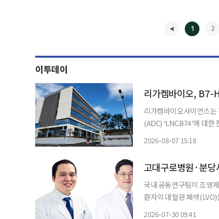
1
2
이투데이
리가켐바이오, B7-H4
리가켐바이오사이언스는 7
(ADC) ‘LNCB74’에
했다고 공시했다. 앞서 양사는 2022년 11월 체결한 공동연구·공동개발 계약에 따라 개발비
2026-08-07 15:18
◀
국내 공동연구팀이 조영제
환자의 대혈관 폐색(LVO)을
은 고려대구로병원 김치경
2026-07-30 09:41