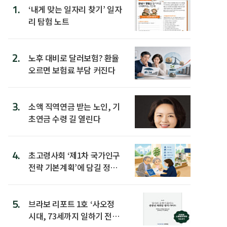
1.
‘내게 맞는 일자리 찾기’ 일자
리 탐험 노트
2.
노후 대비로 달러보험? 환율
오르면 보험료 부담 커진다
3.
소액 직역연금 받는 노인, 기
초연금 수령 길 열린다
4.
초고령사회 ‘제1차 국가인구
전략 기본계획’에 담길 정책
은
5.
브라보 리포트 1호 ‘사오정
시대, 73세까지 일하기 전략’