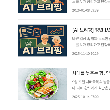
보를 AI가 정리하고 편집국 기자가 검수해
15일부터 예매 한국철도공사
2026-01-08 09:39
65세 이상 고령자·장애인
[AI 브리핑] 정년 
바쁜 일상 속 알짜 뉴스만
보를 AI가 정리하고 편집국 기자가 검수해 
퇴 미뤄진다 정년을 60세에
2025-11-10 10:29
명)이 은퇴를 미루게 될 수
치매를 늦추는 힘, 
9월 21일 치매극복의 날을
다. 치매 환자에게 식단은 단순히 ‘먹는 것’ 이상의 의미를 가진다. 치매 환자는 흔히 편식, 과
식, 불규칙한 식사를 반복
2025-10-14 07:00
가속화하고, 근력 약화와 