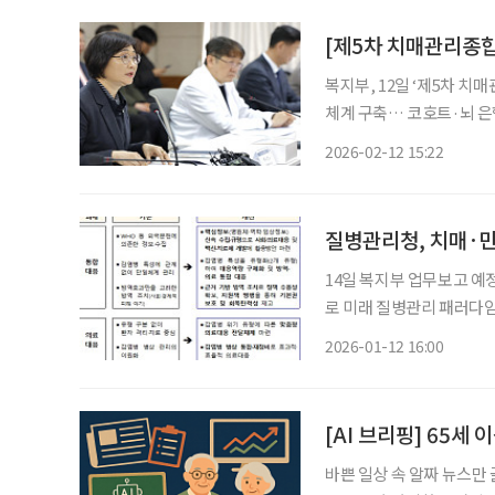
[제5차 치매관리종합
복지부, 12일 ‘제5차 치매
체계 구축… 코호트·뇌 은행
용구 급여 확대… 치매 대응 ‘디지털 전환’” 정부가 인공
2026-02-12 15:22
연구·돌봄 디지털 전환'에
질병관리청, 치매·만
14일 복지부 업무보고 예
로 미래 질병관리 패러다임
초 파악 예정 질병관리청이 인공지능(AI)과 보건의료 데이터를 결합한 바이오헬스 연구를 추
2026-01-12 16:00
진한다. 12일 질병
[AI 브리핑] 65세
바쁜 일상 속 알짜 뉴스만