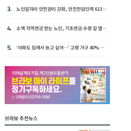
3.
노인일자리 안전관리 강화, 안전전담인력 613명
첫 배치
4.
소액 직역연금 받는 노인, 기초연금 수령 길 열린
다
5.
‘아파도 집에서 늙고 싶어…’ 고령 가구 40% 노
후 주택이라 어...
브라보 추천뉴스