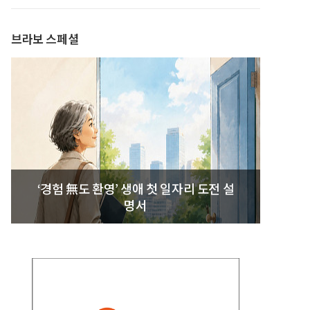
발간
브라보 스페셜
‘경험 無도 환영’ 생애 첫 일자리 도전 설
명서