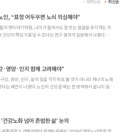
정확도순
최신순
노인, “표정 어두우면 노쇠 의심해야”
상들의 옛이야기처럼, 나이가 들어서도 잘 웃는 얼굴을 유지하는 것
어 건강의 핵심 지표일 수 있다는 연구 결과가 일본에서 나왔다. 웃는
굴 근육의 움직임이 적은 고령자일수록 각종 노쇠 지표와 관련성이
게 나타났다는 것이다. 일본의 대표적 화장품 기업인 폴라·오르비스그룹 계열
구강·영양·인지 함께 고려해야”
강, 영양, 인지, 삶의 질을 각각 따로 볼 것이 아니라 하나의 노화
한다는 제언이 나왔다. 노인의 건강 문제는 한 영역에서 끝나지 않고
하, 삶의 질로 이어지는 만큼, 같은 사람을 장기간 추적해 변화를 살
피는 국가 단위 연구 기반이 필요하다는 것이다. 한국노년학회는 지난
 ‘건강노화 넘어 존엄한 삶’ 논의
 세종대학교 컨벤션센터 광개토관에서 ‘2026년 한국노년학회 전