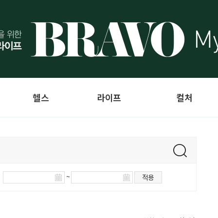
헬스
라이프
컬처
~
적용