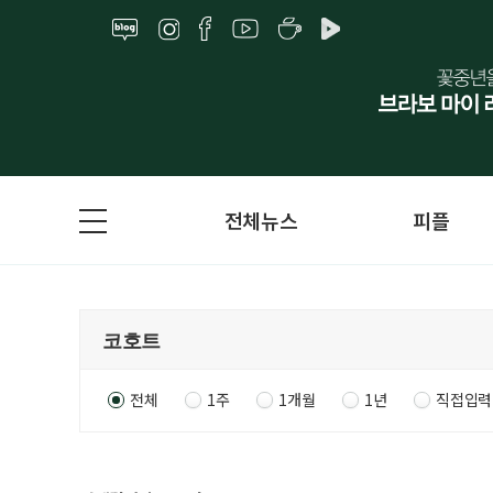
전체뉴스
피플
전체
1주
1개월
1년
직접입력