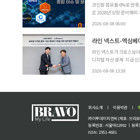
코인원 점유율 6%로 반등
은 2028년 상장 준비해외 거
요 가상자산거래소 경쟁 구
2026-08-08 06:00
업, 실명계좌 제휴 안정성
라인 넥스트-엑심베이
라인 넥스트가 크로스보더
디지털 자산 결제·지급 인프라 확대에 나선다. 라인
결제 및 지급 서비스 확대를 위
2026-08-06 13:38
라인·오프라인 결제와 세
회사소개
ㅣ
이용약관
ㅣ
㈜이투데이피엔씨 (제호 : 브라보 마
등록번호 : 서울아02992 ㅣ 등록일자
ISSN : 2951-4681