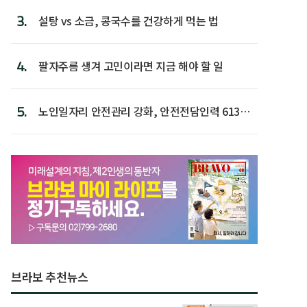
3.
설탕 vs 소금, 콩국수를 건강하게 먹는 법
4.
팔자주름 생겨 고민이라면 지금 해야 할 일
5.
노인일자리 안전관리 강화, 안전전담인력 613명
첫 배치
브라보 추천뉴스