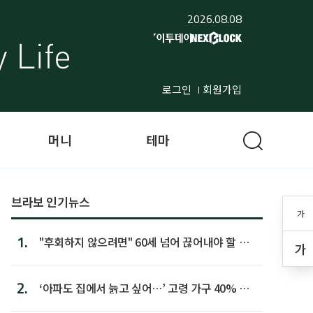
2026.08.08
로그인
회원가입
머니
테마
브라보 인기뉴스
가
1.
"후회하지 않으려면" 60세 넘어 끊어내야 할 사
가
람 1위
2.
‘아파도 집에서 늙고 싶어…’ 고령 가구 40% 노
후 주택이라 어...