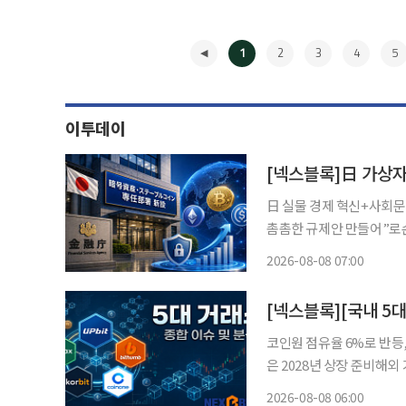
1
2
3
4
5
이투데이
日 실물 경제 혁신+사회문
촘촘한 규제안 만들어”로손
지수 “사업 확장 기회 준비 전략 필요” 오랜 기간 보수적인 태도
2026-08-08 07:00
장이 스테이블코인의 실용
◀
코인원 점유율 6%로 반등
은 2028년 상장 준비해외 거
요 가상자산거래소 경쟁 구
2026-08-08 06:00