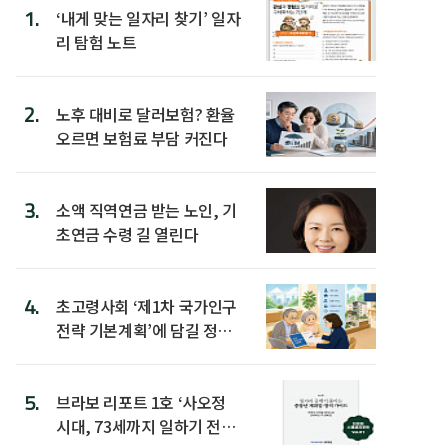
1.
‘내게 맞는 일자리 찾기’ 일자
리 탐험 노트
2.
노후 대비로 달러보험? 환율
오르면 보험료 부담 커진다
3.
소액 직역연금 받는 노인, 기
초연금 수령 길 열린다
4.
초고령사회 ‘제1차 국가인구
전략 기본계획’에 담길 정책
은
5.
브라보 리포트 1호 ‘사오정
시대, 73세까지 일하기 전략’