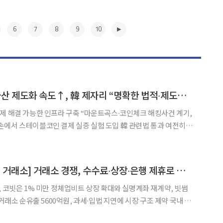
6
7
8
9
10
[넥스블록]日 가상자산 제도화 속도↑, 韓 제자리 “명확한 법적∙제도적 기반 마련 시급”
제 해결 가능한 인프라 구축 “마운트곡스∙코인체크 해킹사건 계기,
에서 스테이블코인 결제 실증 실험 도입 韓 관련법 통과 여전히 미
를 유지해 온 일본 가상자산 시
성 검증을 계기로 활성화될 전망이다. 가상자산을 활용한
▶
[넥스블록][국내 5대 거래소] 거래소 경쟁, 수수료∙상장∙은행 제휴로 옮겨 붙었다
, 코빗은 1% 미만 정체업비트 상장 확대와 실명계좌 재계약, 빗썸
래소 순유출 5600억원, 과세∙입법 지연에 시장 구조 제약 국내 주
도가 단순 거래량을 넘어 수수료 인하, 신규 자산 상장, 금융사 협