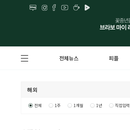
전체뉴스
피플
전체
1주
1개월
1년
직접입력