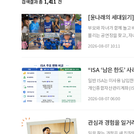
검색결과 총
1,411
건
부모와 자녀가 함께 놀고 
몰리는 공연장을 찾고, 자
을 돌린다. 세대의 취향이 완전히 같아진 것은 아니지만 무엇이 젊은 취향이고 무엇이 나이 든
2026-08-07 10:11
사람의 취향인지 가르던 구
“ISA ‘남은 한도’ 
일반 ISA는 미사용 납입한도
개인종합자산관리계좌(ISA
소득을 전액 비과세하는 ‘
2026-08-07 06:00
의 10%를 소득공제 해주는
관심과 경험을 일거
일을 찾는 과정은 새 직장