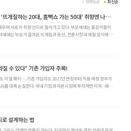
정확도순
최신순
[윤나래의 세대읽기] ‘뜨개질하는 20대, 흠뻑쇼 가는 50대’ 취향엔 나이가 없다
배우며 서로의 취향 안으로 들어가고 있다. 부모세대는 젊은이들이
녀세대는 부모가 즐겨온 뜨개질과 등산, 전통시장과 제철 음식에 눈
분은 전에 비해 희미해졌다. 이른바 ‘취향의 에이지리스’
사라질 수 있다” 기존 가입자 주목!
 이월 폐지…. 기존 가입자도 2027년 연장부터 적용 예정 정부가
)를 대폭 손질한다. 국내 기업과 자본시장에 투자하면 이자· 배당
생산적금융 ISA’를 새로 만들고, 일정 소득 이하 청년에게는 납입액
 방안도 추진한다. 다만 기존 ISA 가입자라
리로 설계하는 법
을 고르는 것에만 머물지 않는다. 지금까지 쌓아온 경험 가운데 무엇