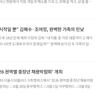
 아닌 정원에서 직접 과일과 채소를 기르고, 양봉을 하고, 닭을 돌보
S를 대표하는 풍경이 됐다. 베컴처럼 은퇴 후 자연과 함께하며 제2의
늘고 있다. 왜 사람들은 인생 2막에 들어
 시작일 뿐” 김혜수·조여정, 완벽한 가족의 민낯
 감독 “내 작품 중 가장 대중적이고 재미
을 수 없이 무너진다. 배우 김혜수와 조여정은 화려하고 우아한 외
춘 이웃으로 만나 예측 불가능한
026 권역별 중장년 채용박람회' 개최
터 서울시50플러스 5개 캠퍼스에서 ‘2026 권역별 중장년 채용박람
부캠퍼스 △9월 17일 중부캠퍼스 순으로 열린다. 총 200여 개 기업
중장년 구직자를 대상으로 채용 상담과