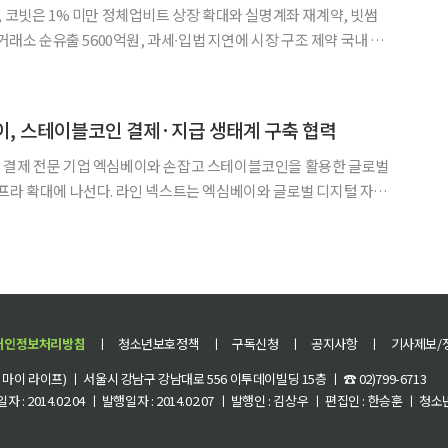
, 코빗은 1% 미만 정체업비트 상장 확대와 실명계좌 재계약, 빗썸
래소 순유출 5600억원, 과세∙입법 지연에 시장 구조 제약 국내 주
도가 단순 거래량을 넘어 수수료 인하, 신규 자산 상장, 금융사 협
 확보로 빠르게 넓어지고 있다. 거래소별 대응 방
, 스테이블코인 결제·지급 생태계 구축 협력
 결제 전문 기업 엑심베이와 손잡고 스테이블코인을 활용한 글로벌
 넥스트는 엑심베이와 글로벌 디지털 자산
한 업무협약(MOU)을 체결했다고 6일 밝혔다. 엑심베이는 온
금 환급(택스리펀드) 서비스를 제공하는 크로스보더 결제 전
개인정보처리방침
ㅣ
청소년보호정책
ㅣ
구독신청
ㅣ
공지사항
ㅣ
기사제보/
이 라이프) ㅣ 서울시 강남구 강남대로 556 이투데이빌딩 15층 ㅣ ☎ 02)799-6713
 : 2014.02.04 ㅣ 발행일자 : 2014.02.07 ㅣ 발행인 : 김상우 ㅣ 편집인 : 한승훈 ㅣ