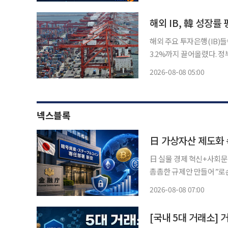
업, 실명계좌 제휴 안정성
해외 IB, 韓 성장률
해외 주요 투자은행(IB)
3.2%까지 끌어올렸다. 정부가 내놓
난달 말 기준 해외 IB 8곳
2026-08-08 05:00
는 6월 말(3.0%)보다 0.
넥스블록
日 실물 경제 혁신+사회문
촘촘한 규제안 만들어”로손
지수 “사업 확장 기회 준비 전략 필요” 오랜 기간 보수적인 태도
2026-08-08 07:00
장이 스테이블코인의 실용
[국내 5대 거래소]