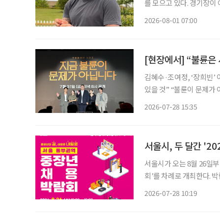
를 모으고 있다. 경기장이
는 모습은 이제 그의 SN
2026-08-01 07:00
삶을 꾸려가는 중장년층도 
[현장에서] “불륜은
김혜수·조여정, ‘장희빈’ 이후 24년 만에 재회 이창희
있을 것” “불륜이 문제가 아니라면 도대체 무엇이 문제일까?” 완벽해 보이던 두 가족의 일상
이 불륜설을 시작으로 걷잡
2026-07-28 15:35
피 아래 욕망과 결핍을 감
서울시, 두 달간 '2
서울시가 오는 8월 26일부
회’를 차례로 개최한다. 박람회는 △8월 26일 동부캠퍼스 △9월 1일 서부캠퍼스 △9월 8일
남부캠퍼스 △9월 10일 북
2026-07-28 10:19
이 참여해 만 40~64세 