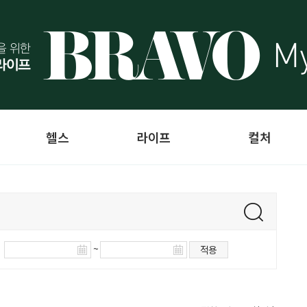
헬스
라이프
컬처
~
적용