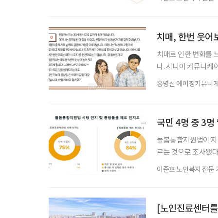
타트업을 선정해 지원
업이 어떤 문제에 주목
요 기술로 쓰였지만, 
치매, 한번 웃어
치매로 인한 변화를 
다. 시니어 커뮤니케
‘치매 케어’에 관한 
홍명신 에이징커뮤니
가 곁에 없어서 얼마나
으니 버겁게 느껴지는
것이겠지요. 사실 치매
국민 4명 중 3
돌봄통합지원법이 지난 
르는 것으로 조사됐다
한 공감은 높지만, 
이준호 노인복지 전문 
다. 재단법인 돌봄과 
이상 성인 남녀 200
12일 발표했다. 조사
[노인진료센터를