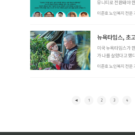
뮤니티로 전환돼야 한
UBRC(Universit
이준호 노인복지 전문 
발전시키기 위해서는 
다는 지적이 나왔다. 
행방향’을 주제로 ‘2
뉴욕타임스, 초고
미국 뉴욕타임스가 한국
가 나를 살렸다고 했
지방자치단체와 의료 
이준호 노인복지 전문 
는 사례를 소개했다. 
사례로 다뤄졌다. 뉴욕
전화를 걸어 건강 상
1
2
3
4