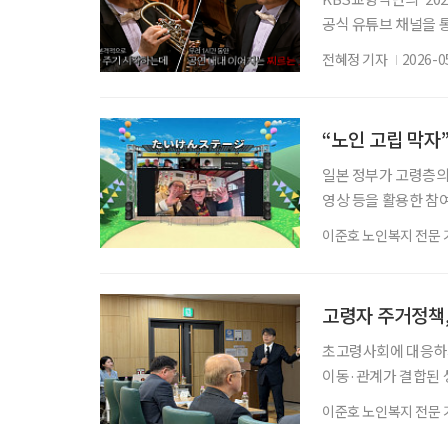
공식 유튜브 채널을 
으로, 오케스트라의 
전혜정 기자
2026-0
이었다. 하지만 공연
긴장감과 불안함이 동
프트를 하다가 난생 
“노인 고립 막자
일본 정부가 고령층의 
영상 등을 활용한 참
결하는 기본 안전망을
이준호 노인복지 전문 
근을 병행하는 방식이
관련 사업을 집중적으
고독·고립 문제에 대
고령자 주거정책,
초고령사회에 대응하기
이동·관계가 결합된 
과 지역에서 계속 살
이준호 노인복지 전문 
봄거점을 하나의 실행