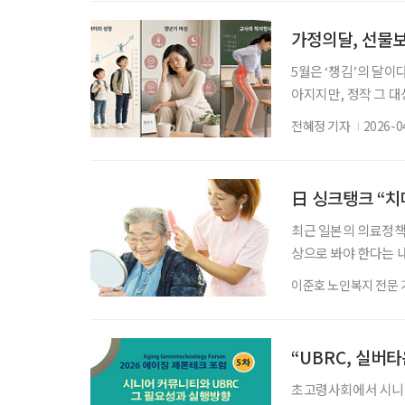
거-돌봄 연계와 고령
서 열렸다. 이번 토
가정의달, 선물보
축공간
5월은 ‘챙김’의 달이
아지지만, 정작 그 대
해야 할 것은 건강이다
전혜정 기자
2026-0
진행되다 어느 순간 부
키, 단순한 ‘속도’
부모들이 많다. 하지만
日 싱크탱크 “치
최근 일본의 의료정책
상으로 봐야 한다는 내
Global Policy 
이준호 노인복지 전문 
매정책의 미래’를 발
봄자의 심신 건강, 정
다고 밝혔다. HGPI
“UBRC, 실버
초고령사회에서 시니어 