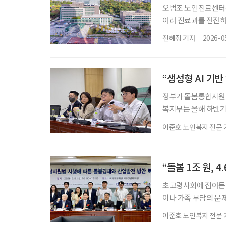
오범조 노인진료센터
여러 진료과를 전전하
는 곳이다. 기존 외
전혜정 기자
2026-0
신규 환자 기준 한 명
공간에서 진행해 병원
이 가장 크게 체감하
“생성형 AI 기반
정부가 돌봄통합지원법
복지부는 올해 하반기 
어르신 건강관리, 정
이준호 노인복지 전문 
랫폼 사업을 추진하겠
는 전제 아래, 2027
구축을 준비하고 있다
“돌봄 1조 원, 
초고령사회에 접어든 
이나 가족 부담의 문제
로 봐야 한다는 주장
이준호 노인복지 전문 
인가를 넘어, 돌봄을