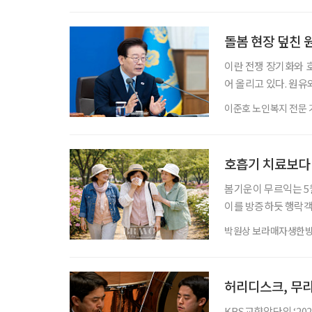
격화됐다. 8일 국회
산업발전 방안 토론회
돌봄 현장 덮친 
이란 전쟁 장기화와 
어 올리고 있다. 원유
갑, 비닐가운 같은 의
이준호 노인복지 전문 
의 시장 교란 차단에 
공개했다. 식약처는 
필수 의료기기가 의료
호흡기 치료보다
봄기운이 무르익는 5월
이를 방증하듯 행락객
냥 달갑지 않다. 봄
박원상 보라매자생한방
상이 악화되기 쉽기 때문
Immuno -logy 
등 주요 나무의 꽃가루
허리디스크, 무리
KBS교향악단의 ‘20