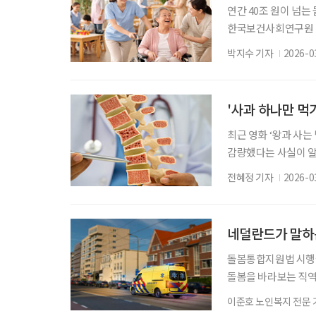
연간 40조 원이 넘는
한국보건사회연구원 연
국내 돌봄 지출은 약 
박지수 기자
2026-0
은 단순한 복지 비용
분석됐다. 연구 결과 
타났다. 총 지출 규모
'사과 하나만 먹기
최근 영화 ‘왕과 사는
감량했다는 사실이 알
들은 이처럼 극단적인
전혜정 기자
2026-0
고 경고한다. 급격한
영향을 미친다. 칼로
육을 먼저 분해하기 
네덜란드가 말하는
돌봄통합지원법 시행을
돌봄을 바라보는 직역
갈등은 비단 한국만의
이준호 노인복지 전문 
복지법인 협동복지회 