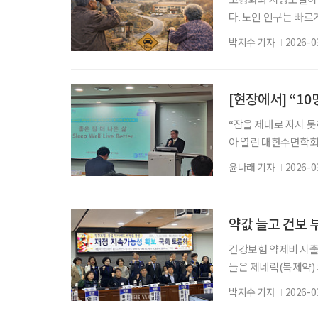
다. 노인 인구는 빠
다는 지적이다. 특히 
박지수 기자
2026-0
오르고 있다. 조성아
원(보사연)의 보건복
에서는 노인돌봄 수요
타
“잠을 제대로 자지 못
아 열린 대한수면학회 
질’이 개인의 생활 
윤나래 기자
2026-0
11일 서울성모병원에
의를 진행했다. 이날
아동의 수면 습관 등
약값 늘고 건보
건강보험 약제비 지출
들은 제네릭(복제약)
증가와 건강보험 재정 
박지수 기자
2026-0
강보험 중심 약가제도