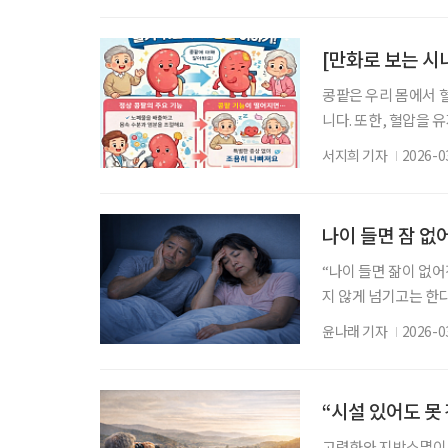
뾰족한 답을 찾지는 
현실에선 큰 기능을 
[만화로 보는 시니
기관과
콩팥은 우리 몸에서 
니다. 또한, 혈압을
담당하지만 이상이 생
서지희 기자
2026-0
니다. 만성콩팥병은 
상당히 진행되기 전까
욕 부진, 피로감 같은
나이 들면 잠 없
“나이 들면 잚이 없어
지 않게 넘기고는 한
나는 경우도 많다. 
윤나래 기자
2026-0
가벼운 것은 아니다.
“좋은 잠 더 나은 
중요한 신호일 수 있다
“시설 있어도 못
고령화와 지방소멸이 