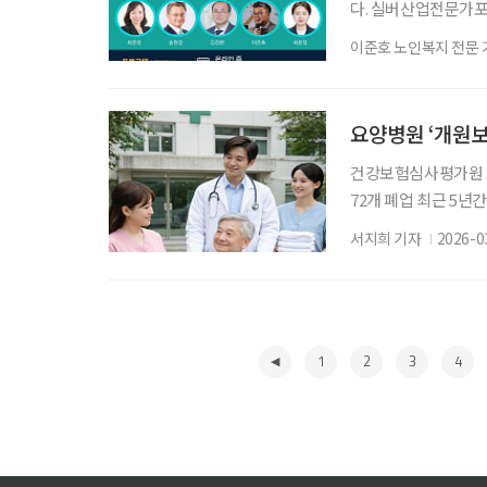
다. 실버산업전문가포럼
고, ‘ISG 2026 
이준호 노인복지 전문 
술대회를 통해 본 -’
버에서 열리는 세계 제
한 인사들이 중심이 
요양병원 ‘개원보다
건강보험심사평가원 
72개 폐업 최근 5년
평가원 보건의료빅데
서지희 기자
2026-0
24개 줄었다. 반면 신
년) 요양병원 개·폐업
통계는 건강보험이 적
1
2
3
4