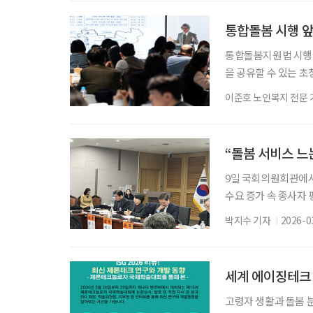
건의료복지학과 교수는 
수준으로 건강보험 진료
통합돌봄 시행 앞
통합돌봄지원법 시행
을 공유할 수 있는 초
어케어연구회와 PCC
이준호 노인복지 전문 
하는 이투데이피엔씨가
행사는 초고령사회에 
지역 중심 돌봄 체계
“돌봄 서비스 느
우 케어러
9일 국회의원회관에서
수요 증가 속 종사자
면서 돌봄과 복지 서
박지수 기자
2026-0
는 여전히 개선 과제
지 서비스 수요도 증
가다. 9일 서울 국
세계 에이징테크 
지사협
고령자 생활과 돌봄 