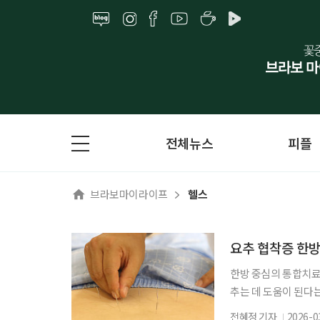
전체뉴스
피플
브라보마이라이프
헬스
요추 협착증 한
한방 중심의 통합치료
추는 데 도움이 된다
담은 연구를 국제학술지 
전혜정 기자
2026-0