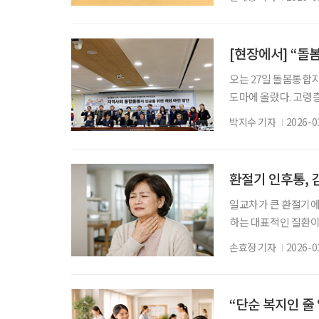
디스크 퇴행, 관절 
다. 허리 통증과 다리
료 지침에서는 물리치
[현장에서] “돌
오는 27일 돌봄통합
도마에 올랐다. 고령
분명하지만, 이를 뒷
박지수 기자
2026-0
회의원회관에서 열린 
점에서조차 재정 구조
억 원이지만, 인건비
환절기 인후통, 
일교차가 큰 환절기에
하는 대표적인 질환이
고, 바이러스나 세균
손효정 기자
2026-0
수 있다. 단순 감기
교수와 함께 풀어봤다.
곳’으로 여기지만, 
“단순 복지인 줄
다. 코