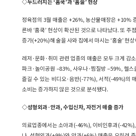
◇두드러지는 ‘홈쿡’과 ‘홈술’ 현상
정육점의 3월 매출은 +26%, 농산물매장은 +10%
른바 ‘홈쿡’ 현상이 확산된 것으로 나타났다. 또 
증가(+20%)해 술을 사와 집에서 마시는 ‘홈술’ 현
레저·문화·취미 관련 업종의 매출은 모두 크게 감소
파크·놀이공원 –83%, 사우나·찜질방 –59%, 헬
즐길 수 있는 비디오·음반(-77%), 서적(-49%)
소비는 증가하지 않은 것으로 분석됐다.
◇성형외과·안과, 수입신차, 자전거 매출 증가
의료업종에서는 소아과(-46%), 이비인후과(-42%)
나, 성형외과(+9%)와 안과(+6%) 매출은 오히려