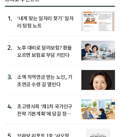
1.
‘내게 맞는 일자리 찾기’ 일자
리 탐험 노트
2.
노후 대비로 달러보험? 환율
오르면 보험료 부담 커진다
3.
소액 직역연금 받는 노인, 기
초연금 수령 길 열린다
4.
초고령사회 ‘제1차 국가인구
전략 기본계획’에 담길 정책
은
5.
브라보 리포트 1호 ‘사오정