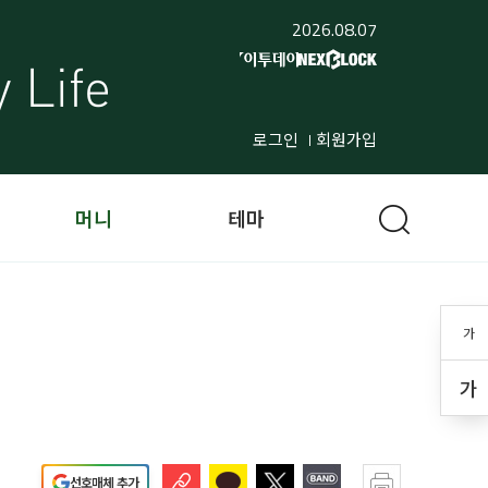
2026.08.07
로그인
회원가입
머니
테마
가
가
선호매체 추가