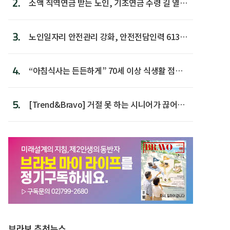
2.
소액 직역연금 받는 노인, 기초연금 수령 길 열린
다
3.
노인일자리 안전관리 강화, 안전전담인력 613명
첫 배치
4.
“아침식사는 든든하게” 70세 이상 식생활 점수
가장 높아
5.
[Trend&Bravo] 거절 못 하는 시니어가 끊어야
할 행동 5
브라보 추천뉴스