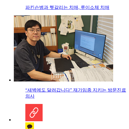
파킨슨병과 헷갈리는 치매, 루이소체 치매
“새벽에도 달려갑니다” 재가임종 지키는 방문진료
의사