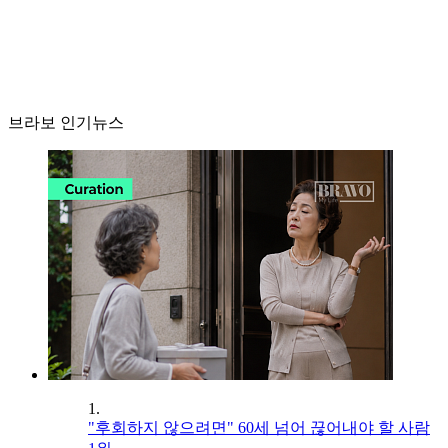
브라보 인기뉴스
1.
"후회하지 않으려면" 60세 넘어 끊어내야 할 사람