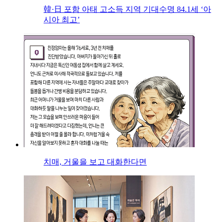
韓·日 포함 아태 고소득 지역 기대수명 84.1세 ‘아
시아 최고’
치매, 거울을 보고 대화한다면