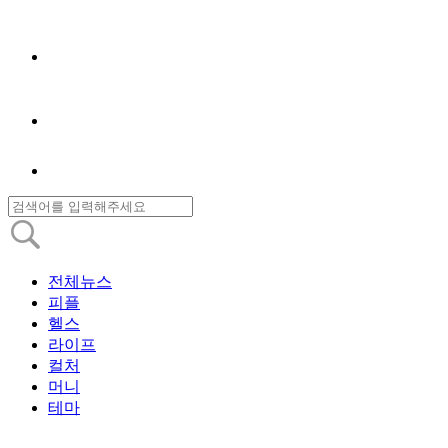
전체뉴스
피플
헬스
라이프
컬처
머니
테마