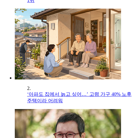
1위
2.
‘아파도 집에서 늙고 싶어…’ 고령 가구 40% 노후
주택이라 어려워