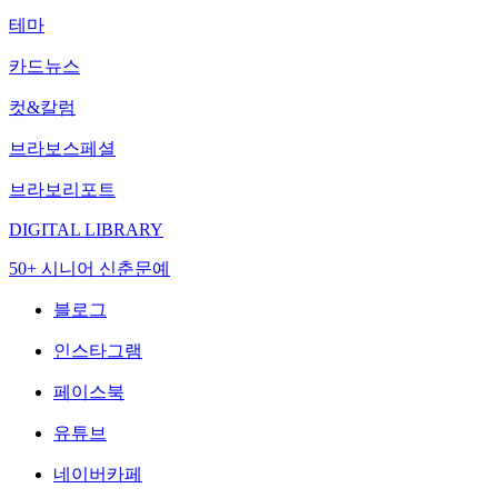
테마
카드뉴스
컷&칼럼
브라보스페셜
브라보리포트
DIGITAL LIBRARY
50+ 시니어 신춘문예
블로그
인스타그램
페이스북
유튜브
네이버카페