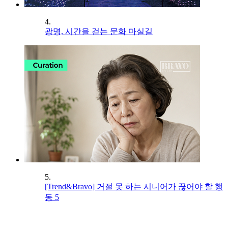
4.
광명, 시간을 걷는 문화 마실길
5.
[Trend&Bravo] 거절 못 하는 시니어가 끊어야 할 행
동 5