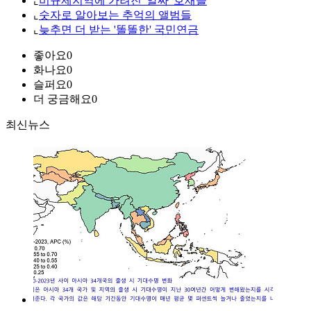
⌞
비규제지역에 가려진 '알짜' 호재들
⌞
숫자로 알아보는 추억의 앨범들
⌞
늦추면 더 받는 '똘똘한' 국민연금
좋아요
0
화나요
0
슬퍼요
0
더 궁금해요
0
최신뉴스