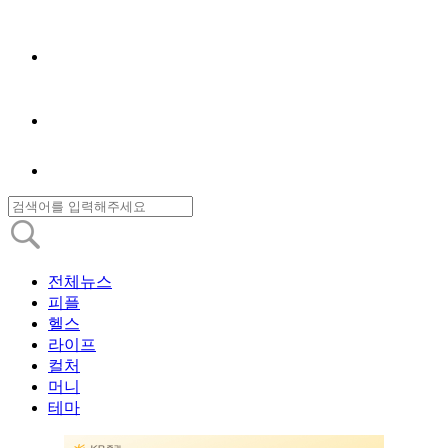
전체뉴스
피플
헬스
라이프
컬처
머니
테마