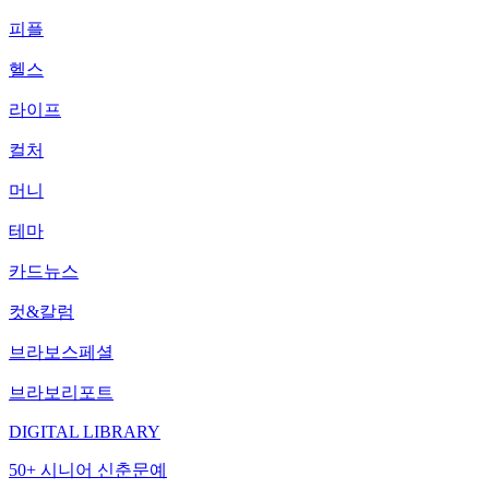
피플
헬스
라이프
컬처
머니
테마
카드뉴스
컷&칼럼
브라보스페셜
브라보리포트
DIGITAL LIBRARY
50+ 시니어 신춘문예