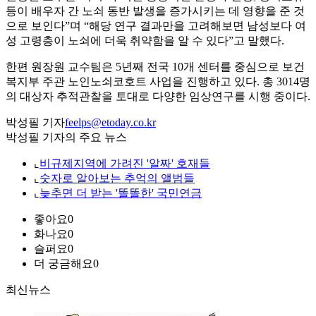
등이 배우자 간 노쇠 동반 발생을 증가시키는 데 영향을 준 것
으로 보인다”며 “해당 연구 결과만을 고려해보면 남성보다 여
성 고령층이 노쇠에 더욱 취약함을 알 수 있다”고 말했다.
한편 원장원 교수팀은 5년째 전국 10개 센터를 중심으로 보건
복지부 주관 노인노쇠코호트 사업을 진행하고 있다. 총 3014명
의 대상자 추적관찰을 토대로 다양한 임상연구를 시행 중이다.
박성필 기자
feelps@etoday.co.kr
박성필 기자의 주요 뉴스
⌞
비규제지역에 가려진 '알짜' 호재들
⌞
숫자로 알아보는 추억의 앨범들
⌞
늦추면 더 받는 '똘똘한' 국민연금
좋아요
0
화나요
0
슬퍼요
0
더 궁금해요
0
최신뉴스