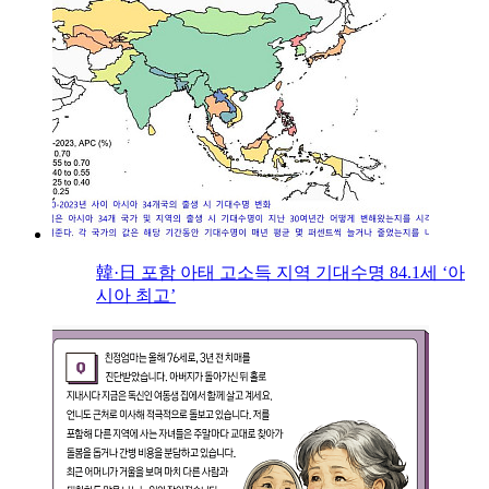
韓·日 포함 아태 고소득 지역 기대수명 84.1세 ‘아
시아 최고’