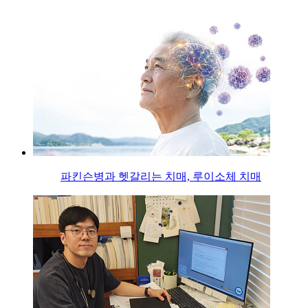
파킨슨병과 헷갈리는 치매, 루이소체 치매