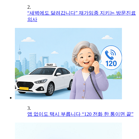
2.
“새벽에도 달려갑니다” 재가임종 지키는 방문진료
의사
3.
앱 없이도 택시 부릅니다 “120 전화 한 통이면 끝”