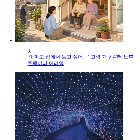
3.
‘아파도 집에서 늙고 싶어…’ 고령 가구 40% 노후
주택이라 어려워