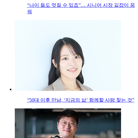
“나이 듦도 멋질 수 있죠”… 시니어 시장 길잡이 꿈
꿔
“50대 이후 만남, ‘지금의 삶’ 함께할 사람 찾는 것”