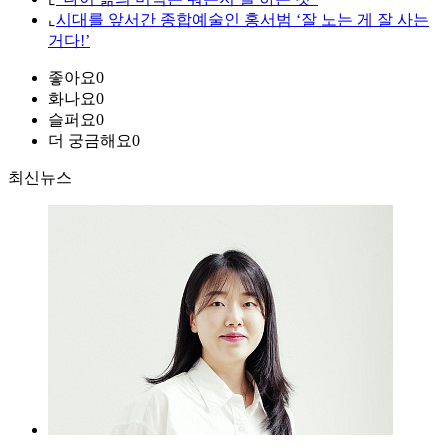
⌞
시대를 앞서간 종합예술인 홍서범 ‘잘 노는 게 잘 사는
거다!’
좋아요
0
화나요
0
슬퍼요
0
더 궁금해요
0
최신뉴스