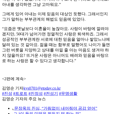
아내를 생각하면 그냥 고마워요.”
그에게 있어 아내는 이제 믿음의 대상인 듯했다. 그래서인지
그가 말하는 부부관계의 해법도 믿음에 있었다.
“요즘은 옛날보다 이혼율이 높잖아요. 사랑이 바탕에 깔려야
겠지만, 50대가 넘어가면 정열적인 사랑은 퇴색하죠. 그래서
성공적인 부부관계란 서로에 대한 믿음을 얼마나 쌓았느냐에
달려 있는 것 같아요. 젊을 때는 함부로 말했어도 나이가 들면
그런 버릇을 지양하고 상대를 아낄 줄 아는 마음도 생겨야 하
지 않을까요? 뜨거운 사랑은 아니어도 배려와 믿음을 바탕으
로 하는 사랑은 할 수 있다고 생각합니다.”
<2편에 계속>
김영순 기자
kys0701@etoday.co.kr
#진성
#트로트
#진정성
#전성기
#무명생활
김영순 기자의 주요 뉴스
⌞
문장옥의 진심, “가림없이 내어줘야 공감 얻어”
⌞
"나이 듦의 미덕은 뭐든지 덜 하는 것"