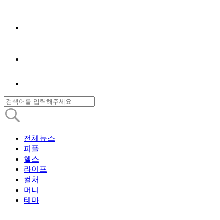
전체뉴스
피플
헬스
라이프
컬처
머니
테마