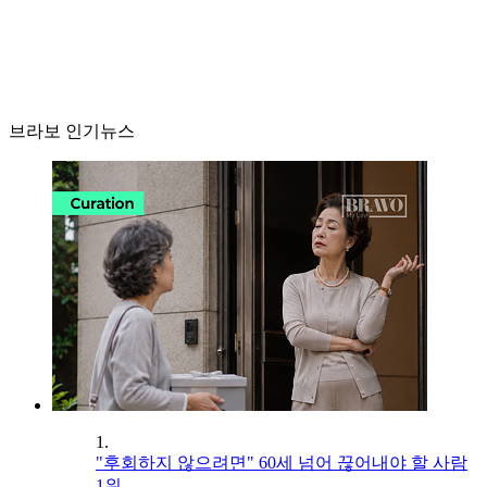
브라보 인기뉴스
1.
"후회하지 않으려면" 60세 넘어 끊어내야 할 사람
1위