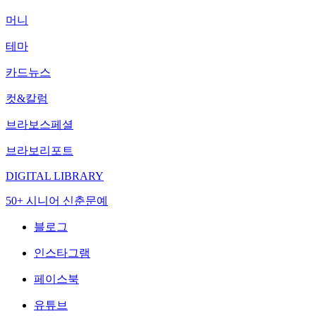
머니
테마
카드뉴스
컷&칼럼
브라보스페셜
브라보리포트
DIGITAL LIBRARY
50+ 시니어 신춘문예
블로그
인스타그램
페이스북
유튜브