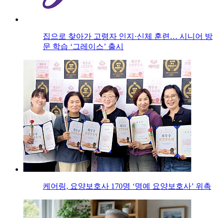
집으로 찾아가 고령자 인지·신체 훈련… 시니어 방
문 학습 ‘그레이스’ 출시
케어링, 요양보호사 170명 ‘명예 요양보호사’ 위촉