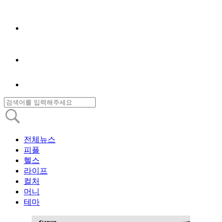
전체뉴스
피플
헬스
라이프
컬처
머니
테마