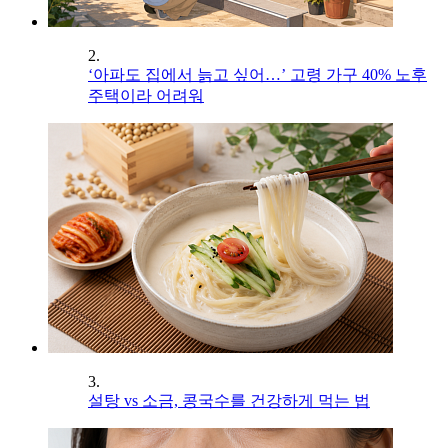
2.
‘아파도 집에서 늙고 싶어…’ 고령 가구 40% 노후
주택이라 어려워
3.
설탕 vs 소금, 콩국수를 건강하게 먹는 법