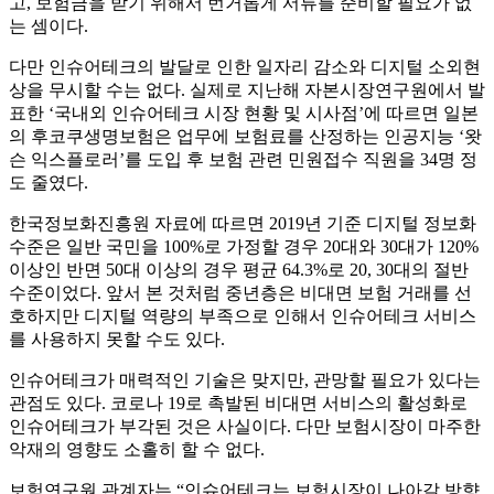
고, 보험금을 받기 위해서 번거롭게 서류를 준비할 필요가 없
는 셈이다.
다만 인슈어테크의 발달로 인한 일자리 감소와 디지털 소외현
상을 무시할 수는 없다. 실제로 지난해 자본시장연구원에서 발
표한 ‘국내외 인슈어테크 시장 현황 및 시사점’에 따르면 일본
의 후코쿠생명보험은 업무에 보험료를 산정하는 인공지능 ‘왓
슨 익스플로러’를 도입 후 보험 관련 민원접수 직원을 34명 정
도 줄였다.
한국정보화진흥원 자료에 따르면 2019년 기준 디지털 정보화
수준은 일반 국민을 100%로 가정할 경우 20대와 30대가 120%
이상인 반면 50대 이상의 경우 평균 64.3%로 20, 30대의 절반
수준이었다. 앞서 본 것처럼 중년층은 비대면 보험 거래를 선
호하지만 디지털 역량의 부족으로 인해서 인슈어테크 서비스
를 사용하지 못할 수도 있다.
인슈어테크가 매력적인 기술은 맞지만, 관망할 필요가 있다는
관점도 있다. 코로나 19로 촉발된 비대면 서비스의 활성화로
인슈어테크가 부각된 것은 사실이다. 다만 보험시장이 마주한
악재의 영향도 소홀히 할 수 없다.
보험연구원 관계자는 “인슈어테크는 보험시장이 나아갈 방향