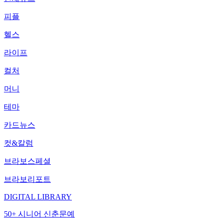
피플
헬스
라이프
컬처
머니
테마
카드뉴스
컷&칼럼
브라보스페셜
브라보리포트
DIGITAL LIBRARY
50+ 시니어 신춘문예