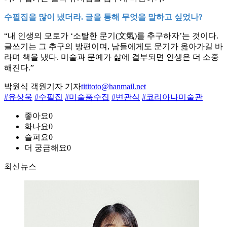
수필집을 많이 냈더라. 글을 통해 무엇을 말하고 싶었나?
“내 인생의 모토가 ‘소탈한 문기(文氣)를 추구하자’는 것이다.
글쓰기는 그 추구의 방편이며, 남들에게도 문기가 옮아가길 바
라며 책을 냈다. 미술과 문예가 삶에 결부되면 인생은 더 소중
해진다.”
박원식 객원기자 기자
tititoto@hanmail.net
#유상욱
#수필집
#미술품수집
#변관식
#코리아나미술관
좋아요
0
화나요
0
슬퍼요
0
더 궁금해요
0
최신뉴스