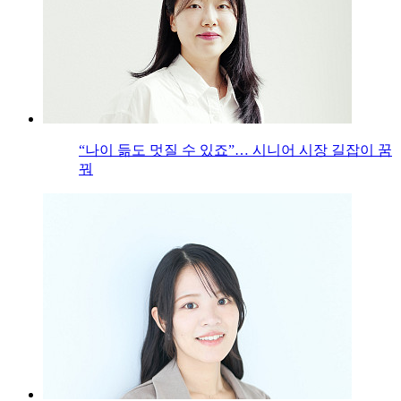
“나이 듦도 멋질 수 있죠”… 시니어 시장 길잡이 꿈
꿔