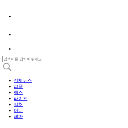
전체뉴스
피플
헬스
라이프
컬처
머니
테마