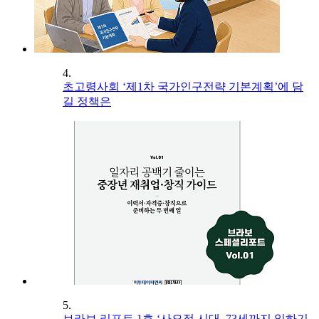
4.
초고령사회 ‘제1차 국가인구전략 기본계획’에 담
길 정책은
5.
브라보 리포트 1호 ‘사오정 시대, 73세까지 일하기