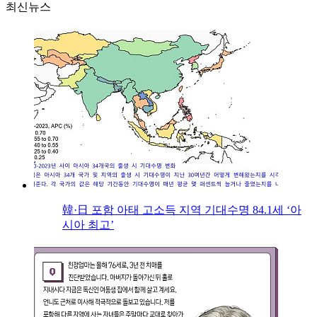
최신뉴스
韓·日 포함 아태 고소득 지역 기대수명 84.1세 ‘아
시아 최고’