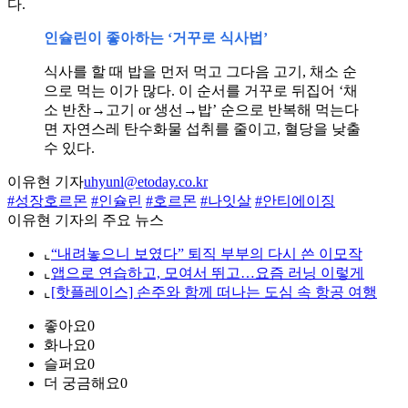
다.
인슐린이 좋아하는 ‘거꾸로 식사법’
식사를 할 때 밥을 먼저 먹고 그다음 고기, 채소 순
으로 먹는 이가 많다. 이 순서를 거꾸로 뒤집어 ‘채
소 반찬→고기 or 생선→밥’ 순으로 반복해 먹는다
면 자연스레 탄수화물 섭취를 줄이고, 혈당을 낮출
수 있다.
이유현 기자
uhyunl@etoday.co.kr
#성장호르몬
#인슐린
#호르몬
#나잇살
#안티에이징
이유현 기자의 주요 뉴스
⌞
“내려놓으니 보였다” 퇴직 부부의 다시 쓴 이모작
⌞
앱으로 연습하고, 모여서 뛰고…요즘 러닝 이렇게
⌞
[핫플레이스] 손주와 함께 떠나는 도심 속 항공 여행
좋아요
0
화나요
0
슬퍼요
0
더 궁금해요
0