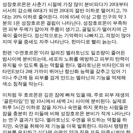
성장호르몬은 사춘기 시절에 가장 많이 분비되다가 20대부터
서서히 감소해 60대가 되면 20대의 절반 이하로 떨어지고, 70
대는 20% 이하로 줄어든다. 이에 65세 이상 고령 인구의 약 3
분의 1은 성장호르몬 결핍이 나타난다. 성장호르몬이 부족하
면 피부 두께가 얇아져 주름이 생기고, 골밀도가 떨어지며 근
육이 줄어든다. 정신적으로는 기억력이 나빠지고, 걱정이 많아
지며 우울 증세도 자주 나타난다. 한마디로 빨리 늙는다.
한편 ‘수면호르몬’이라 알려진 멜라토닌도 일조량이 줄어든
밤사이에 분비되는데, 세포의 노화를 예방하고 피부의 탄력이
유지될 수 있도록 돕는 역할을 한다. 멜라토닌은 비타민C와 비
타민E보다 2배 가까이 뛰어난 항산화 능력을 갖추고 있어 기
미나 주근깨 등 피부를 검게 만드는 멜라닌의 기능을 억제해
색소 침착을 막는다.
이처럼 두 호르몬은 깊은 잠에 빠져 있을 때, 주로 피부 재생의
‘골든타임’인 밤 10시에서 새벽 2시 사이에 분비된다. 실제로
하루 5시간 이하로 잠을 자거나 숙면을 하지 못하는 사람들은
잠을 충분히 잔 이들에 비해 성장호르몬 분비가 적게 나타난다
는 연구 결과가 있다. 멜라토닌도 수면을 유도하는 역할을 하
지만, 숙면을 취해야 제 기능을 더욱 발휘한다. 따라서 탱탱한
피부를 유지하고 싶다면 수면의 양과 질을 모두 만족시켜야 한