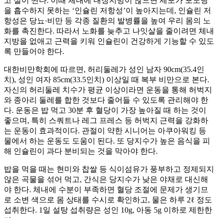
고 살이 찐다. 이때 체내에 내장지방이 많으면 세포가 포도당
을 흡수하지 못하는 ‘인슐린 저항성’이 높아지는데, 인슐린 저
항성은 당뇨·비만 등 각종 질환의 발병률을 높여 우리 몸의 노
화를 촉진한다. 따라서 노화를 늦추고 나잇살을 줄이려면 체내
지방을 없애고 근력을 키워 인슐린이 건강하게 기능할 수 있도
록 만들어야 한다.
대한비만학회에 따르면, 허리둘레가 성인 남자 90cm(35.4인
치), 성인 여자 85cm(33.5인치) 이상일 때 복부 비만으로 본다.
자신의 허리둘레 치수가 평균 이상이라면 운동을 통해 허벅지
와 종아리 둘레를 합한 것보다 줄어들 수 있도록 관리해야 한
다. 운동은 밥 먹고 30분 후 혈당이 가장 높아질 때 하는 것이
좋으며, 특히 스쿼트나 레그 프레스 등 허벅지 근력을 강화하
는 운동이 효과적이다. 관절이 약한 시니어는 아쿠아워킹 등
물에서 하는 운동도 도움이 된다. 또 당지수가 높은 음식을 피
해 인슐린이 과다 분비되는 것을 막아야 한다.
밥을 먹을 때는 현미와 찹쌀 등 식이섬유가 풍부하고 정제되지
않은 곡물을 섞어 먹고, 간식은 당지수가 낮은 야채로 대신해
야 한다. 체내에 수분이 부족하면 혈당 조절에 문제가 생기므
로 소변 색으로 몸 상태를 수시로 확인하고, 물은 하루 2ℓ 정도
섭취한다. 1일 설탕 섭취량은 성인 10g, 아동 5g 이하로 제한한