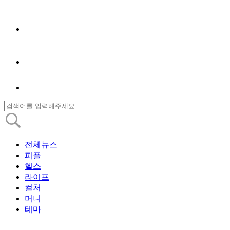
전체뉴스
피플
헬스
라이프
컬처
머니
테마