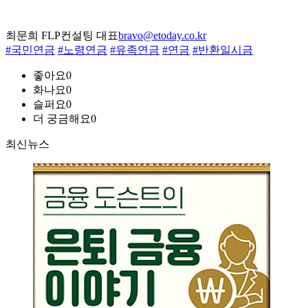
최문희 FLP컨설팅 대표
bravo@etoday.co.kr
#국민연금
#노령연금
#유족연금
#연금
#반환일시금
좋아요
0
화나요
0
슬퍼요
0
더 궁금해요
0
최신뉴스