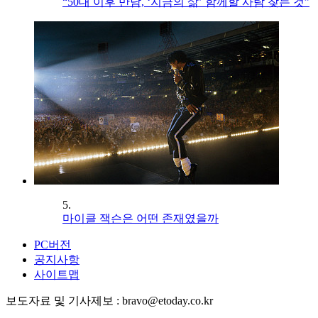
“50대 이후 만남, ‘지금의 삶’ 함께할 사람 찾는 것”
5.
마이클 잭슨은 어떤 존재였을까
PC버전
공지사항
사이트맵
보도자료 및 기사제보 : bravo@etoday.co.kr