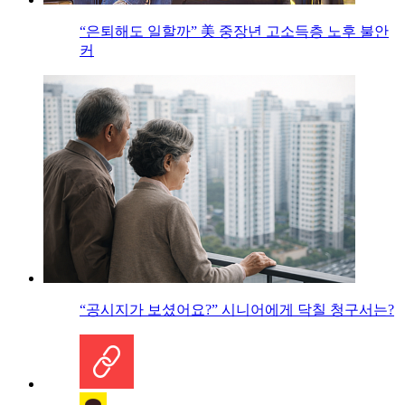
“은퇴해도 일할까” 美 중장년 고소득층 노후 불안
커
“공시지가 보셨어요?” 시니어에게 닥칠 청구서는?