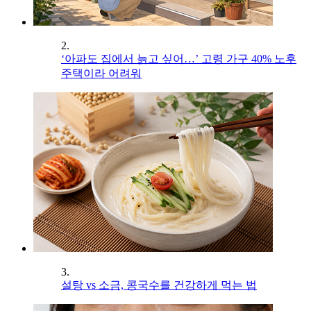
2.
‘아파도 집에서 늙고 싶어…’ 고령 가구 40% 노후
주택이라 어려워
3.
설탕 vs 소금, 콩국수를 건강하게 먹는 법