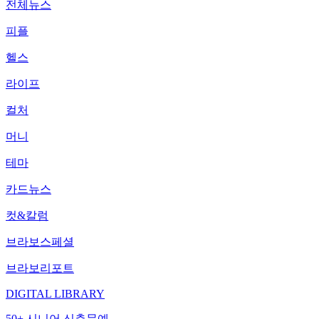
전체뉴스
피플
헬스
라이프
컬처
머니
테마
카드뉴스
컷&칼럼
브라보스페셜
브라보리포트
DIGITAL LIBRARY
50+ 시니어 신춘문예