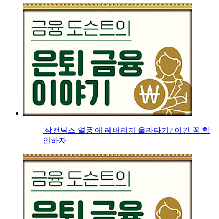
'삼전닉스 열풍'에 레버리지 올라타기? 이건 꼭 확
인하자