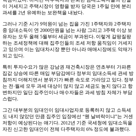
이 거세지고 주택시장이 영향을 받자 당국은 1주일 만에 분리
과세를 2년 유예하는 보완책을 내놨다.
그러나 기준 시가 9억원이 넘는 집을 가진 1주택자와 2주택자
중 임대소득이 연 2000만원을 넘는 사람 그리고 3주택 이상 보
유자는 모두 올해 5월부터 세금이 부과된다. 이렇게 갈팡질팡
하는 조세정책에 대해 집주인들의 조세 저항 움직임이 거세지
고 있으며 이는 임대차시장 뿐만 아니라 매매시장에도 악재가
되고 있다.
특히 투자수요가 많은 강남권 재건축시장은 연초부터 가파른
집값 상승에 따른 매입 부담감에다 정부의 임대소득세 관세 방
침까지 더해지면서 분위기가 빠른 속도로 가라앉고 있다. 정부
는 전·월세 모두 과세 대상이 많지 않고 세금도 높지 않다고 항
변하지만 일단 집주인이나 매수자들은 과세 방침 자체가 부담
스럽다.
그간 대부분의 임대인이 임대사업자로 등록하지 않고 소득세
도 내지 않았던 만큼 집주인 입장에선 “웬 날벼락이냐”는 거센
저항이 예상된다는 얘기다. 2012년 기준 국세청에 임대소득을
자진 신고한 임대인이 전체 다주택자의 6% 정도에 불과했다.