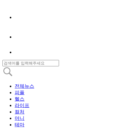
전체뉴스
피플
헬스
라이프
컬처
머니
테마