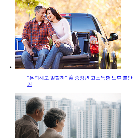
“은퇴해도 일할까” 美 중장년 고소득층 노후 불안
커