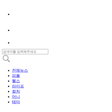
전체뉴스
피플
헬스
라이프
컬처
머니
테마