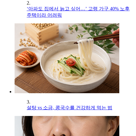
2.
‘아파도 집에서 늙고 싶어…’ 고령 가구 40% 노후
주택이라 어려워
3.
설탕 vs 소금, 콩국수를 건강하게 먹는 법