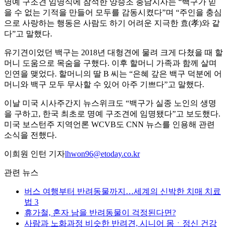
명예 구조견 임명식에 참석한 양승조 충남지사는 “백구가 믿
을 수 없는 기적을 만들어 모두를 감동시켰다”며 “주인을 충심
으로 사랑하는 행동은 사람도 하기 어려운 지극한 효(孝)와 같
다”고 말했다.
유기견이었던 백구는 2018년 대형견에 물려 크게 다쳤을 때 할
머니 도움으로 목숨을 구했다. 이후 할머니 가족과 함께 살며
인연을 맺었다. 할머니의 딸 B 씨는 “은혜 갚은 백구 덕분에 어
머니와 백구 모두 무사할 수 있어 아주 기쁘다”고 말했다.
이날 미국 시사주간지 뉴스위크도 “백구가 실종 노인의 생명
을 구하고, 한국 최초로 명예 구조견에 임명됐다”고 보도했다.
미국 보스턴주 지역언론 WCVB도 CNN 뉴스를 인용해 관련
소식을 전했다.
이희원 인턴 기자
lhwon96@etoday.co.kr
관련 뉴스
버스 여행부터 반려동물까지…세계의 신박한 치매 치료
법 3
휴가철, 혼자 남을 반려동물이 걱정된다면?
사람과 노화과정 비슷한 반려견, 시니어 몸ㆍ정신 건강