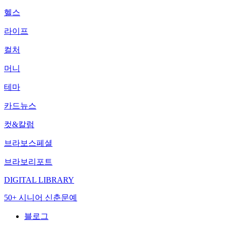
헬스
라이프
컬처
머니
테마
카드뉴스
컷&칼럼
브라보스페셜
브라보리포트
DIGITAL LIBRARY
50+ 시니어 신춘문예
블로그