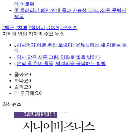
에 이로워
美 클래리티 법안 연내 통과 가능성 13%…상원 문턱서
제동
#백구
#치매
#할머니
#CNN
#구조견
이희원 인턴 기자의 주요 뉴스
⌞
시니어가 이빨 빠진 호랑이? 유튜브라는 새 이빨을 달
다
⌞
역사 담은 서툰 그림, 영화로 빛을 발하다
⌞
은퇴 후 취미 활동, 망설임을 극복하는 방법
좋아요
0
화나요
0
슬퍼요
0
더 궁금해요
0
최신뉴스