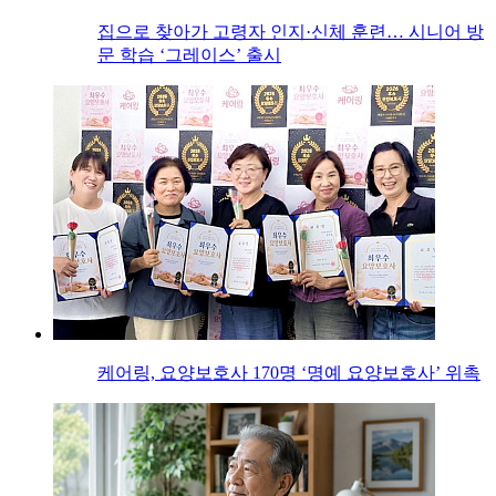
집으로 찾아가 고령자 인지·신체 훈련… 시니어 방
문 학습 ‘그레이스’ 출시
케어링, 요양보호사 170명 ‘명예 요양보호사’ 위촉