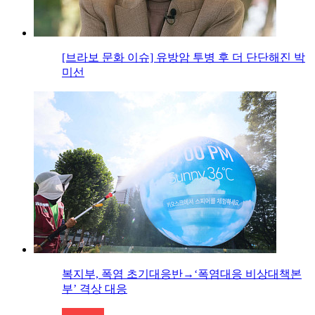
[브라보 문화 이슈] 유방암 투병 후 더 단단해진 박
미선
복지부, 폭염 초기대응반→‘폭염대응 비상대책본
부’ 격상 대응