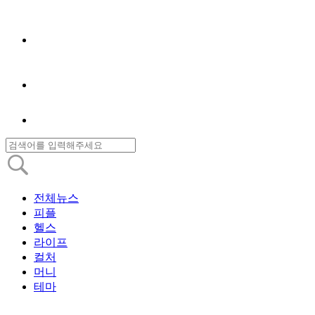
전체뉴스
피플
헬스
라이프
컬처
머니
테마