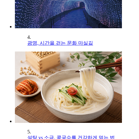
4.
광명, 시간을 걷는 문화 마실길
5.
설탕 vs 소금, 콩국수를 건강하게 먹는 법