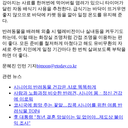
강아지는 사료를 한꺼번에 먹어버릴 염려가 있으니 타이머가
달린 자동 배식기 사용을 추천한다. 급식기는 바닥이 뜨거우면
좋지 않으므로 바닥에 카펫 등을 깔아 일정 온도를 유지해 준
다.
반려동물을 배려해 외출 시 텔레비전이나 실내등을 켜두기도
하는데, 이럴 때는 화장실 조명처럼 간접 조명을 이용하는 편
이 좋다. 모든 준비를 철저하게 마쳤다고 해도 유비무환의 자
세로 주변 지인에게 일정 기간마다 한 번씩 살펴보도록 부탁을
하면 더 좋다.
문혜진 인턴 기자
hjmoon@etoday.co.kr
관련 뉴스
시니어의 반려동물 건강은 AI로 똑똑하게
사람과 노화과정 비슷한 반려견, 시니어 몸ㆍ정신 건강
에 이로워
코시국에 희망 주는 꽃말…집콕 시니어를 위한 여름 반
려식물 TOP4
李 대통령 "청년 결혼 망설이는 일 없어야...제도상 불이
익 조사"