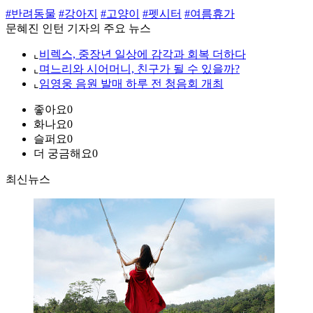
#반려동물
#강아지
#고양이
#펫시터
#여름휴가
문혜진 인턴 기자의 주요 뉴스
⌞
비렉스, 중장년 일상에 감각과 회복 더하다
⌞
며느리와 시어머니, 친구가 될 수 있을까?
⌞
임영웅 음원 발매 하루 전 청음회 개최
좋아요
0
화나요
0
슬퍼요
0
더 궁금해요
0
최신뉴스