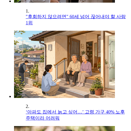
1.
"후회하지 않으려면" 60세 넘어 끊어내야 할 사람
1위
2.
‘아파도 집에서 늙고 싶어…’ 고령 가구 40% 노후
주택이라 어려워