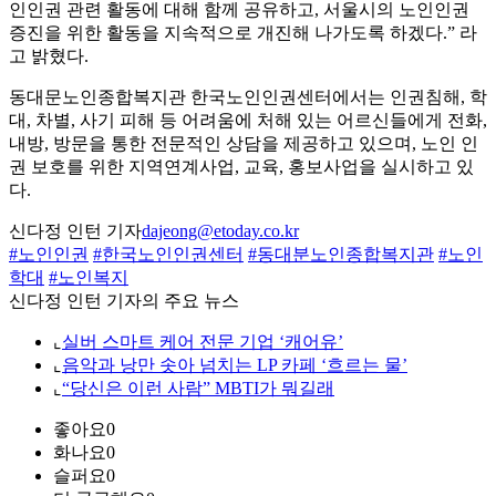
인인권 관련 활동에 대해 함께 공유하고, 서울시의 노인인권
증진을 위한 활동을 지속적으로 개진해 나가도록 하겠다.” 라
고 밝혔다.
동대문노인종합복지관 한국노인인권센터에서는 인권침해, 학
대, 차별, 사기 피해 등 어려움에 처해 있는 어르신들에게 전화,
내방, 방문을 통한 전문적인 상담을 제공하고 있으며, 노인 인
권 보호를 위한 지역연계사업, 교육, 홍보사업을 실시하고 있
다.
신다정 인턴 기자
dajeong@etoday.co.kr
#노인인권
#한국노인인권센터
#동대분노인종합복지관
#노인
학대
#노인복지
신다정 인턴 기자의 주요 뉴스
⌞
실버 스마트 케어 전문 기업 ‘캐어유’
⌞
음악과 낭만 솟아 넘치는 LP 카페 ‘흐르는 물’
⌞
“당신은 이런 사람” MBTI가 뭐길래
좋아요
0
화나요
0
슬퍼요
0