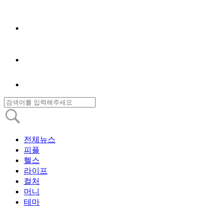
전체뉴스
피플
헬스
라이프
컬처
머니
테마