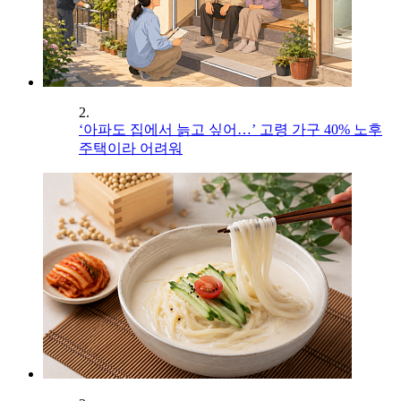
2.
‘아파도 집에서 늙고 싶어…’ 고령 가구 40% 노후
주택이라 어려워