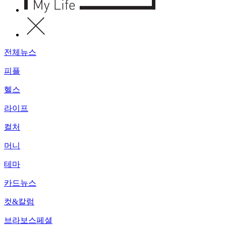
전체뉴스
피플
헬스
라이프
컬처
머니
테마
카드뉴스
컷&칼럼
브라보스페셜