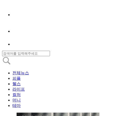
전체뉴스
피플
헬스
라이프
컬처
머니
테마