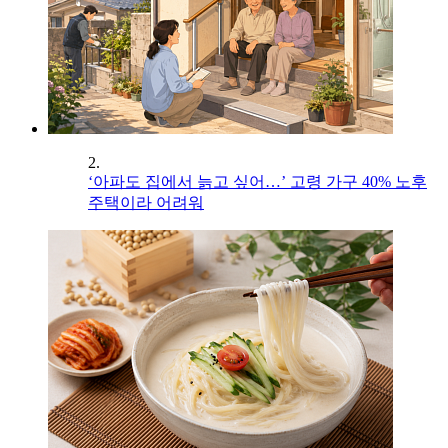
2.
‘아파도 집에서 늙고 싶어…’ 고령 가구 40% 노후
주택이라 어려워