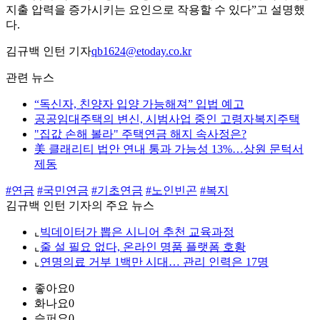
지출 압력을 증가시키는 요인으로 작용할 수 있다”고 설명했
다.
김규백 인턴 기자
qb1624@etoday.co.kr
관련 뉴스
“독신자, 친양자 입양 가능해져” 입법 예고
공공임대주택의 변신, 시범사업 중인 고령자복지주택
"집값 손해 볼라" 주택연금 해지 속사정은?
美 클래리티 법안 연내 통과 가능성 13%…상원 문턱서
제동
#연금
#국민연금
#기초연금
#노인빈곤
#복지
김규백 인턴 기자의 주요 뉴스
⌞
빅데이터가 뽑은 시니어 추천 교육과정
⌞
줄 설 필요 없다, 온라인 명품 플랫폼 호황
⌞
연명의료 거부 1백만 시대… 관리 인력은 17명
좋아요
0
화나요
0
슬퍼요
0