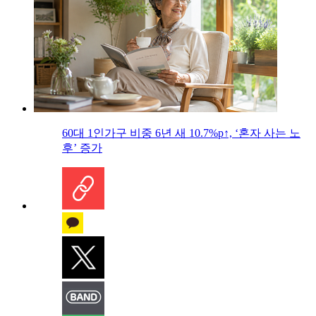
60대 1인가구 비중 6년 새 10.7%p↑, ‘혼자 사는 노
후’ 증가