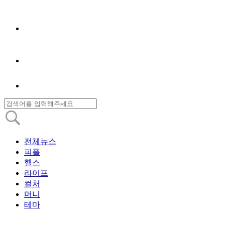
전체뉴스
피플
헬스
라이프
컬처
머니
테마