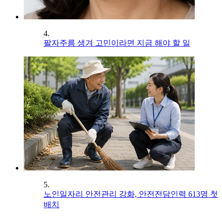
4.
팔자주름 생겨 고민이라면 지금 해야 할 일
5.
노인일자리 안전관리 강화, 안전전담인력 613명 첫
배치