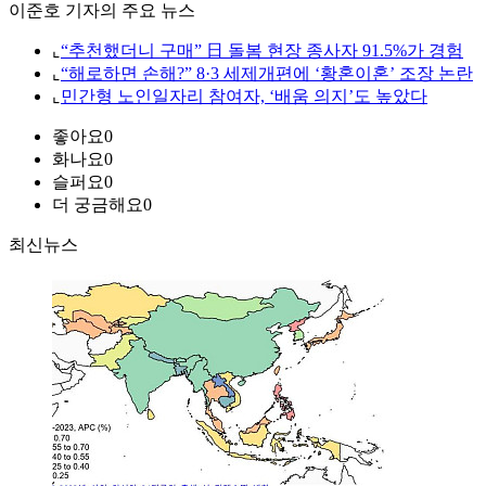
이준호 기자의 주요 뉴스
⌞
“추천했더니 구매” 日 돌봄 현장 종사자 91.5%가 경험
⌞
“해로하면 손해?” 8·3 세제개편에 ‘황혼이혼’ 조장 논란
⌞
민간형 노인일자리 참여자, ‘배움 의지’도 높았다
좋아요
0
화나요
0
슬퍼요
0
더 궁금해요
0
최신뉴스