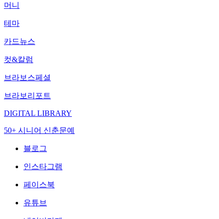
머니
테마
카드뉴스
컷&칼럼
브라보스페셜
브라보리포트
DIGITAL LIBRARY
50+ 시니어 신춘문예
블로그
인스타그램
페이스북
유튜브