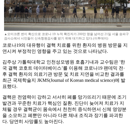
▲오미크론 변이 확산으로 코로나 19 누적 확진자가 200만 명을 넘어선 21일 서울 송
검사소에서 시민들이 신속항원검사를 받기 위해 대기하고 있다.(이투데이)
코로나19의 대유행이 결핵 치료를 위한 환자의 병원 방문을 지
연시켜 부정적인 영향을 주고 있는 것으로 나타났다.
김주상 가톨릭대학교 인천성모병원 호흡기내과 교수팀은 '한
국 결핵 코호트 데이터베이스’를 이용해 코로나19 팬데믹 전·
후 결핵 환자의 의료기관 방문 및 치료 지연을 비교한 결과를
최근 국제학술지 JKMS(Journal of Korean medical science)에 발
표했다.
결핵은 전염력이 강하고 서서히 폐를 망가뜨리기 때문에 조기
발견과 꾸준한 치료가 핵심인 질환. 진단이 늦어져 치료가 지
체될 경우 결핵균이 몸속에서 천천히 증식하면서 신체 영양분
을 소모하고 폐뿐만 아니라 다른 체내 조직과 장기를 파괴한
다. 당연히 사망률도 높아진다.