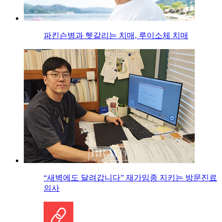
파킨슨병과 헷갈리는 치매, 루이소체 치매
“새벽에도 달려갑니다” 재가임종 지키는 방문진료
의사