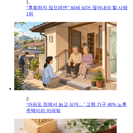
1.
"후회하지 않으려면" 60세 넘어 끊어내야 할 사람
1위
2.
‘아파도 집에서 늙고 싶어…’ 고령 가구 40% 노후
주택이라 어려워